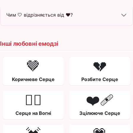
Чим 🤍 відрізняється від ❤️?
Інші любовні емодзі
🤎
💔
Коричневе Серце
Розбите Серце
❤️‍🔥
❤️‍🩹
Серце на Вогні
Зцілююче Серце