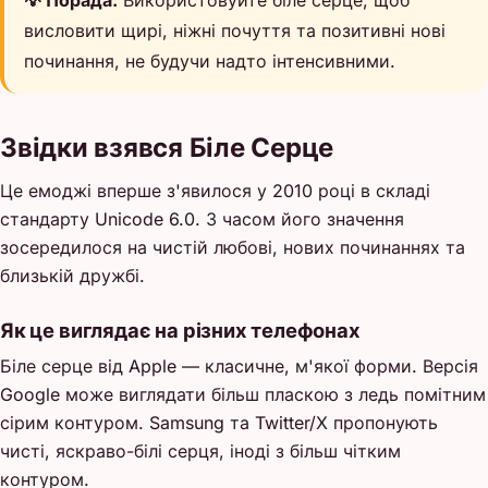
💡 Порада:
Використовуйте біле серце, щоб
висловити щирі, ніжні почуття та позитивні нові
починання, не будучи надто інтенсивними.
Звідки взявся Біле Серце
Це емоджі вперше з'явилося у 2010 році в складі
стандарту Unicode 6.0. З часом його значення
зосередилося на чистій любові, нових починаннях та
близькій дружбі.
Як це виглядає на різних телефонах
Біле серце від Apple — класичне, м'якої форми. Версія
Google може виглядати більш пласкою з ледь помітним
сірим контуром. Samsung та Twitter/X пропонують
чисті, яскраво-білі серця, іноді з більш чітким
контуром.