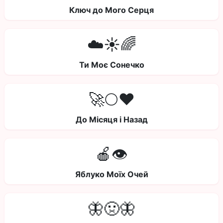
Ключ до Мого Серця
☁️☀️🌈
Ти Моє Сонечко
🚀🌕❤️
До Місяця і Назад
🍎👁️
Яблуко Моїх Очей
🦋🤢🦋