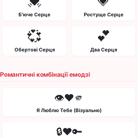
💓
💗
Б'юче Серце
Ростуще Серце
💞
💕
Обертові Серця
Два Серця
Романтичні комбінації емодзі
👁️❤️🫵
Я Люблю Тебе (Візуально)
🔒❤️🔑