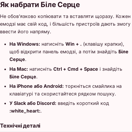
Як набрати Біле Серце
Не обов’язково копіювати та вставляти щоразу. Кожен
емодзі має свій код, і більшість пристроїв дають змогу
ввести його напряму.
На Windows:
натисніть
Win + .
(клавішу крапки),
щоб відкрити панель емодзі, а потім знайдіть
Біле
Серце
.
На Mac:
натисніть
Ctrl + Cmd + Space
і знайдіть
Біле Серце
.
На iPhone або Android:
торкніться смайлика на
клавіатурі та скористайтеся рядком пошуку.
У Slack або Discord:
введіть короткий код
:white_heart:
.
Технічні деталі