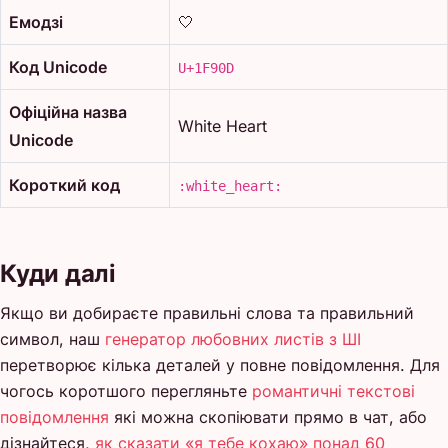
Емодзі
🤍
Код Unicode
U+1F90D
Офіційна назва
White Heart
Unicode
Короткий код
:white_heart:
Куди далі
Якщо ви добираєте правильні слова та правильний
символ, наш
генератор любовних листів з ШІ
перетворює кілька деталей у повне повідомлення. Для
чогось коротшого перегляньте
романтичні текстові
повідомлення
які можна скопіювати прямо в чат, або
дізнайтеся,
як сказати «я тебе кохаю» понад 60