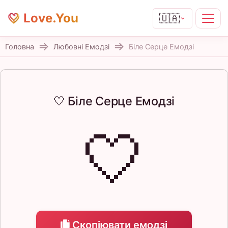
Love.You
🇺🇦
Головна
Любовні Емодзі
Біле Серце Емодзі
🤍 Біле Серце Емодзі
🤍
Скопіювати емодзі