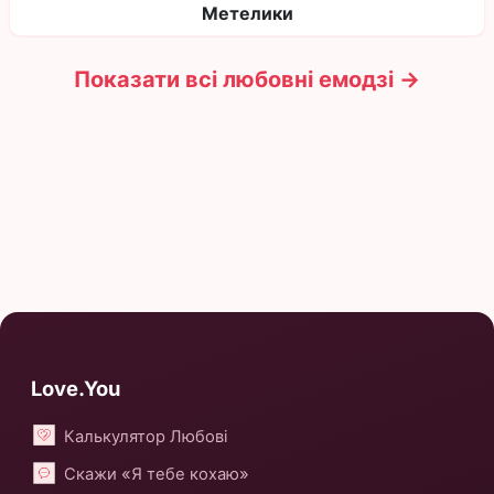
Метелики
Показати всі любовні емодзі →
Love.You
Калькулятор Любові
Скажи «Я тебе кохаю»