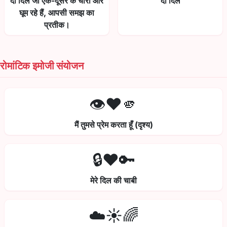
दो दिल जो एक-दूसरे के चारों ओर
दो दिल
घूम रहे हैं, आपसी समझ का
प्रतीक।
रोमांटिक इमोजी संयोजन
👁️❤️🫵
मैं तुमसे प्रेम करता हूँ (दृश्य)
🔒❤️🔑
मेरे दिल की चाबी
☁️☀️🌈