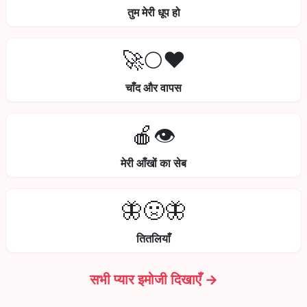
तुम मेरी धूप हो
🚀🌕❤️
चाँद और वापस
🍎👁️
मेरी आँखों का सेब
🦋🤢🦋
तितलियाँ
सभी प्यार इमोजी दिखाएँ →