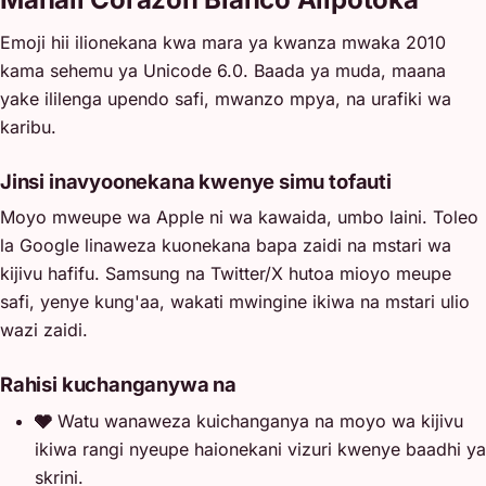
Emoji hii ilionekana kwa mara ya kwanza mwaka 2010
kama sehemu ya Unicode 6.0. Baada ya muda, maana
yake ililenga upendo safi, mwanzo mpya, na urafiki wa
karibu.
Jinsi inavyoonekana kwenye simu tofauti
Moyo mweupe wa Apple ni wa kawaida, umbo laini. Toleo
la Google linaweza kuonekana bapa zaidi na mstari wa
kijivu hafifu. Samsung na Twitter/X hutoa mioyo meupe
safi, yenye kung'aa, wakati mwingine ikiwa na mstari ulio
wazi zaidi.
Rahisi kuchanganywa na
🩶
Watu wanaweza kuichanganya na moyo wa kijivu
ikiwa rangi nyeupe haionekani vizuri kwenye baadhi ya
skrini.