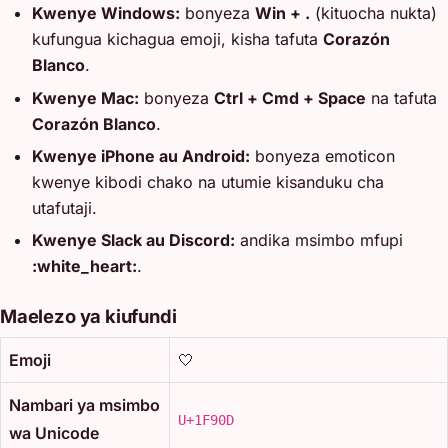
Kwenye Windows:
bonyeza
Win + .
(kituocha nukta)
kufungua kichagua emoji, kisha tafuta
Corazón
Blanco
.
Kwenye Mac:
bonyeza
Ctrl + Cmd + Space
na tafuta
Corazón Blanco
.
Kwenye iPhone au Android:
bonyeza emoticon
kwenye kibodi chako na utumie kisanduku cha
utafutaji.
Kwenye Slack au Discord:
andika msimbo mfupi
:white_heart:
.
Maelezo ya kiufundi
Emoji
🤍
Nambari ya msimbo
U+1F90D
wa Unicode