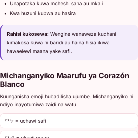
Unapotaka kuwa mcheshi sana au mkali
Kwa huzuni kubwa au hasira
Rahisi kukosewa:
Wengine wanaweza kudhani
kimakosa kuwa ni baridi au haina hisia ikiwa
hawaelewi maana yake safi.
Michanganyiko Maarufu ya Corazón
Blanco
Kuunganisha emoji hubadilisha ujumbe. Michanganyiko hii
ndiyo inayotumiwa zaidi na watu.
🤍✨ = uchawi safi
🤍🌱 = ukuaji mpya