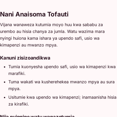
Nani Anaisoma Tofauti
Vijana wanaweza kutumia moyo huu kwa sababu za
urembo au hisia chanya za jumla. Watu wazima mara
nyingi huiona kama ishara ya upendo safi, usio wa
kimapenzi au mwanzo mpya.
Kanuni zisizoandikwa
Tumia kuonyesha upendo safi, usio wa kimapenzi kwa
marafiki.
Tuma wakati wa kusherehekea mwanzo mpya au sura
mpya.
Usitumie kwa upendo wa kimapenzi; inamaanisha hisia
za kirafiki.
Njia nyingine watu wanazotumia