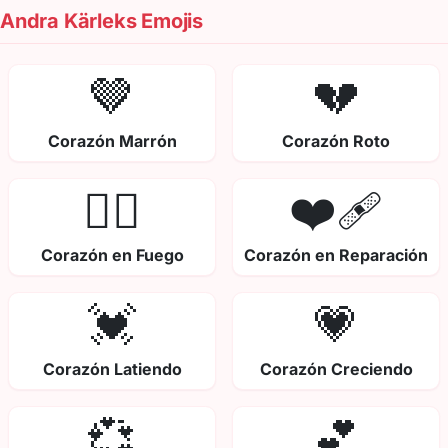
Andra Kärleks Emojis
🤎
💔
Corazón Marrón
Corazón Roto
❤️‍🔥
❤️‍🩹
Corazón en Fuego
Corazón en Reparación
💓
💗
Corazón Latiendo
Corazón Creciendo
💞
💕