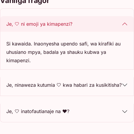
Vanliga frågor
Je, 🤍 ni emoji ya kimapenzi?
Si kawaida. Inaonyesha upendo safi, wa kirafiki au
uhusiano mpya, badala ya shauku kubwa ya
kimapenzi.
Je, ninaweza kutumia 🤍 kwa habari za kusikitisha?
Je, 🤍 inatofautianaje na ❤️?