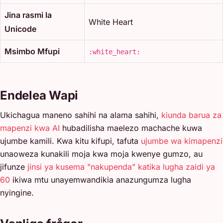
Jina rasmi la
White Heart
Unicode
Msimbo Mfupi
:white_heart:
Endelea Wapi
Ukichagua maneno sahihi na alama sahihi,
kiunda barua za
mapenzi kwa AI
hubadilisha maelezo machache kuwa
ujumbe kamili. Kwa kitu kifupi, tafuta
ujumbe wa kimapenzi
unaoweza kunakili moja kwa moja kwenye gumzo, au
jifunze
jinsi ya kusema "nakupenda" katika lugha zaidi ya
60
ikiwa mtu unayemwandikia anazungumza lugha
nyingine.