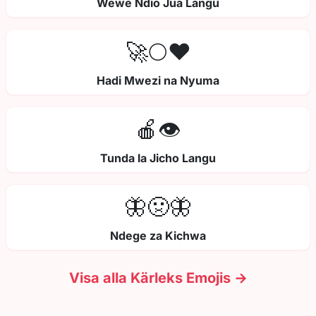
Wewe Ndio Jua Langu
🚀🌕❤️
Hadi Mwezi na Nyuma
🍎👁️
Tunda la Jicho Langu
🦋🤢🦋
Ndege za Kichwa
Visa alla Kärleks Emojis →