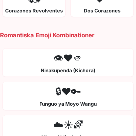
Corazones Revolventes
Dos Corazones
Romantiska Emoji Kombinationer
👁️❤️🫵
Ninakupenda (Kichora)
🔒❤️🔑
Funguo ya Moyo Wangu
☁️☀️🌈