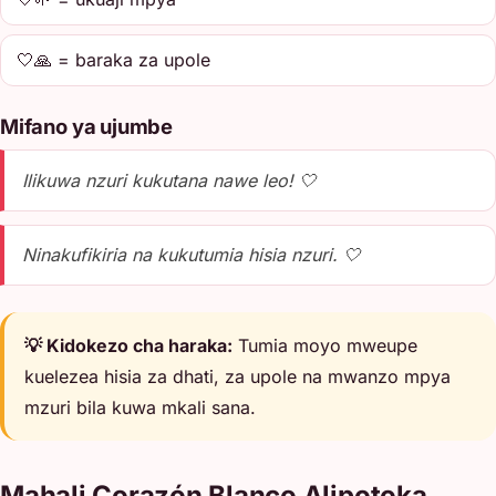
🤍🙏 = baraka za upole
Mifano ya ujumbe
Ilikuwa nzuri kukutana nawe leo! 🤍
Ninakufikiria na kukutumia hisia nzuri. 🤍
💡 Kidokezo cha haraka:
Tumia moyo mweupe
kuelezea hisia za dhati, za upole na mwanzo mpya
mzuri bila kuwa mkali sana.
Mahali Corazón Blanco Alipotoka