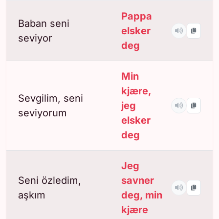
Pappa
Baban seni
elsker
seviyor
deg
Min
kjære,
Sevgilim, seni
jeg
seviyorum
elsker
deg
Jeg
Seni özledim,
savner
aşkım
deg, min
kjære