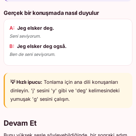
Gerçek bir konuşmada nasıl duyulur
A:
Jeg elsker deg.
Seni seviyorum.
B:
Jeg elsker deg også.
Ben de seni seviyorum.
💡 Hızlı ipucu:
Tonlama için ana dili konuşanları
dinleyin. 'j' sesini 'y' gibi ve 'deg' kelimesindeki
yumuşak 'g' sesini çalışın.
Devam Et
Bunu yüksek sesle söyleyebildiğinde, bir sonraki adım