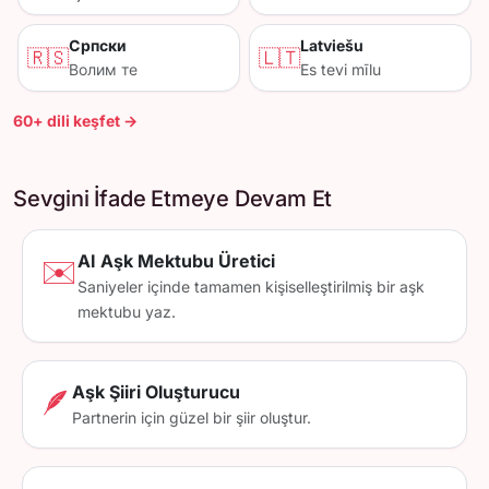
Српски
Latviešu
🇷🇸
🇱🇹
Волим те
Es tevi mīlu
60+ dili keşfet →
Sevgini İfade Etmeye Devam Et
AI Aşk Mektubu Üretici
✉️
Saniyeler içinde tamamen kişiselleştirilmiş bir aşk
mektubu yaz.
Aşk Şiiri Oluşturucu
🪶
Partnerin için güzel bir şiir oluştur.