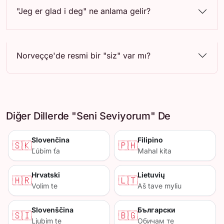
"Jeg er glad i deg" ne anlama gelir?
Norveççe'de resmi bir "siz" var mı?
Diğer Dillerde "Seni Seviyorum" De
Slovenčina
Filipino
🇸🇰
🇵🇭
Ľúbim ťa
Mahal kita
Hrvatski
Lietuvių
🇭🇷
🇱🇹
Volim te
Aš tave myliu
Slovenščina
Български
🇸🇮
🇧🇬
Ljubim te
Обичам те