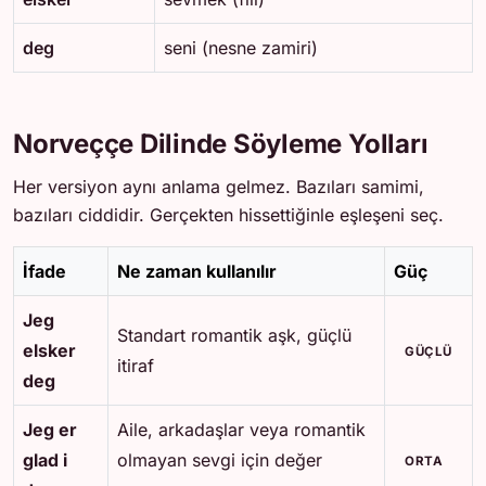
deg
seni (nesne zamiri)
Norveççe Dilinde Söyleme Yolları
Her versiyon aynı anlama gelmez. Bazıları samimi,
bazıları ciddidir. Gerçekten hissettiğinle eşleşeni seç.
İfade
Ne zaman kullanılır
Güç
Jeg
Standart romantik aşk, güçlü
elsker
GÜÇLÜ
itiraf
deg
Jeg er
Aile, arkadaşlar veya romantik
glad i
olmayan sevgi için değer
ORTA