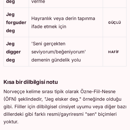
deg
verme
Jeg
Hayranlık veya derin tapınma
forguder
GÜÇLÜ
ifade etmek için
deg
Jeg
'Seni gerçekten
digger
seviyorum/beğeniyorum'
HAFIF
deg
demenin gündelik yolu
Kısa bir dilbilgisi notu
Norveççe kelime sırası tipik olarak Özne-Fiil-Nesne
(ÖFN) şeklindedir, "Jeg elsker deg." örneğinde olduğu
gibi. Fiiller için dilbilgisel cinsiyet uyumu veya diğer bazı
dillerdeki gibi farklı resmi/gayriresmi "sen" biçimleri
yoktur.