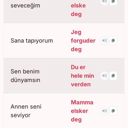
seveceğim
elske
deg
Jeg
Sana tapıyorum
forguder
deg
Du er
Sen benim
hele min
dünyamsın
verden
Mamma
Annen seni
elsker
seviyor
deg