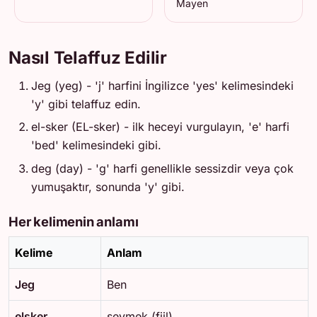
Mayen
Nasıl Telaffuz Edilir
Jeg (yeg) - 'j' harfini İngilizce 'yes' kelimesindeki
'y' gibi telaffuz edin.
el-sker (EL-sker) - ilk heceyi vurgulayın, 'e' harfi
'bed' kelimesindeki gibi.
deg (day) - 'g' harfi genellikle sessizdir veya çok
yumuşaktır, sonunda 'y' gibi.
Her kelimenin anlamı
Kelime
Anlam
Jeg
Ben
elsker
sevmek (fiil)