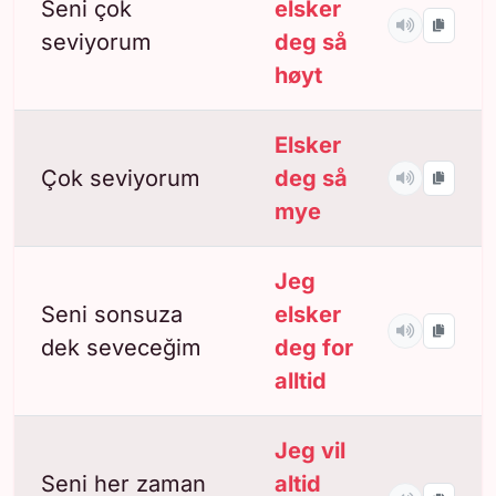
Seni çok
elsker
seviyorum
deg så
høyt
Elsker
Çok seviyorum
deg så
mye
Jeg
Seni sonsuza
elsker
dek seveceğim
deg for
alltid
Jeg vil
Seni her zaman
altid