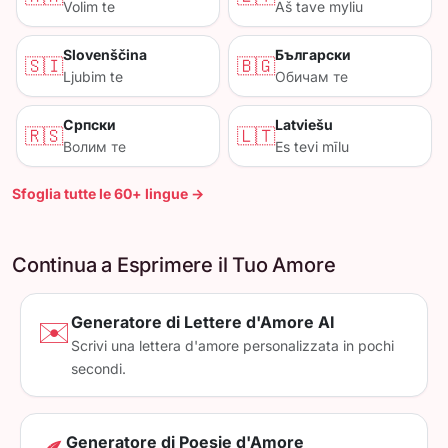
Volim te
Aš tave myliu
Slovenščina
Български
🇸🇮
🇧🇬
Ljubim te
Обичам те
Српски
Latviešu
🇷🇸
🇱🇹
Волим те
Es tevi mīlu
Sfoglia tutte le 60+ lingue →
Continua a Esprimere il Tuo Amore
Generatore di Lettere d'Amore AI
✉️
Scrivi una lettera d'amore personalizzata in pochi
secondi.
Generatore di Poesie d'Amore