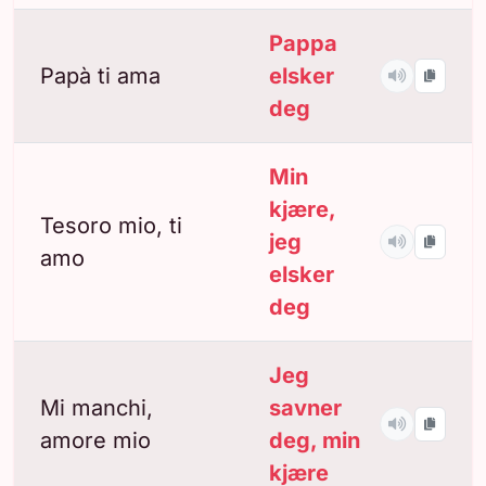
Pappa
Papà ti ama
elsker
deg
Min
kjære,
Tesoro mio, ti
jeg
amo
elsker
deg
Jeg
Mi manchi,
savner
amore mio
deg, min
kjære