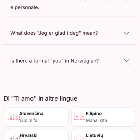
e personale.
What does "Jeg er glad i deg" mean?
Is there a formal "you" in Norwegian?
Dì "Ti amo" in altre lingue
Slovenčina
Filipino
🇸🇰
🇵🇭
Ľúbim ťa
Mahal kita
Hrvatski
Lietuvių
🇭🇷
🇱🇹