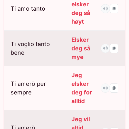
elsker
Ti amo tanto
deg så
høyt
Elsker
Ti voglio tanto
deg så
bene
mye
Jeg
Ti amerò per
elsker
sempre
deg for
alltid
Jeg vil
Ti amerò
altid