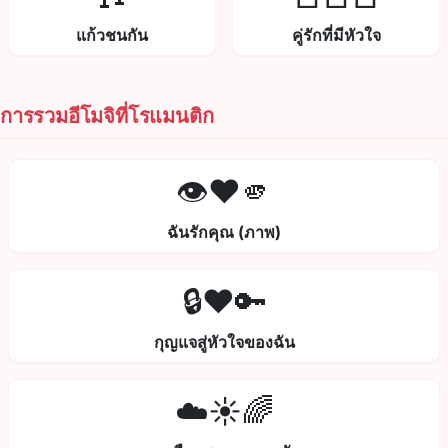
แก้วชนกัน
คู่รักที่มีหัวใจ
การรวมอีโมจิที่โรแมนติก
👁️❤️🫵
ฉันรักคุณ (ภาพ)
🔒❤️🔑
กุญแจสู่หัวใจของฉัน
☁️☀️🌈