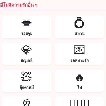
อีโมจิความรักอื่น ๆ
💋
💍
รอยจูบ
แหวน
💎
💌
อัญมณี
จดหมายรัก
🧸
🔥
ตุ๊กตาหมี
ไฟ
🥂
👩‍❤️‍👨