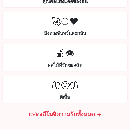
คุณคือแสงแดดของฉัน
🚀🌕❤️
ถึงดวงจันทร์และกลับ
🍎👁️
ผลไม้ที่รักของฉัน
🦋🤢🦋
ผีเสื้อ
แสดงอีโมจิความรักทั้งหมด →