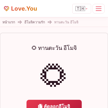
Love.You
🇹🇭
หน้าแรก
อีโมจิความรัก
ทานตะวัน อีโมจิ
🌻 ทานตะวัน อีโมจิ
🌻
คัดลอกอีโมจิ