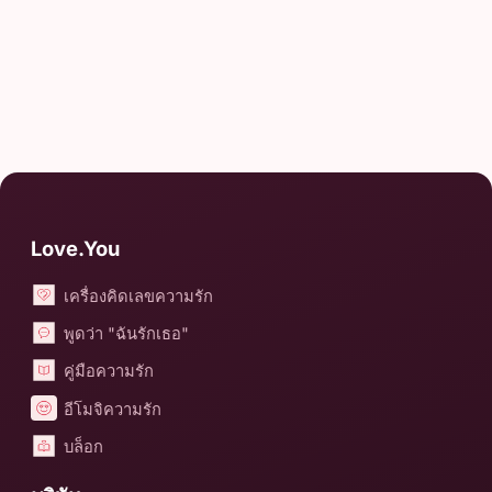
Love.You
เครื่องคิดเลขความรัก
พูดว่า "ฉันรักเธอ"
คู่มือความรัก
อีโมจิความรัก
บล็อก