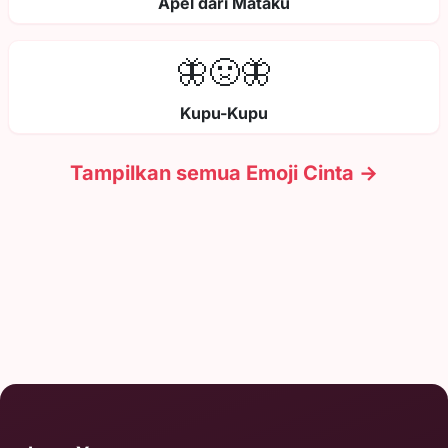
Apel dari Mataku
🦋🤢🦋
Kupu-Kupu
Tampilkan semua Emoji Cinta →