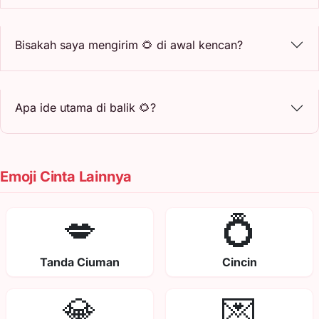
Bisakah saya mengirim 🌻 di awal kencan?
Apa ide utama di balik 🌻?
Emoji Cinta Lainnya
💋
💍
Tanda Ciuman
Cincin
💎
💌