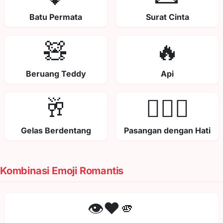
Batu Permata
Surat Cinta
🧸
🔥
Beruang Teddy
Api
🥂
👩‍❤️‍👨
Gelas Berdentang
Pasangan dengan Hati
Kombinasi Emoji Romantis
👁️❤️🫵