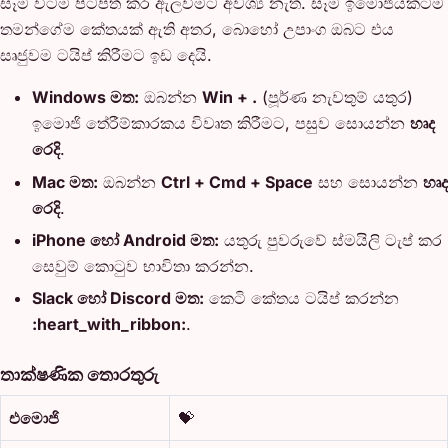
සෑම විටම පිටපත් කර ඇලවීමට අවශ්‍ය නැත. සෑම ඉමොජියකටම
තමන්ගේම කේතයක් ඇති අතර, බොහෝ උපාංග ඔබට එය
සෘජුවම ටයිප් කිරීමට ඉඩ දෙයි.
Windows මත:
ඔබන්න
Win + .
(පූර්ණ නැවතුම් යතුර)
ඉමොජි තේරීම්කාරකය විවෘත කිරීමට, පසුව සොයන්න
හෘද
රෙදි
.
Mac මත:
ඔබන්න
Ctrl + Cmd + Space
සහ සොයන්න
හෘද
රෙදි
.
iPhone හෝ Android මත:
යතුරු පුවරුවේ ස්මයිලි ටැප් කර
සෙවුම් කොටුව භාවිතා කරන්න.
Slack හෝ Discord මත:
කෙටි කේතය ටයිප් කරන්න
:heart_with_ribbon:
.
තාක්ෂණික තොරතුරු
එමොජි
💝