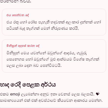
පිරිනමන බවයි.
එය පෙන්වන දේ
එය රතු හෝ රෝස පැහැති හදවතක් අලංකාර දුන්නක් හෝ
පටියක් බැඳ තෑග්ගක් මෙන් නිරූපණය කරයි.
මිනිසුන් අදහස් කරන දේ
මිනිසුන් මෙය යවන්නේ ඔවුන්ගේ ආදරය, ගැඹුරු
සෙනෙහස හෝ ඔවුන්ගේ මුළු ආත්මයම විශේෂ තෑග්ගක්
ලෙස ලබා දෙන බව පෙන්වීමටයි.
හෘද රෙදි පෙළක අර්ථය
එකම emoji ලැබෙන්නා අනුව ඉතා වෙනස් ලෙස බලපායි. 💝
සාමාන්‍යයෙන් එක් එක් අවස්ථාවේ කියවෙන ආකාරය මෙන්න.