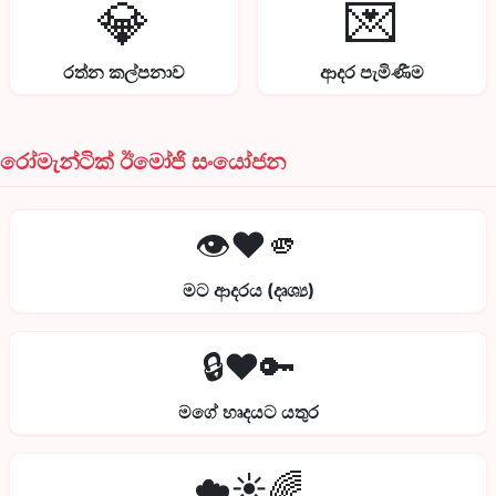
💎
💌
රත්න කල්පනාව
ආදර පැමිණීම
රෝමැන්ටික් ඊමෝජි සංයෝජන
👁️❤️🫵
මට ආදරය (දෘශ්‍ය)
🔒❤️🔑
මගේ හෘදයට යතුර
☁️☀️🌈