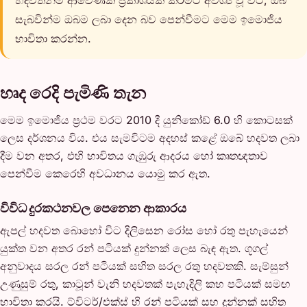
හදවතින්ම ආවේණික ප්‍රකාශයක් කිරීමට අවශ්‍ය වූ විට, ඔබ
සැබවින්ම ඔබම ලබා දෙන බව පෙන්වීමට මෙම ඉමොජිය
භාවිතා කරන්න.
හෘද රෙදි පැමිණි තැන
මෙම ඉමොජිය ප්‍රථම වරට 2010 දී යුනිකෝඩ් 6.0 හි කොටසක්
ලෙස දර්ශනය විය. එය සැමවිටම අදහස් කළේ ඔබේ හදවත ලබා
දීම වන අතර, එහි භාවිතය ගැඹුරු ආදරය හෝ කෘතඥතාව
පෙන්වීම කෙරෙහි අවධානය යොමු කර ඇත.
විවිධ දුරකථනවල පෙනෙන ආකාරය
ඇපල් හදවත බොහෝ විට දිලිසෙන රෝස හෝ රතු පැහැයෙන්
යුක්ත වන අතර රන් පටියක් දුන්නක් ලෙස බැඳ ඇත. ගූගල්
අනුවාදය සරල රන් පටියක් සහිත සරල රතු හදවතකි. සැම්සුන්
උණුසුම් රතු, කාටූන් වැනි හදවතක් පැහැදිලි කහ පටියක් සමඟ
භාවිතා කරයි. ට්විටර්/එක්ස් හි රන් පටියක් සහ දුන්නක් සහිත