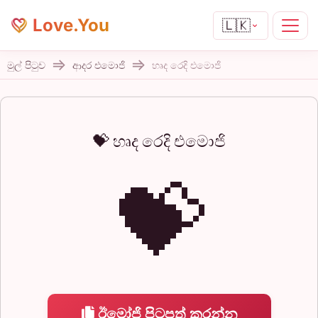
Love.You
🇱🇰
මුල් පිටුව
ආදර එමොජි
හෘද රෙදි එමොජි
💝 හෘද රෙදි එමොජි
💝
ඊමෝජි පිටපත් කරන්න