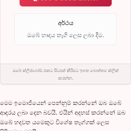
අර්ථය
ඔබේ හෘදය තෑගි ලෙස ලබා දීම.
ඔබේ ක්ලිප්බෝඩ් එකට පිටපත් කිරීමට ඉහත බොත්තම ක්ලික්
කරන්න.
මෙම ඉමොජියෙන් පෙන්නුම් කරන්නේ ඔබ ඔබේ
ආදරය ලබා දෙන බවයි. එයින් අදහස් කරන්නේ ඔබ
ඔබේ හදවත යමෙකුට විශේෂ තෑග්ගක් ලෙස