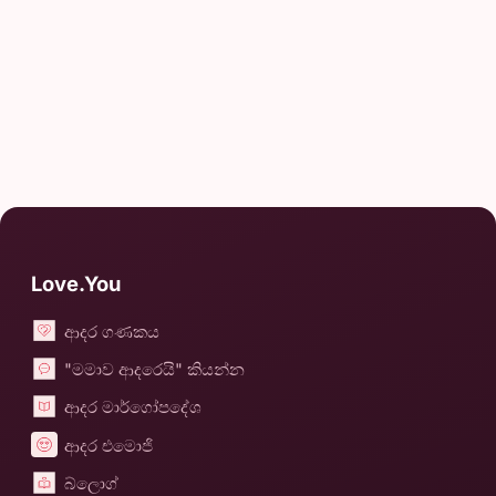
Love.You
ආදර ගණකය
"මමාව ආදරෙයි" කියන්න
ආදර මාර්ගෝපදේශ
ආදර එමොජි
බ්ලොග්