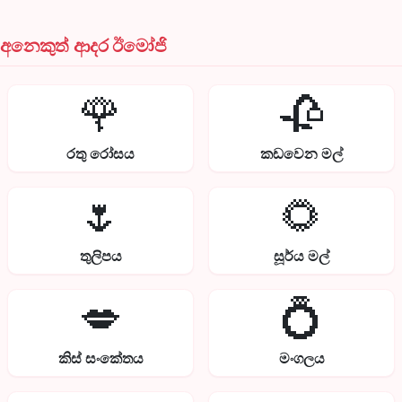
අනෙකුත් ආදර ඊමෝජි
🌹
🥀
රතු රෝසය
කඩවෙන මල්
🌷
🌻
තුලිපය
සූර්ය මල්
💋
💍
කිස් සංකේතය
මංගලය