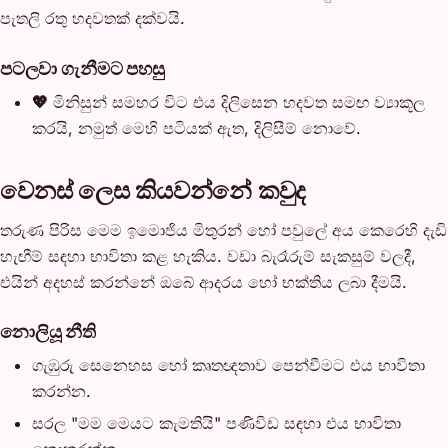
පැතලි රතු හදවතක් දක්වයි.
පටලවා ගැනීමට පහසු
💖
මිනිසුන් සමහර විට එය දිලිසෙන හදවත සමඟ ව්‍යාකූල
කරයි, නමුත් මෙහි පටියක් ඇත, දිලිසීම් නොවේ.
වෙනස් ලෙස කියවන්නේ කවුද
තරුණ පිරිස මෙම ඉමොජිය මිතුරන් හෝ පවුලේ අය කෙරෙහි දැඩි
හැඟීම් සඳහා භාවිතා කළ හැකිය. වඩා බැරෑරුම් සැකසුම් වලදී,
එයින් අදහස් කරන්නේ ඔබේ ආදරය හෝ භක්තිය ලබා දීමයි.
නොලියූ නීති
ගැඹුරු සෙනෙහස හෝ කෘතඥතාව පෙන්වීමට එය භාවිතා
කරන්න.
සරල "මම මෙයට කැමතියි" පණිවිඩ සඳහා එය භාවිතා