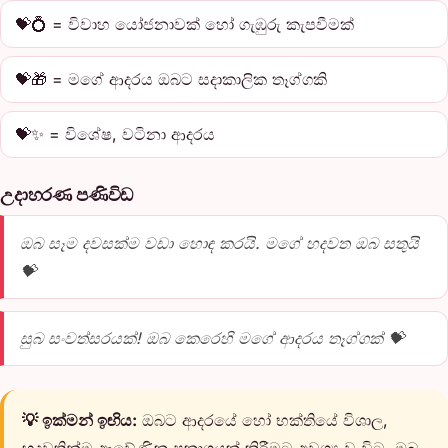
💝💍 = විවාහ යෝජනාවක් හෝ ගැඹුරු කැපවීමක්
💝🎁 = මගේ ආදරය ඔබට සදාකාලික තෑග්ගකි
💝✨ = විශේෂ, වටිනා ආදරය
උදාහරණ පණිවිඩ
ඔබ සෑම දවසක්ම වඩා හොඳ කරයි. මගේ හදවත ඔබ සතුයි
💝
සුබ සංවත්සරයක්! ඔබ කෙරෙහි මගේ ආදරය තෑග්ගක් 💝
💡 ඉක්මන් ඉඟිය:
ඔබට ආදරයේ හෝ භක්තියේ විශාල,