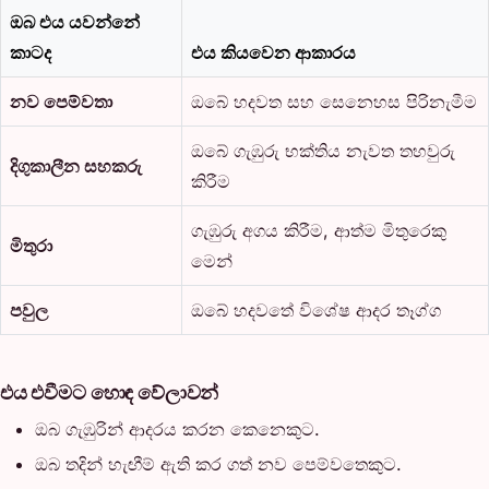
ඔබ එය යවන්නේ
කාටද
එය කියවෙන ආකාරය
නව පෙම්වතා
ඔබේ හදවත සහ සෙනෙහස පිරිනැමීම
ඔබේ ගැඹුරු භක්තිය නැවත තහවුරු
දිගුකාලීන සහකරු
කිරීම
ගැඹුරු අගය කිරීම, ආත්ම මිතුරෙකු
මිතුරා
මෙන්
පවුල
ඔබේ හදවතේ විශේෂ ආදර තෑග්ග
එය එවීමට හොඳ වේලාවන්
ඔබ ගැඹුරින් ආදරය කරන කෙනෙකුට.
ඔබ තදින් හැඟීම් ඇති කර ගත් නව පෙම්වතෙකුට.