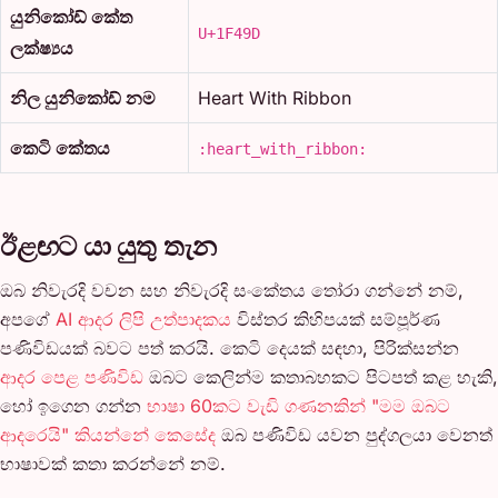
යුනිකෝඩ් කේත
U+1F49D
ලක්ෂ්‍යය
නිල යුනිකෝඩ් නම
Heart With Ribbon
කෙටි කේතය
:heart_with_ribbon:
ඊළඟට යා යුතු තැන
ඔබ නිවැරදි වචන සහ නිවැරදි සංකේතය තෝරා ගන්නේ නම්,
අපගේ
AI ආදර ලිපි උත්පාදකය
විස්තර කිහිපයක් සම්පූර්ණ
පණිවිඩයක් බවට පත් කරයි. කෙටි දෙයක් සඳහා, පිරික්සන්න
ආදර පෙළ පණිවිඩ
ඔබට කෙලින්ම කතාබහකට පිටපත් කළ හැකි,
හෝ ඉගෙන ගන්න
භාෂා 60කට වැඩි ගණනකින් "මම ඔබට
ආදරෙයි" කියන්නේ කෙසේද
ඔබ පණිවිඩ යවන පුද්ගලයා වෙනත්
භාෂාවක් කතා කරන්නේ නම්.