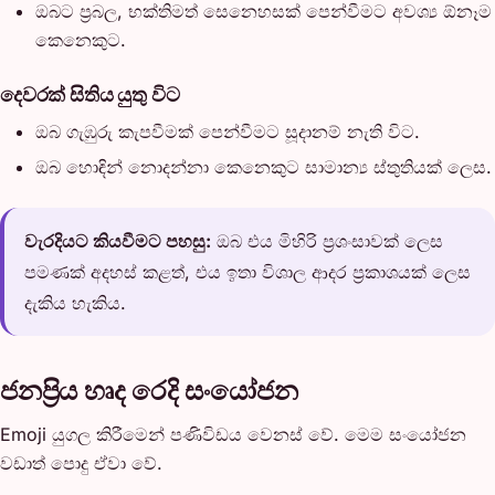
ඔබට ප්‍රබල, භක්තිමත් සෙනෙහසක් පෙන්වීමට අවශ්‍ය ඕනෑම
කෙනෙකුට.
දෙවරක් සිතිය යුතු විට
ඔබ ගැඹුරු කැපවීමක් පෙන්වීමට සූදානම් නැති විට.
ඔබ හොඳින් නොදන්නා කෙනෙකුට සාමාන්‍ය ස්තුතියක් ලෙස.
වැරදියට කියවීමට පහසු:
ඔබ එය මිහිරි ප්‍රශංසාවක් ලෙස
පමණක් අදහස් කළත්, එය ඉතා විශාල ආදර ප්‍රකාශයක් ලෙස
දැකිය හැකිය.
ජනප්‍රිය හෘද රෙදි සංයෝජන
Emoji යුගල කිරීමෙන් පණිවිඩය වෙනස් වේ. මෙම සංයෝජන
වඩාත් පොදු ඒවා වේ.