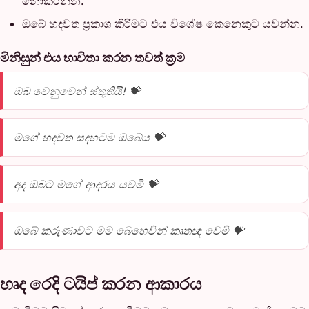
නොකරන්න.
ඔබේ හදවත ප්‍රකාශ කිරීමට එය විශේෂ කෙනෙකුට යවන්න.
මිනිසුන් එය භාවිතා කරන තවත් ක්‍රම
ඔබ වෙනුවෙන් ස්තුතියි! 💝
මගේ හදවත සදහටම ඔබේය 💝
අද ඔබට මගේ ආදරය යවමි 💝
ඔබේ කරුණාවට මම බෙහෙවින් කෘතඥ වෙමි 💝
හෘද රෙදි ටයිප් කරන ආකාරය