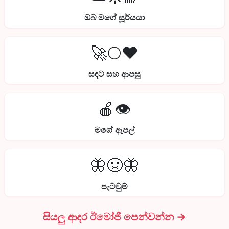
ඔබ මගේ සූර්යයා
🚀🌕❤️
සඳට සහ ආපසු
🍎👁️
මගේ ඇපල්
🦋🤢🦋
පැටවුම්
සියලු ආදර ඊමෝජි පෙන්වන්න →