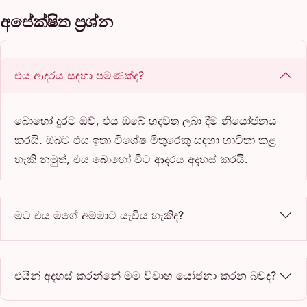
අපේක්ෂිත ප්‍රශ්න
එය ආදරය සඳහා පමණක්ද?
බොහෝ දුරට ඔව්, එය ඔබේ හදවත ලබා දීම නියෝජනය
කරයි. ඔබට එය ඉතා විශේෂ මිතුරෙකු සඳහා භාවිතා කළ
හැකි නමුත්, එය බොහෝ විට ආදරය අදහස් කරයි.
මට එය මගේ අම්මාට යැවිය හැකිද?
එයින් අදහස් කරන්නේ මම විවාහ යෝජනා කරන බවද?