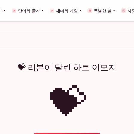
기
단어와 글자
재미와 게임
특별한 날
사
💝 리본이 달린 하트 이모지
💝