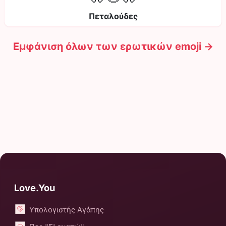
Πεταλούδες
Εμφάνιση όλων των ερωτικών emoji →
Love.You
Υπολογιστής Αγάπης