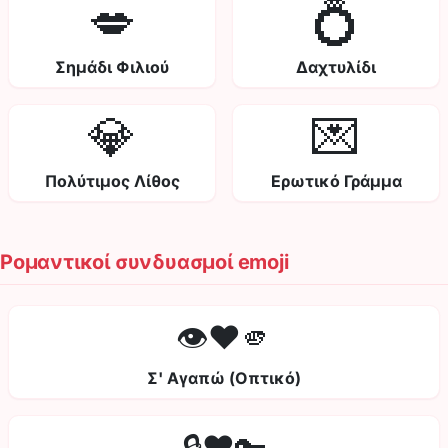
💋
💍
Σημάδι Φιλιού
Δαχτυλίδι
💎
💌
Πολύτιμος Λίθος
Ερωτικό Γράμμα
Ρομαντικοί συνδυασμοί emoji
👁️❤️🫵
Σ' Αγαπώ (Οπτικό)
🔒❤️🔑