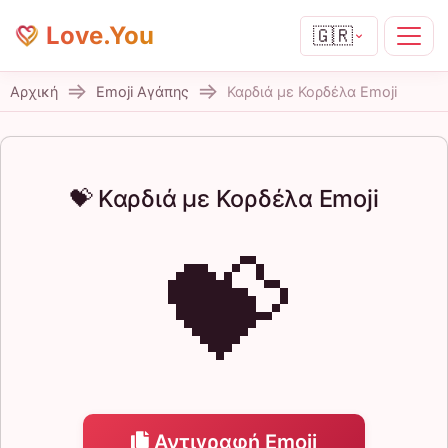
Love.You
🇬🇷
Αρχική
Emoji Αγάπης
Καρδιά με Κορδέλα Emoji
💝 Καρδιά με Κορδέλα Emoji
💝
Αντιγραφή Emoji