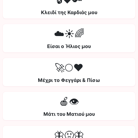
Κλειδί της Καρδιάς μου
☁️☀️🌈
Είσαι ο Ήλιος μου
🚀🌕❤️
Μέχρι το Φεγγάρι & Πίσω
🍎👁️
Μάτι του Ματιού μου
🦋🤢🦋