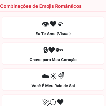
Combinações de Emojis Românticos
👁️❤️🫵
Eu Te Amo (Visual)
🔒❤️🔑
Chave para Meu Coração
☁️☀️🌈
Você É Meu Raio de Sol
🚀🌕❤️