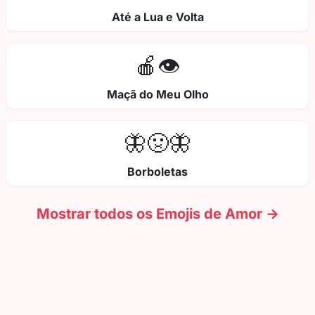
Até a Lua e Volta
🍎👁️
Maçã do Meu Olho
🦋🤢🦋
Borboletas
Mostrar todos os Emojis de Amor →