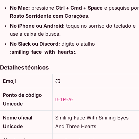
No Mac:
pressione
Ctrl + Cmd + Space
e pesquise por
Rosto Sorridente com Corações
.
No iPhone ou Android:
toque no sorriso do teclado e
use a caixa de busca.
No Slack ou Discord:
digite o atalho
:smiling_face_with_hearts:
.
Detalhes técnicos
Emoji
🥰
Ponto de código
U+1F970
Unicode
Nome oficial
Smiling Face With Smiling Eyes
Unicode
And Three Hearts