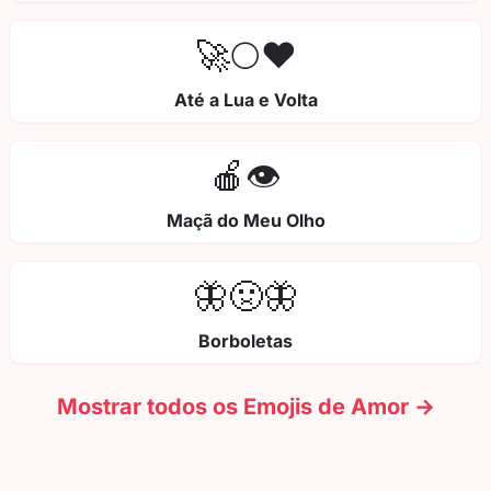
🚀🌕❤️
Até a Lua e Volta
🍎👁️
Maçã do Meu Olho
🦋🤢🦋
Borboletas
Mostrar todos os Emojis de Amor →