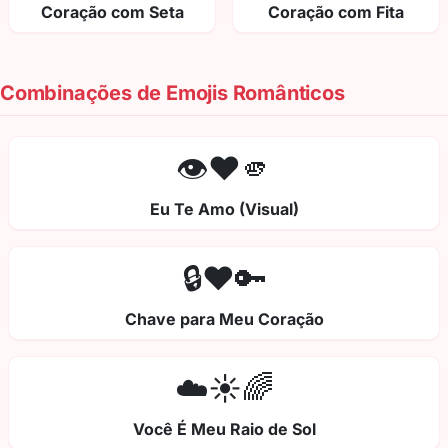
Coração com Seta
Coração com Fita
Combinações de Emojis Românticos
👁️❤️🫵
Eu Te Amo (Visual)
🔒❤️🔑
Chave para Meu Coração
☁️☀️🌈
Você É Meu Raio de Sol