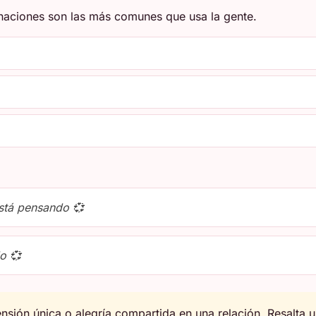
naciones son las más comunes que usa la gente.
stá pensando 💞
o 💞
sión única o alegría compartida en una relación. Resalta u