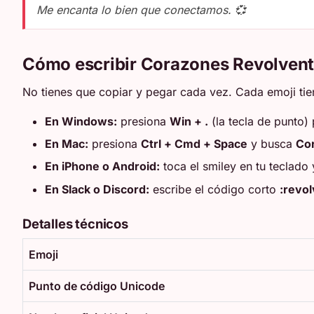
Me encanta lo bien que conectamos. 💞
Cómo escribir Corazones Revolven
No tienes que copiar y pegar cada vez. Cada emoji tien
En Windows:
presiona
Win + .
(la tecla de punto) 
En Mac:
presiona
Ctrl + Cmd + Space
y busca
Co
En iPhone o Android:
toca el smiley en tu teclado
En Slack o Discord:
escribe el código corto
:revol
Detalles técnicos
Emoji
Punto de código Unicode