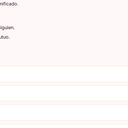
nificado.
lguien.
utuo.