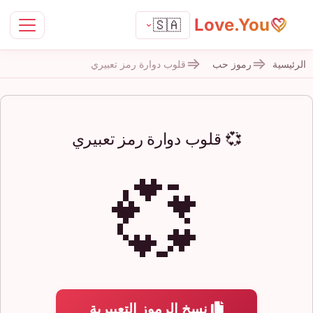
Love.You
🇸🇦
الرئيسية
رموز حب
قلوب دوارة رمز تعبيري
💞 قلوب دوارة رمز تعبيري
💞
نسخ الرموز التعبيرية