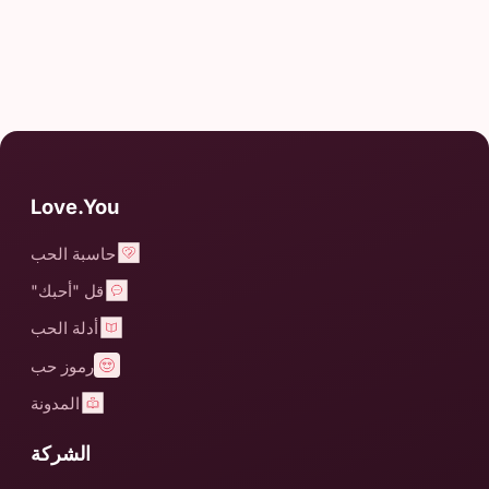
Love.You
حاسبة الحب
قل "أحبك"
أدلة الحب
رموز حب
المدونة
الشركة