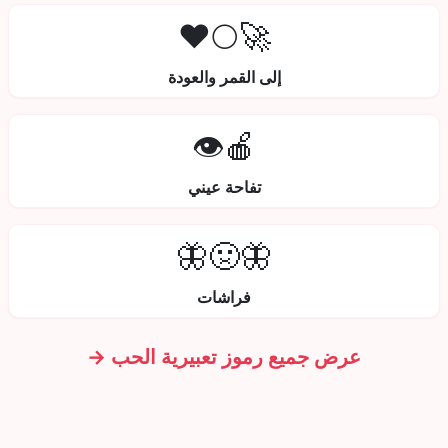
🚀🌕❤️
إلى القمر والعودة
🍎👁️
تفاحة عيني
🦋🤢🦋
فراشات
عرض جميع رموز تعبيرية الحب →