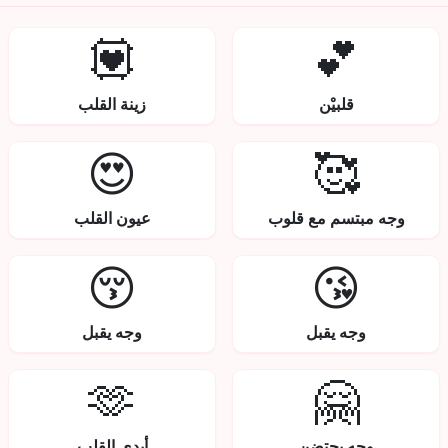
💟
💕
قلبيْن
زينة القلب
😍
🥰
وجه مبتسم مع قلوب
عيون القلب
😚
😘
وجه يقبل
وجه يقبل
🫶
🤗
وجه يحتضن
أيدي القلب