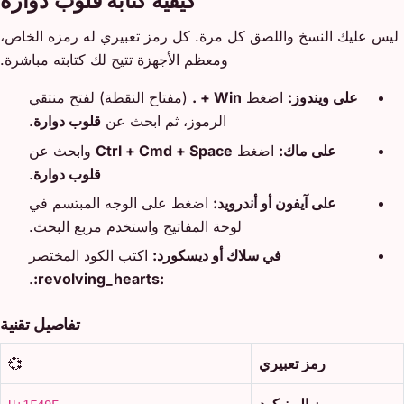
كيفية كتابة قلوب دوارة
ليس عليك النسخ واللصق كل مرة. كل رمز تعبيري له رمزه الخاص،
ومعظم الأجهزة تتيح لك كتابته مباشرة.
على ويندوز:
اضغط
Win + .
(مفتاح النقطة) لفتح منتقي
الرموز، ثم ابحث عن
قلوب دوارة
.
على ماك:
اضغط
Ctrl + Cmd + Space
وابحث عن
قلوب دوارة
.
على آيفون أو أندرويد:
اضغط على الوجه المبتسم في
لوحة المفاتيح واستخدم مربع البحث.
في سلاك أو ديسكورد:
اكتب الكود المختصر
.
:revolving_hearts:
تفاصيل تقنية
رمز تعبيري
💞
رمز اليونيكود