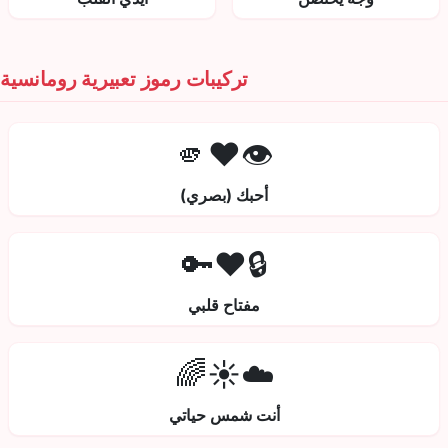
تركيبات رموز تعبيرية رومانسية
👁️❤️🫵
أحبك (بصري)
🔒❤️🔑
مفتاح قلبي
☁️☀️🌈
أنت شمس حياتي