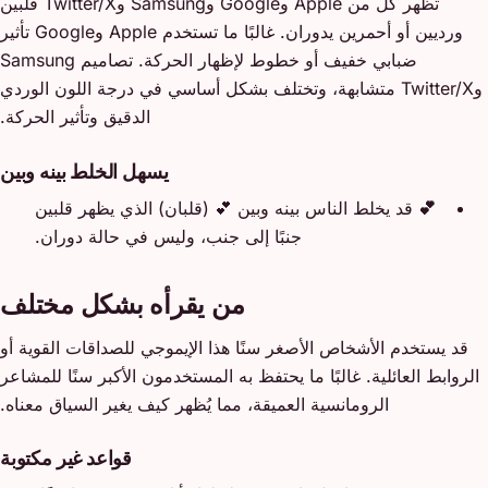
تظهر كل من Apple وGoogle وSamsung وTwitter/X قلبين
ورديين أو أحمرين يدوران. غالبًا ما تستخدم Apple وGoogle تأثير
ضبابي خفيف أو خطوط لإظهار الحركة. تصاميم Samsung
وTwitter/X متشابهة، وتختلف بشكل أساسي في درجة اللون الوردي
الدقيق وتأثير الحركة.
يسهل الخلط بينه وبين
💕
قد يخلط الناس بينه وبين 💕 (قلبان) الذي يظهر قلبين
جنبًا إلى جنب، وليس في حالة دوران.
من يقرأه بشكل مختلف
قد يستخدم الأشخاص الأصغر سنًا هذا الإيموجي للصداقات القوية أو
الروابط العائلية. غالبًا ما يحتفظ به المستخدمون الأكبر سنًا للمشاعر
الرومانسية العميقة، مما يُظهر كيف يغير السياق معناه.
قواعد غير مكتوبة