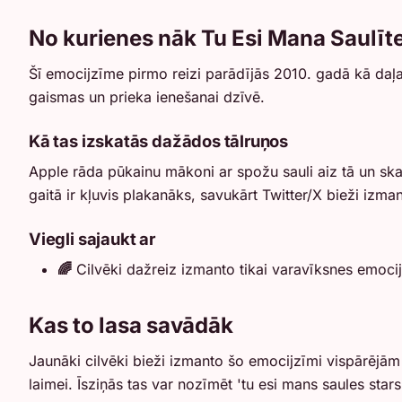
No kurienes nāk Tu Esi Mana Saulīt
Šī emocijzīme pirmo reizi parādījās 2010. gadā kā daļa 
gaismas un prieka ienešanai dzīvē.
Kā tas izskatās dažādos tālruņos
Apple rāda pūkainu mākoni ar spožu sauli aiz tā un ska
gaitā ir kļuvis plakanāks, savukārt Twitter/X bieži izm
Viegli sajaukt ar
🌈
Cilvēki dažreiz izmanto tikai varavīksnes emocijz
Kas to lasa savādāk
Jaunāki cilvēki bieži izmanto šo emocijzīmi vispārējām 
laimei. Īsziņās tas var nozīmēt 'tu esi mans saules sta