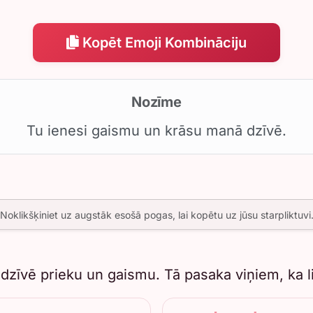
Kopēt Emoji Kombināciju
Nozīme
Tu ienesi gaismu un krāsu manā dzīvē.
Noklikšķiniet uz augstāk esošā pogas, lai kopētu uz jūsu starpliktuvi
zīvē prieku un gaismu. Tā pasaka viņiem, ka lie