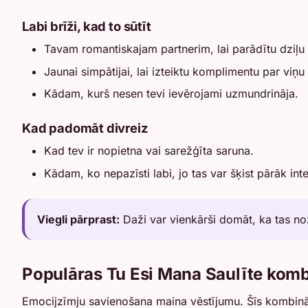
Labi brīži, kad to sūtīt
Tavam romantiskajam partnerim, lai parādītu dziļu
Jaunai simpātijai, lai izteiktu komplimentu par viņu
Kādam, kurš nesen tevi ievērojami uzmundrināja.
Kad padomāt divreiz
Kad tev ir nopietna vai sarežģīta saruna.
Kādam, ko nepazīsti labi, jo tas var šķist pārāk inte
Viegli pārprast:
Daži var vienkārši domāt, ka tas no
Populāras Tu Esi Mana Saulīte komb
Emocijzīmju savienošana maina vēstījumu. Šīs kombināci