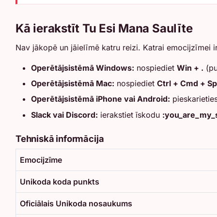
Kā ierakstīt Tu Esi Mana Saulīte
Nav jākopē un jāielīmē katru reizi. Katrai emocijzīmei ir 
Operētājsistēmā Windows:
nospiediet
Win + .
(pu
Operētājsistēmā Mac:
nospiediet
Ctrl + Cmd + S
Operētājsistēmā iPhone vai Android:
pieskarietie
Slack vai Discord:
ierakstiet īskodu
:you_are_my_
Tehniskā informācija
Emocijzīme
Unikoda koda punkts
Oficiālais Unikoda nosaukums