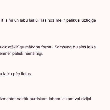
 laimi un labu laiku. Tās nozīme ir palikusi uzticīga
edaudz atšķirīgu mākoņa formu. Samsung dizains laika
ienmēr paliek nemainīgi.
 laiku pēc lietus.
 izmantot vairāk burtiskam labam laikam vai dziļai