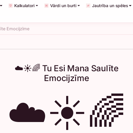
Kalkulatori
Vārdi un burti
Jautrība un spēles
īte Emocijzīme
☁️☀️🌈 Tu Esi Mana Saulīte
Emocijzīme
☁️☀️🌈