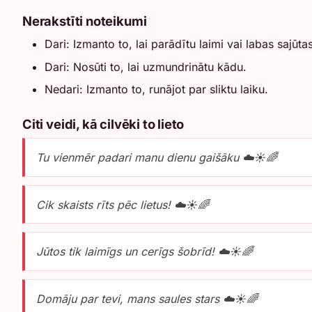
Nerakstīti noteikumi
Dari: Izmanto to, lai parādītu laimi vai labas sajūtas
Dari: Nosūti to, lai uzmundrinātu kādu.
Nedari: Izmanto to, runājot par sliktu laiku.
Citi veidi, kā cilvēki to lieto
Tu vienmēr padari manu dienu gaišāku ☁️☀️🌈
Cik skaists rīts pēc lietus! ☁️☀️🌈
Jūtos tik laimīgs un cerīgs šobrīd! ☁️☀️🌈
Domāju par tevi, mans saules stars ☁️☀️🌈