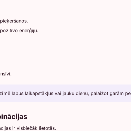
 pieķeršanos.
 pozitīvo enerģiju.
nsīvi.
zīmē labus laikapstākļus vai jauku dienu, palaižot garām 
inācijas
jas ir visbiežāk lietotās.