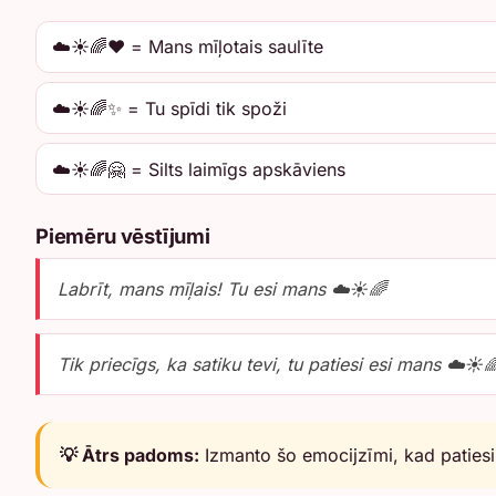
☁️☀️🌈❤️ = Mans mīļotais saulīte
☁️☀️🌈✨ = Tu spīdi tik spoži
☁️☀️🌈🤗 = Silts laimīgs apskāviens
Piemēru vēstījumi
Labrīt, mans mīļais! Tu esi mans ☁️☀️🌈
Tik priecīgs, ka satiku tevi, tu patiesi esi mans ☁️☀️
💡 Ātrs padoms:
Izmanto šo emocijzīmi, kad patiesi 