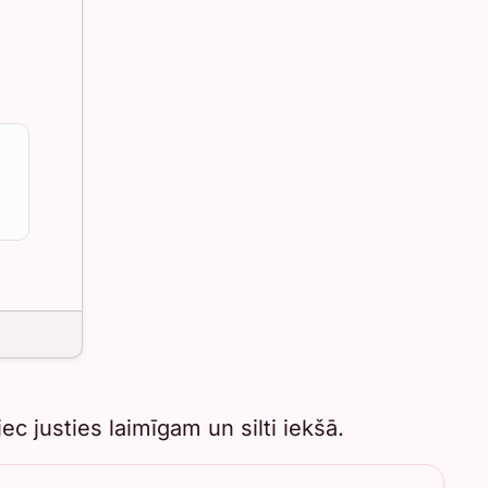
.
c justies laimīgam un silti iekšā.