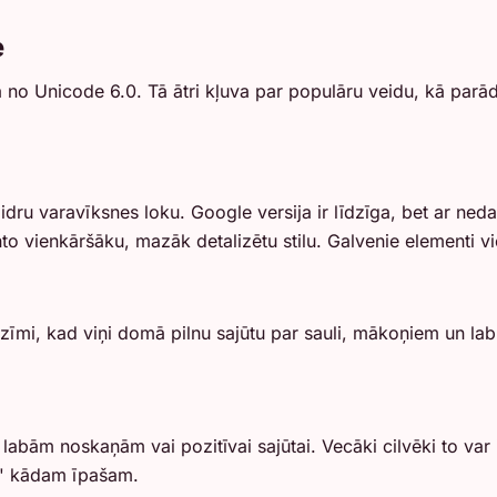
e
no Unicode 6.0. Tā ātri kļuva par populāru veidu, kā parādīt
idru varavīksnes loku. Google versija ir līdzīga, bet ar n
anto vienkāršāku, mazāk detalizētu stilu. Galvenie elementi v
īmi, kad viņi domā pilnu sajūtu par sauli, mākoņiem un labu
labām noskaņām vai pozitīvai sajūtai. Vecāki cilvēki to var
rs' kādam īpašam.