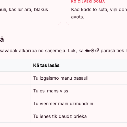
KO CILVĒKI DOMĀ
li, kas lūr ārā, blakus
Kad kāds to sūta, viņi dom
avots.
ņā
savādāk atkarībā no saņēmēja. Lūk, kā ☁️☀️🌈 parasti tiek las
Kā tas lasās
Tu izgaismo manu pasauli
Tu esi mans viss
Tu vienmēr mani uzmundrini
Tu ienes tik daudz prieka