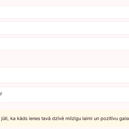

jūti, ka kāds ienes tavā dzīvē milzīgu laimi un pozitīvu gai