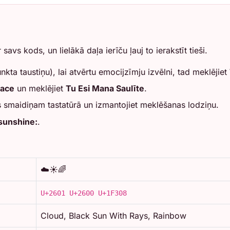
savs kods, un lielākā daļa ierīču ļauj to ierakstīt tieši.
nkta taustiņu), lai atvērtu emocijzīmju izvēlni, tad meklējiet
pace
un meklējiet
Tu Esi Mana Saulīte
.
s smaidiņam tastatūrā un izmantojiet meklēšanas lodziņu.
sunshine:
.
☁️☀️🌈
U+2601 U+2600 U+1F308
Cloud, Black Sun With Rays, Rainbow