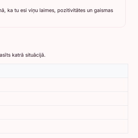
ā, ka tu esi viņu laimes, pozitivitātes un gaismas
īts katrā situācijā.