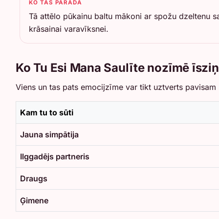
KO TAS PARĀDA
Tā attēlo pūkainu baltu mākoni ar spožu dzeltenu sau
krāsainai varavīksnei.
Ko Tu Esi Mana Saulīte nozīmē īszi
Viens un tas pats emocijzīme var tikt uztverts pavisam 
Kam tu to sūti
Jauna simpātija
Ilggadējs partneris
Draugs
Ģimene