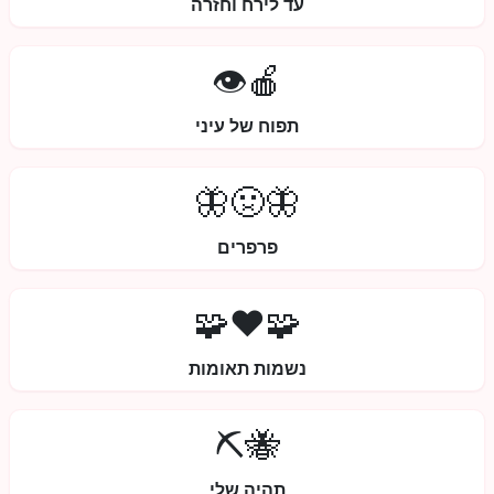
עד לירח וחזרה
🍎👁️
תפוח של עיני
🦋🤢🦋
פרפרים
🧩❤️🧩
נשמות תאומות
🐝⛏️
תהיה שלי