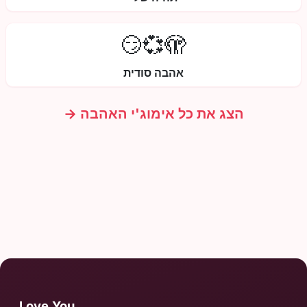
🫣💞😏
אהבה סודית
הצג את כל אימוג'י האהבה →
Love.You