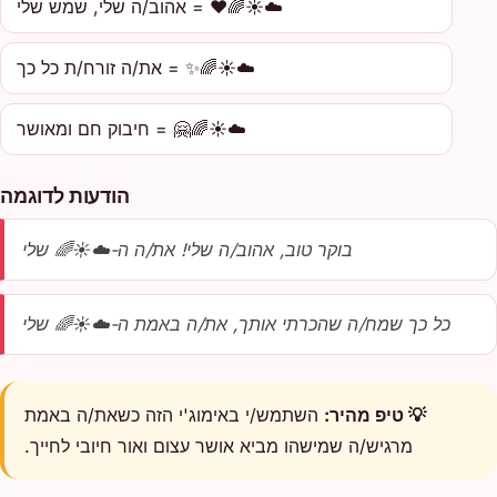
☁️☀️🌈❤️ = אהוב/ה שלי, שמש שלי
☁️☀️🌈✨ = את/ה זורח/ת כל כך
☁️☀️🌈🤗 = חיבוק חם ומאושר
הודעות לדוגמה
בוקר טוב, אהוב/ה שלי! את/ה ה-☁️☀️🌈 שלי
כל כך שמח/ה שהכרתי אותך, את/ה באמת ה-☁️☀️🌈 שלי
💡 טיפ מהיר:
השתמש/י באימוג'י הזה כשאת/ה באמת
מרגיש/ה שמישהו מביא אושר עצום ואור חיובי לחייך.