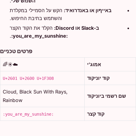
השמש שלי
.
באייףון או באנדרואיד:
הקש על הסמיילי במקלדת
והשתמש בתיבת החיפוש.
ב-Slack או Discord:
הקלד את הקוד הקצר
.
:you_are_my_sunshine:
פרטים טכניים
אמוג'י
☁️☀️🌈
קוד יוניקוד
U+2601 U+2600 U+1F308
Cloud, Black Sun With Rays,
שם רשמי ביוניקוד
Rainbow
קוד קצר
:you_are_my_sunshine: