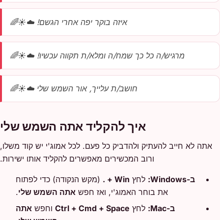
איזה בוקר יפה אחרי הגשם! ☁️☀️🌈
מרגיש/ה כל כך שמח/ה ומלא/ת תקווה עכשיו! ☁️☀️🌈
חושב/ת עלייך, אור השמש שלי ☁️☀️🌈
איך להקליד אתה השמש שלי
אתה לא חייב להעתיק ולהדביק כל פעם. לכל אמוג'י יש קוד משלו,
ורוב המכשירים מאפשרים להקליד אותו ישירות.
ב-Windows:
לחץ
Win + .
(מקש הנקודה) כדי לפתוח
את בוחר האמוג'י, ואז חפש
אתה השמש שלי
.
ב-Mac:
לחץ
Ctrl + Cmd + Space
וחפש
אתה