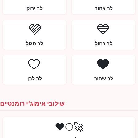
לב צהוב
לב ירוק
💜
💙
לב כחול
לב סגול
🤍
🖤
לב שחור
לב לבן
שילובי אימוג'י רומנטיים
🚀🌕❤️