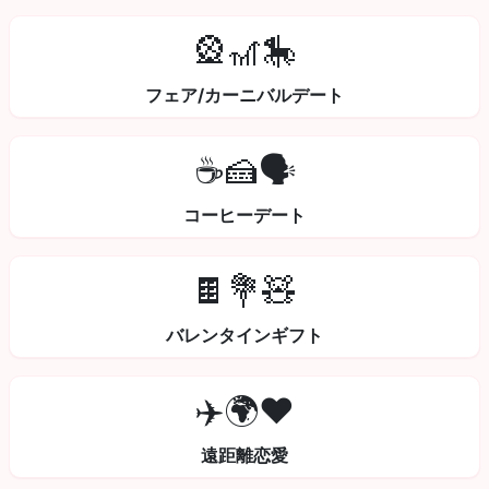
🎡🎢🎠
フェア/カーニバルデート
☕🍰🗣️
コーヒーデート
🍫💐🧸
バレンタインギフト
✈️🌍❤️
遠距離恋愛