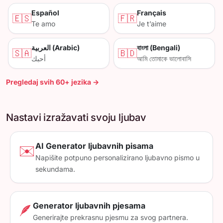
Español
Français
🇪🇸
🇫🇷
Te amo
Je t’aime
العربية (Arabic)
বাংলা (Bengali)
🇸🇦
🇧🇩
أحبك
আমি তোমাকে ভালোবাসি
Pregledaj svih 60+ jezika →
Nastavi izražavati svoju ljubav
AI Generator ljubavnih pisama
✉️
Napišite potpuno personalizirano ljubavno pismo u
sekundama.
Generator ljubavnih pjesama
🪶
Generirajte prekrasnu pjesmu za svog partnera.