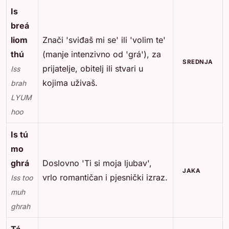
Is
breá
liom
Znači 'sviđaš mi se' ili 'volim te'
thú
(manje intenzivno od 'grá'), za
SREDNJA
prijatelje, obitelj ili stvari u
Iss
kojima uživaš.
brah
LYUM
hoo
Is tú
mo
ghrá
Doslovno 'Ti si moja ljubav',
JAKA
vrlo romantičan i pjesnički izraz.
Iss too
muh
ghrah
Tá