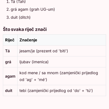
Tá (Tah)
grá agam (grah UG-um)
duit (ditch)
Što svaka riječ znači
Riječ
Značenje
Tá
jesam/je (prezent od 'biti')
grá
ljubav (imenica)
kod mene / sa mnom (zamjenički prijedlog
agam
od 'ag' + 'mé')
duit
tebi (zamjenički prijedlog od 'do' + 'tú')