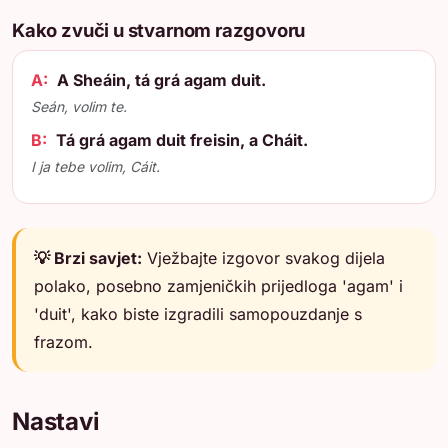
Kako zvuči u stvarnom razgovoru
A:
A Sheáin, tá grá agam duit.
Seán, volim te.
B:
Tá grá agam duit freisin, a Cháit.
I ja tebe volim, Cáit.
💡 Brzi savjet:
Vježbajte izgovor svakog dijela
polako, posebno zamjeničkih prijedloga 'agam' i
'duit', kako biste izgradili samopouzdanje s
frazom.
Nastavi