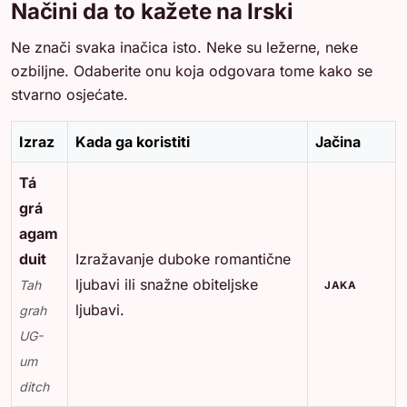
Načini da to kažete na Irski
Ne znači svaka inačica isto. Neke su ležerne, neke
ozbiljne. Odaberite onu koja odgovara tome kako se
stvarno osjećate.
Izraz
Kada ga koristiti
Jačina
Tá
grá
agam
duit
Izražavanje duboke romantične
ljubavi ili snažne obiteljske
Tah
JAKA
ljubavi.
grah
UG-
um
ditch