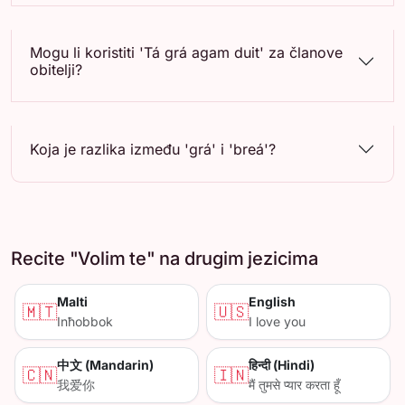
Mogu li koristiti 'Tá grá agam duit' za članove
obitelji?
Koja je razlika između 'grá' i 'breá'?
Recite "Volim te" na drugim jezicima
Malti
English
🇲🇹
🇺🇸
Inħobbok
I love you
中文 (Mandarin)
हिन्दी (Hindi)
🇨🇳
🇮🇳
我爱你
मैं तुमसे प्यार करता हूँ