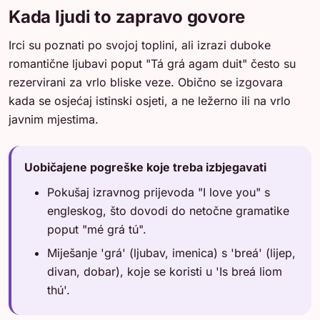
Kada ljudi to zapravo govore
Irci su poznati po svojoj toplini, ali izrazi duboke
romantične ljubavi poput "Tá grá agam duit" često su
rezervirani za vrlo bliske veze. Obično se izgovara
kada se osjećaj istinski osjeti, a ne ležerno ili na vrlo
javnim mjestima.
Uobičajene pogreške koje treba izbjegavati
Pokušaj izravnog prijevoda "I love you" s
engleskog, što dovodi do netočne gramatike
poput "mé grá tú".
Miješanje 'grá' (ljubav, imenica) s 'breá' (lijep,
divan, dobar), koje se koristi u 'Is breá liom
thú'.