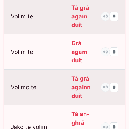
Tá grá
Volim te
agam
duit
Grá
Volim te
agam
duit
Tá grá
Volimo te
againn
duit
Tá an-
ghrá
Jako te volim