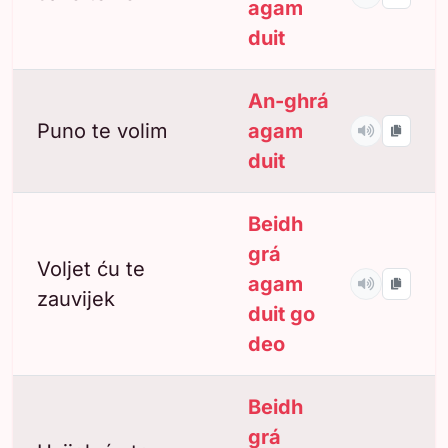
agam
duit
An-ghrá
Puno te volim
agam
duit
Beidh
grá
Voljet ću te
agam
zauvijek
duit go
deo
Beidh
grá