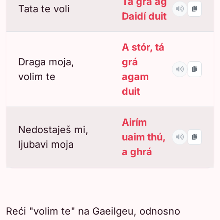
Tá grá ag
Tata te voli
Daidí duit
A stór, tá
Draga moja,
grá
volim te
agam
duit
Airím
Nedostaješ mi,
uaim thú,
ljubavi moja
a ghrá
Reći "volim te" na Gaeilgeu, odnosno