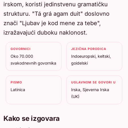
irskom, koristi jedinstvenu gramatičku
strukturu. "Tá grá agam duit" doslovno
znači "Ljubav je kod mene za tebe",
izražavajući duboku naklonost.
GOVORNICI
JEZIČNA PORODICA
Oko 70.000
Indoeuropski, keltski,
svakodnevnih govornika
goidelski
PISMO
UGLAVNOM SE GOVORI U
Latinica
Irska, Sjeverna Irska
(UK)
Kako se izgovara