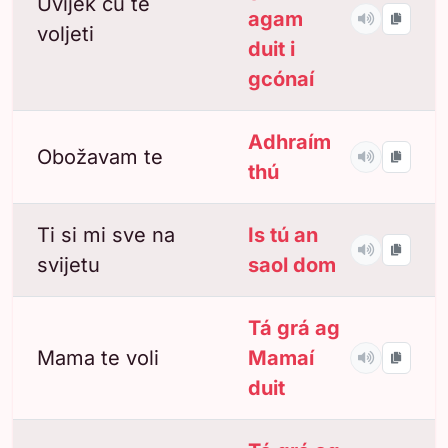
Uvijek ću te
agam
voljeti
duit i
gcónaí
Adhraím
Obožavam te
thú
Ti si mi sve na
Is tú an
svijetu
saol dom
Tá grá ag
Mama te voli
Mamaí
duit