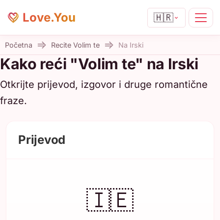
Love.You
🇭🇷
Početna
Recite Volim te
Na Irski
Kako reći "Volim te" na Irski
Otkrijte prijevod, izgovor i druge romantične
fraze.
Prijevod
🇮🇪