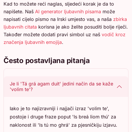
Kad to možete reći naglas, sljedeći korak je da to
napišete. Naš
AI generator ljubavnih pisama
može
napisati cijelo pismo na Irski umjesto vas, a naša
zbirka
ljubavnih citata
korisna je ako želite posuditi bolje riječi.
Također možete dodati pravi simbol uz naš
vodič kroz
značenja ljubavnih emojija
.
Često postavljana pitanja
Je li 'Tá grá agam duit' jedini način da se kaže
'volim te'?
Iako je to najizravniji i najjači izraz 'volim te',
postoje i druge fraze poput 'Is breá liom thú' za
naklonost ili 'Is tú mo ghrá' za pjesničkiju izjavu.