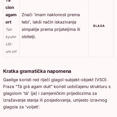
cion
agam
Znači 'imam naklonost prema
ort
tebi', lakši način iskazivanja
BLAGA
simpatije prema prijateljima ili
Tah
obitelji.
kyuhn
UG-
um ort
Kratka gramatička napomena
Gaeilge koristi red riječi glagol-subjekt-objekt (VSO).
Fraza "Tá grá agam duit" koristi uobičajenu strukturu s
glagolom 'tá' (je) i zamjeničkim prijedlozima za
izražavanje stanja ili posjedovanja, umjesto izravnog
glagola za 'voljeti'.