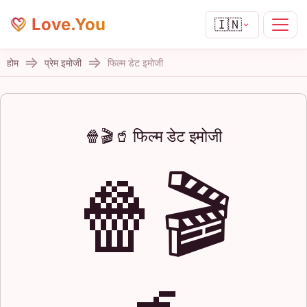
Love.You
🇮🇳
होम
प्रेम इमोजी
फिल्म डेट इमोजी
🍿🎬🥤 फिल्म डेट इमोजी
🍿🎬