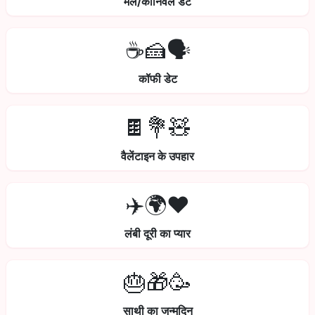
मेले/कार्निवल डेट
☕🍰🗣️
कॉफी डेट
🍫💐🧸
वैलेंटाइन के उपहार
✈️🌍❤️
लंबी दूरी का प्यार
🎂🎁🥳
साथी का जन्मदिन