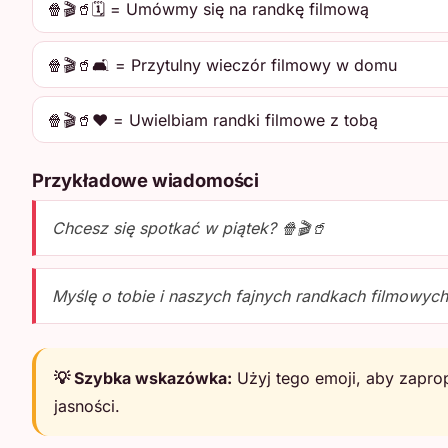
🍿🎬🥤🗓️ = Umówmy się na randkę filmową
🍿🎬🥤🛋️ = Przytulny wieczór filmowy w domu
🍿🎬🥤❤️ = Uwielbiam randki filmowe z tobą
Przykładowe wiadomości
Chcesz się spotkać w piątek? 🍿🎬🥤
Myślę o tobie i naszych fajnych randkach filmowych
💡 Szybka wskazówka:
Użyj tego emoji, aby zapro
jasności.