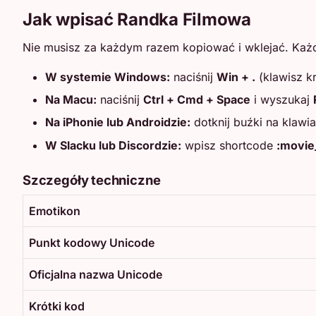
Jak wpisać Randka Filmowa
Nie musisz za każdym razem kopiować i wklejać. Każ
W systemie Windows:
naciśnij
Win + .
(klawisz k
Na Macu:
naciśnij
Ctrl + Cmd + Space
i wyszukaj
Na iPhonie lub Androidzie:
dotknij buźki na klawia
W Slacku lub Discordzie:
wpisz shortcode
:movie
Szczegóły techniczne
Emotikon
Punkt kodowy Unicode
Oficjalna nazwa Unicode
Krótki kod