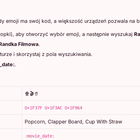
dy emoji ma swój kod, a większość urządzeń pozwala na b
ropki), aby otworzyć wybór emoji, a następnie wyszukaj
Ra
Randka Filmowa
.
turze i skorzystaj z pola wyszukiwania.
_date:
.
🍿🎬🥤
U+1F37F U+1F3AC U+1F964
Popcorn, Clapper Board, Cup With Straw
:movie_date: