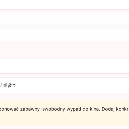
! 🍿🎬🥤
ponować zabawny, swobodny wypad do kina. Dodaj konkretn