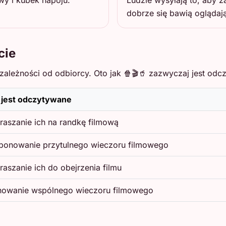
wy i kubek napoju.
Ludzie wysyłają to, aby 
dobrze się bawią oglądają
cie
ależności od odbiorcy. Oto jak 🍿🎬🥤 zazwyczaj jest odcz
 jest odczytywane
raszanie ich na randkę filmową
ponowanie przytulnego wieczoru filmowego
raszanie ich do obejrzenia filmu
nowanie wspólnego wieczoru filmowego