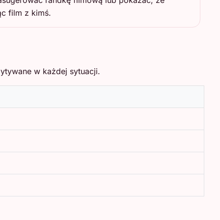
zasugerować randkę filmową lub pokazać, że
c film z kimś.
ytywane w każdej sytuacji.