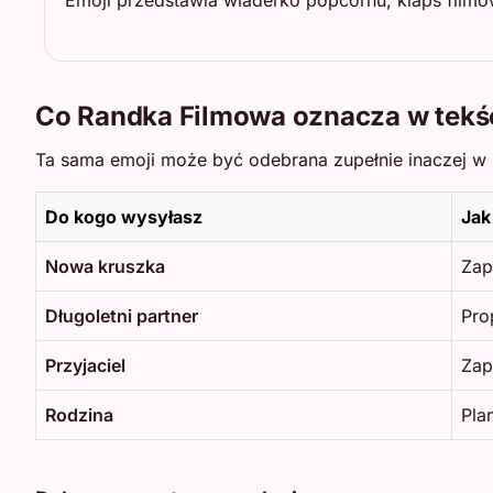
Emoji przedstawia wiaderko popcornu, klaps filmo
Co Randka Filmowa oznacza w tekś
Ta sama emoji może być odebrana zupełnie inaczej w z
Do kogo wysyłasz
Jak
Nowa kruszka
Zap
Długoletni partner
Pro
Przyjaciel
Zap
Rodzina
Pla