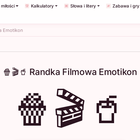
miłości
Kalkulatory
Słowa i litery
Zabawa i gry
a Emotikon
🍿🎬🥤 Randka Filmowa Emotikon
🍿🎬🥤