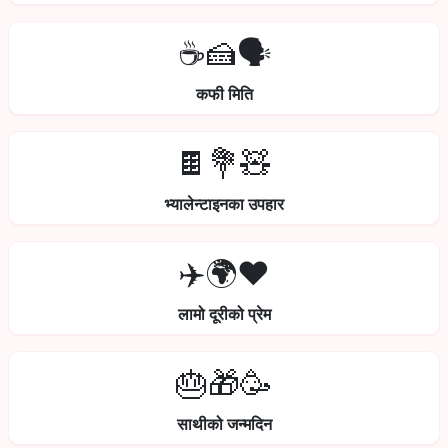
☕🍰🗣️
कफी मिति
🍫💐🧸
भ्यालेन्टाइनका उपहार
✈️🌍❤️
लामो दूरीको प्रेम
🎂🎁🥳
साथीको जन्मदिन