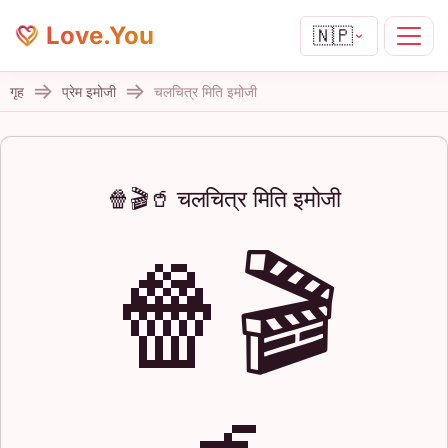
Love.You
🇳🇵
गृह
प्रेम इमोजी
चलचित्र मिति इमोजी
🍿🎬🥤 चलचित्र मिति इमोजी
🍿🎬