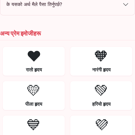
के यसको अर्थ मैले पैसा तिर्नुपर्छ?
अन्य प्रेम इमोजीहरू
❤️
🧡
रातो हृदय
नारंगी हृदय
💛
💚
पीला हृदय
हरियो हृदय
💙
💜