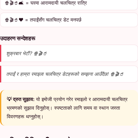
🍿🎬🥤🛋️ = घरमा आरामदायी चलचित्र रात्रि
🍿🎬🥤❤️ = तपाईंसँग चलचित्र डेट मनपर्छ
उदाहरण सन्देशहरू
शुक्रबार भेटौं? 🍿🎬🥤
तपाईं र हाम्रा रमाइला चलचित्र डेटहरूको सम्झना आउँदैछ! 🍿🎬🥤
💡 द्रुत सुझाव:
यो इमोजी प्रयोग गरेर रमाइलो र आरामदायी चलचित्र
भ्रमणको सुझाव दिनुहोस्। स्पष्टताको लागि समय वा स्थान जस्ता
विवरणहरू थप्नुहोस्।