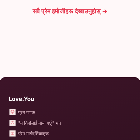
सबै प्रेम इमोजीहरू देखाउनुहोस् →
Love.You
प्रेम गणक
"म तिमीलाई माया गर्छु" भन
प्रेम मार्गदर्शिकाहरू