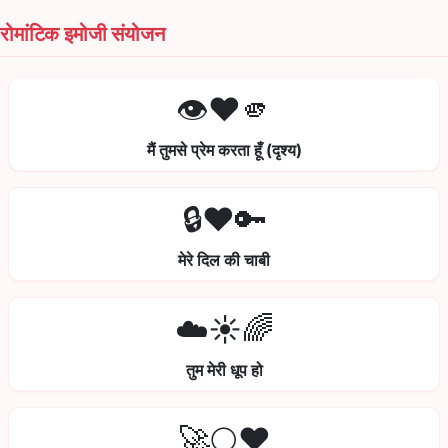
रोमांटिक इमोजी संयोजन
👁️❤️🫵
मैं तुमसे प्रेम करता हूँ (दृश्य)
🔒❤️🔑
मेरे दिल की चाबी
☁️☀️🌈
तुम मेरी धूप हो
🚀🌕❤️