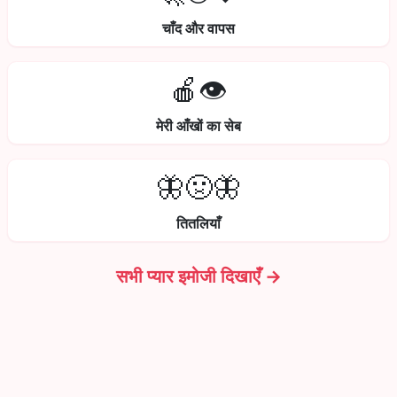
चाँद और वापस
🍎👁️
मेरी आँखों का सेब
🦋🤢🦋
तितलियाँ
सभी प्यार इमोजी दिखाएँ →