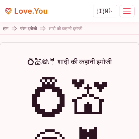
Love.You
🇮🇳
होम
प्रेम इमोजी
शादी की कहानी इमोजी
💍💒👰🤵 शादी की कहानी इमोजी
💍💒