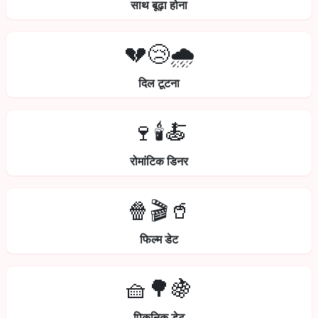
साथ बूढ़ा होना
💔😢🌧️
दिल टूटना
🍷🕯️🍝
रोमांटिक डिनर
🍿🎬🥤
फिल्म डेट
🧺🌳🍇
पिकनिक डेट