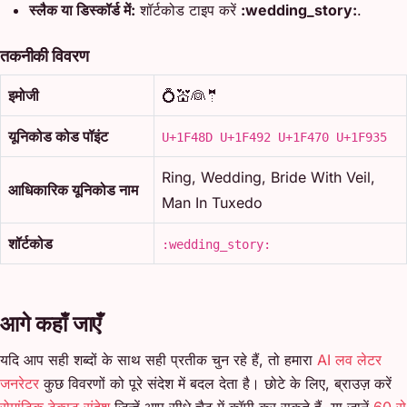
स्लैक या डिस्कॉर्ड में:
शॉर्टकोड टाइप करें
:wedding_story:
.
तकनीकी विवरण
इमोजी
💍💒👰🤵
यूनिकोड कोड पॉइंट
U+1F48D U+1F492 U+1F470 U+1F935
Ring, Wedding, Bride With Veil,
आधिकारिक यूनिकोड नाम
Man In Tuxedo
शॉर्टकोड
:wedding_story:
आगे कहाँ जाएँ
यदि आप सही शब्दों के साथ सही प्रतीक चुन रहे हैं, तो हमारा
AI लव लेटर
जनरेटर
कुछ विवरणों को पूरे संदेश में बदल देता है। छोटे के लिए, ब्राउज़ करें
रोमांटिक टेक्स्ट संदेश
जिन्हें आप सीधे चैट में कॉपी कर सकते हैं, या जानें
60 से