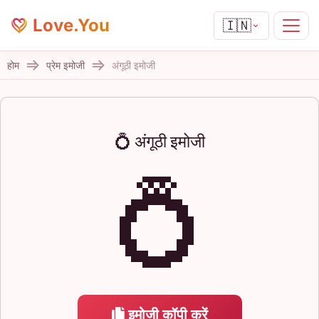
Love.You
🇮🇳
होम
प्रेम इमोजी
अंगूठी इमोजी
💍 अंगूठी इमोजी
💍
इमोजी कॉपी करें