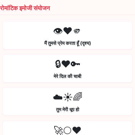
रोमांटिक इमोजी संयोजन
👁️❤️🫵
मैं तुमसे प्रेम करता हूँ (दृश्य)
🔒❤️🔑
मेरे दिल की चाबी
☁️☀️🌈
तुम मेरी धूप हो
🚀🌕❤️