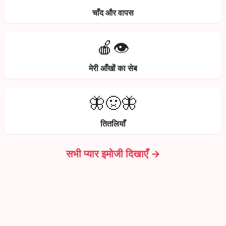
चाँद और वापस
🍎👁️
मेरी आँखों का सेब
🦋🤢🦋
तितलियाँ
सभी प्यार इमोजी दिखाएँ →