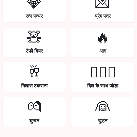
💎
💌
रत्न पत्थर
प्रेम पत्र
🧸
🔥
टेडी बियर
आग
🥂
👩‍❤️‍👨
गिलास टकराना
दिल के साथ जोड़ा
💏
👰
चुम्बन
दुल्हन