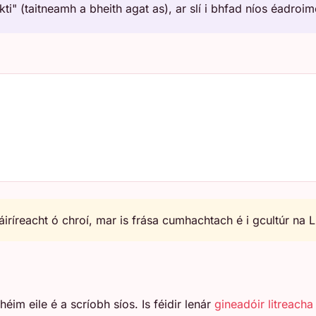
kti" (taitneamh a bheith agat as), ar slí i bhfad níos éadroim
iríreacht ó chroí, mar is frása cumhachtach é i gcultúr na L
héim eile é a scríobh síos. Is féidir lenár
gineadóir litreacha