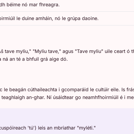
aidh béime nó mar fhreagra.
oirmiúil le duine amháin, nó le grúpa daoine.
Aš tave myliu," "Myliu tave," agus "Tave myliu" uile ceart ó
 ná an té a bhfuil grá aige dó.
ic le beagán cúthaileachta i gcomparáid le cultúir eile. Is f
l teaghlaigh an-ghar. Ní úsáidtear go neamhfhoirmiúil é i me
uspóireach 'tú') leis an mbriathar "mylėti."