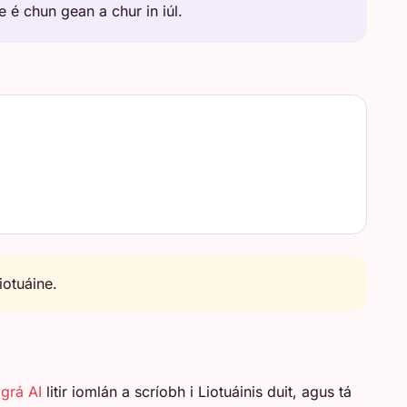
e é chun gean a chur in iúl.
iotuáine.
 grá AI
litir iomlán a scríobh i Liotuáinis duit, agus tá