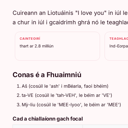
Cuireann an Liotuáinis "I love you" in iúl
a chur in iúl i gcaidrimh ghrá nó le teaghla
CAINTEOIRÍ
TEAGHLA
thart ar 2.8 milliún
Ind-Eorpa
Conas é a Fhuaimniú
Aš (cosúil le 'ash' i mBéarla, faoi bhéim)
ta-VE (cosúil le 'tah-VEH', le béim ar 'VE')
Mỳ-liu (cosúil le 'MEE-lyoo', le béim ar 'MEE')
Cad a chiallaíonn gach focal