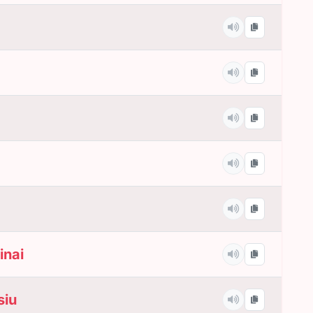
inai
siu