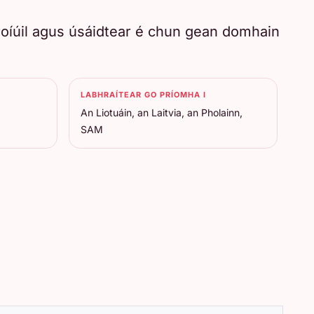
 croíúil agus úsáidtear é chun gean domhain
LABHRAÍTEAR GO PRÍOMHA I
An Liotuáin, an Laitvia, an Pholainn,
SAM