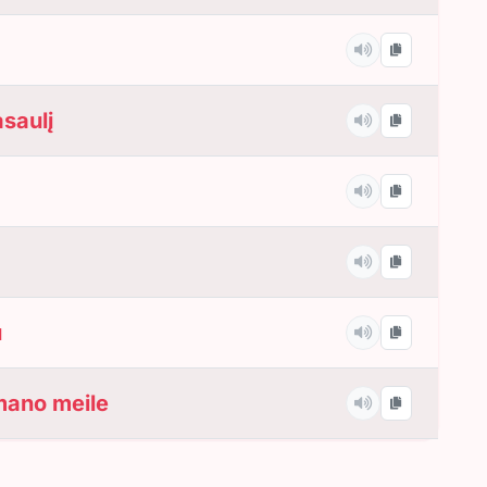
asaulį
u
mano meile