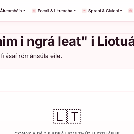
Áireamháin
Focail & Litreacha
Spraoi & Cluichí
m i ngrá leat" i Liotuá
frásaí rómánsúla eile.
🇱🇹
CONAS A RÁ "IS BREÁ LIOM THÚ" I LIOTUÁINIS