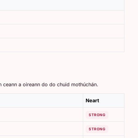
an ceann a oireann do do chuid mothúchán.
Neart
STRONG
STRONG