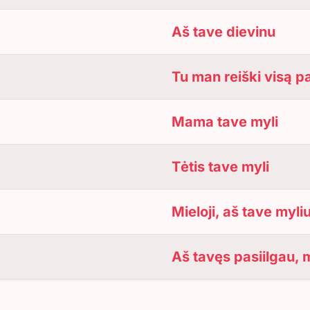
Aš tave dievinu
Tu man reiški visą p
Mama tave myli
Tėtis tave myli
Mieloji, aš tave myli
Aš tavęs pasiilgau, 