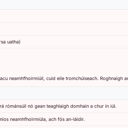
rsa uatha)
d acu neamhfhoirmiúil, cuid eile tromchúiseach. Roghnaigh 
grá rómánsúil nó gean teaghlaigh domhain a chur in iúl.
níos neamhfhoirmiúla, ach fós an-láidir.