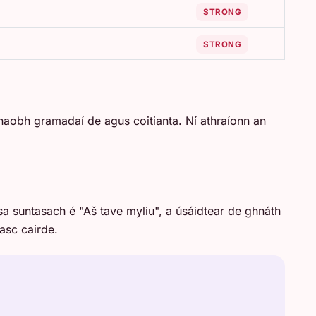
STRONG
STRONG
 thaobh gramadaí de agus coitianta. Ní athraíonn an
rása suntasach é "Aš tave myliu", a úsáidtear de ghnáth
asc cairde.