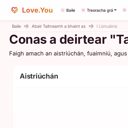
Love.You
Baile
Treoracha grá
Baile
Abair Taitneamh a bhaint as
I Liotuáinis
Conas a deirtear "Tai
Faigh amach an aistriúchán, fuaimniú, agus 
Aistriúchán