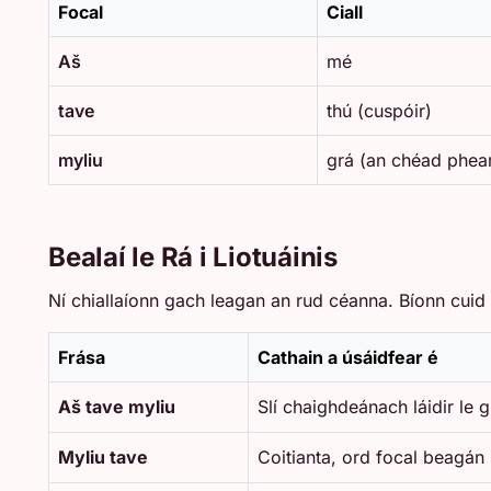
Focal
Ciall
Aš
mé
tave
thú (cuspóir)
myliu
grá (an chéad phea
Bealaí le Rá i Liotuáinis
Ní chiallaíonn gach leagan an rud céanna. Bíonn cui
Frása
Cathain a úsáidfear é
Aš tave myliu
Slí chaighdeánach láidir le 
Myliu tave
Coitianta, ord focal beagán 