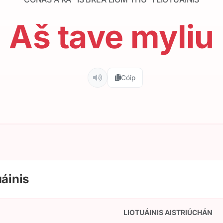
Aš tave myliu
Cóip
áinis
LIOTUÁINIS AISTRIÚCHÁN