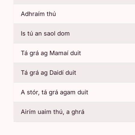
Adhraím thú
Is tú an saol dom
Tá grá ag Mamaí duit
Tá grá ag Daidí duit
A stór, tá grá agam duit
Airím uaim thú, a ghrá