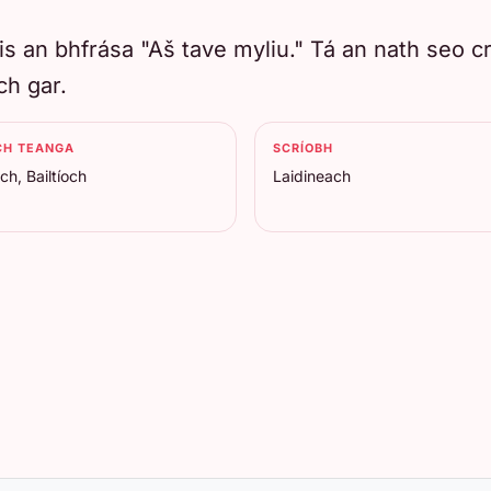
 leis an bhfrása "Aš tave myliu." Tá an nath seo
ch gar.
CH TEANGA
SCRÍOBH
ch, Bailtíoch
Laidineach