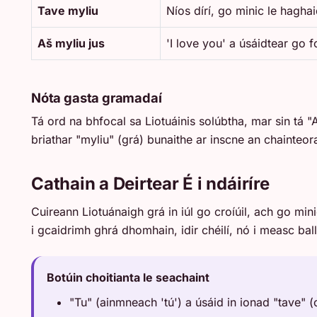
Tave myliu
Níos dírí, go minic le hagh
Aš myliu jus
'I love you' a úsáidtear go f
Nóta gasta gramadaí
Tá ord na bhfocal sa Liotuáinis solúbtha, mar sin tá "
briathar "myliu" (grá) bunaithe ar inscne an chainteora
Cathain a Deirtear É i ndáiríre
Cuireann Liotuánaigh grá in iúl go croíúil, ach go min
i gcaidrimh ghrá dhomhain, idir chéilí, nó i measc bal
Botúin choitianta le seachaint
"Tu" (ainmneach 'tú') a úsáid in ionad "tave" (c