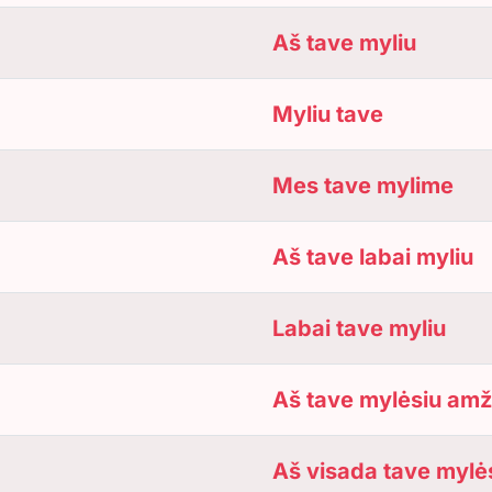
Aš tave myliu
Myliu tave
Mes tave mylime
Aš tave labai myliu
Labai tave myliu
Aš tave mylėsiu amž
Aš visada tave mylė