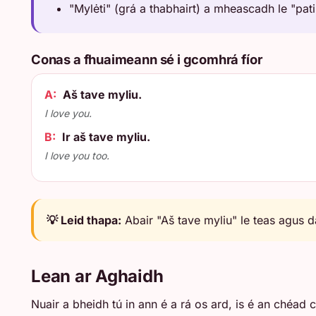
"Mylėti" (grá a thabhairt) a mheascadh le "pati
Conas a fhuaimeann sé i gcomhrá fíor
A:
Aš tave myliu.
I love you.
B:
Ir aš tave myliu.
I love you too.
💡 Leid thapa:
Abair "Aš tave myliu" le teas agus dá
Lean ar Aghaidh
Nuair a bheidh tú in ann é a rá os ard, is é an chéad c