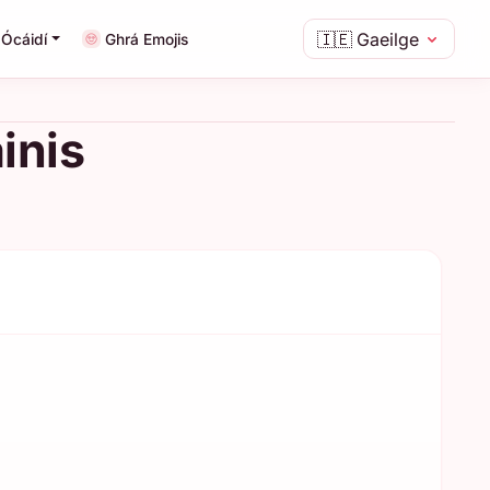
🇮🇪
Gaeilge
Ócáidí
Ghrá Emojis
inis