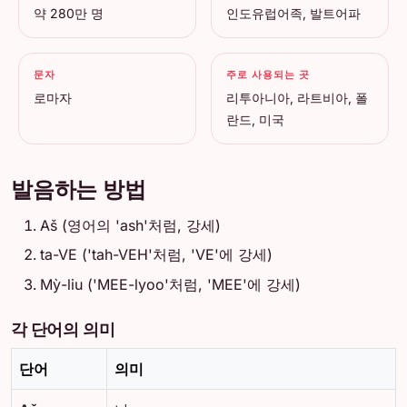
약 280만 명
인도유럽어족, 발트어파
문자
주로 사용되는 곳
로마자
리투아니아, 라트비아, 폴
란드, 미국
발음하는 방법
Aš (영어의 'ash'처럼, 강세)
ta-VE ('tah-VEH'처럼, 'VE'에 강세)
Mỳ-liu ('MEE-lyoo'처럼, 'MEE'에 강세)
각 단어의 의미
단어
의미