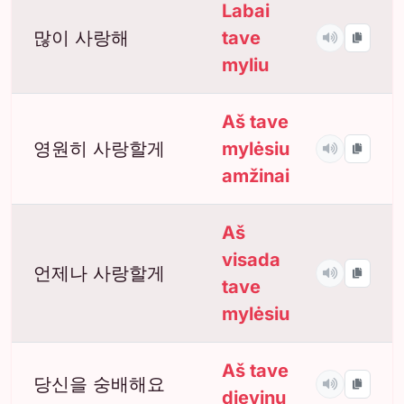
Labai
많이 사랑해
tave
myliu
Aš tave
영원히 사랑할게
mylėsiu
amžinai
Aš
visada
언제나 사랑할게
tave
mylėsiu
Aš tave
당신을 숭배해요
dievinu