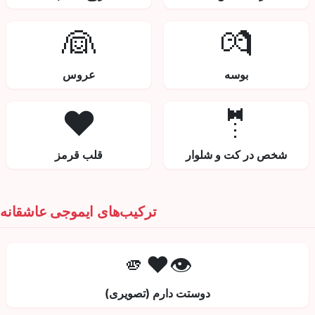
👰
💏
بوسه
عروس
❤️
🤵
شخص در کت و شلوار
قلب قرمز
ترکیب‌های ایموجی عاشقانه
👁️❤️🫵
دوستت دارم (تصویری)