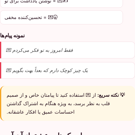
✍️💌 = نوشتن یادداشت برای تو
🤫💌 = تحسین‌کننده مخفی
نمونه پیام‌ها
فقط امروز به تو فکر می‌کردم 💌
یک چیز کوچک دارم که بعداً بهت بگویم 💌
💡 نکته سریع:
از 💌 استفاده کنید تا پیامتان خاص و از صمیم
قلب به نظر برسد، به ویژه هنگام به اشتراک گذاشتن
احساسات عمیق یا افکار عاشقانه.