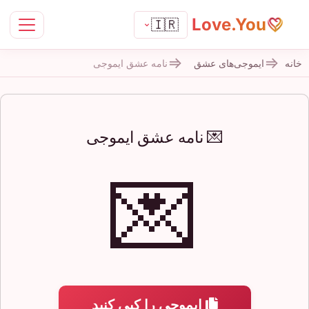
Love.You
🇮🇷
خانه
ایموجی‌های عشق
نامه عشق ایموجی
💌 نامه عشق ایموجی
💌
ایموجی را کپی کنید