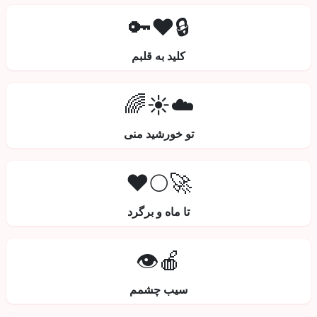
🔒❤️🔑
کلید به قلبم
☁️☀️🌈
تو خورشید منی
🚀🌕❤️
تا ماه و برگرد
🍎👁️
سیب چشمم