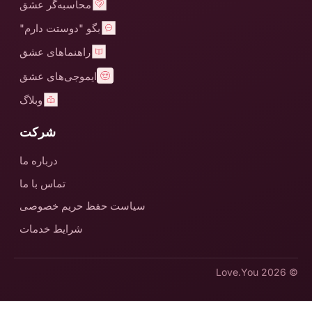
محاسبه‌گر عشق
بگو "دوستت دارم"
راهنماهای عشق
ایموجی‌های عشق
وبلاگ
شرکت
درباره ما
تماس با ما
سیاست حفظ حریم خصوصی
شرایط خدمات
Love.You
© 2026