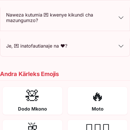
Naweza kutumia 💌 kwenye kikundi cha
mazungumzo?
Je, 💌 inatofautianaje na ❤️?
Andra Kärleks Emojis
🧸
🔥
Dodo Mkono
Moto
🥂
👩‍❤️‍👨