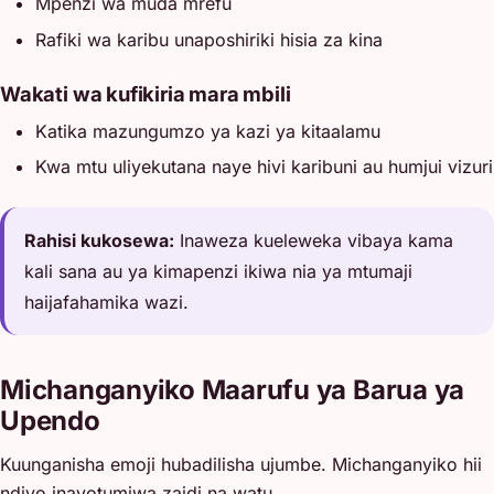
Mpenzi wa muda mrefu
Rafiki wa karibu unaposhiriki hisia za kina
Wakati wa kufikiria mara mbili
Katika mazungumzo ya kazi ya kitaalamu
Kwa mtu uliyekutana naye hivi karibuni au humjui vizuri
Rahisi kukosewa:
Inaweza kueleweka vibaya kama
kali sana au ya kimapenzi ikiwa nia ya mtumaji
haijafahamika wazi.
Michanganyiko Maarufu ya Barua ya
Upendo
Kuunganisha emoji hubadilisha ujumbe. Michanganyiko hii
ndiyo inayotumiwa zaidi na watu.