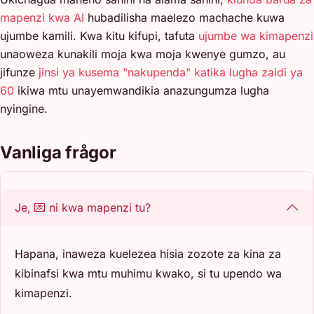
mapenzi kwa AI
hubadilisha maelezo machache kuwa
ujumbe kamili. Kwa kitu kifupi, tafuta
ujumbe wa kimapenzi
unaoweza kunakili moja kwa moja kwenye gumzo, au
jifunze
jinsi ya kusema "nakupenda" katika lugha zaidi ya
60
ikiwa mtu unayemwandikia anazungumza lugha
nyingine.
Vanliga frågor
Je, 💌 ni kwa mapenzi tu?
Hapana, inaweza kuelezea hisia zozote za kina za
kibinafsi kwa mtu muhimu kwako, si tu upendo wa
kimapenzi.