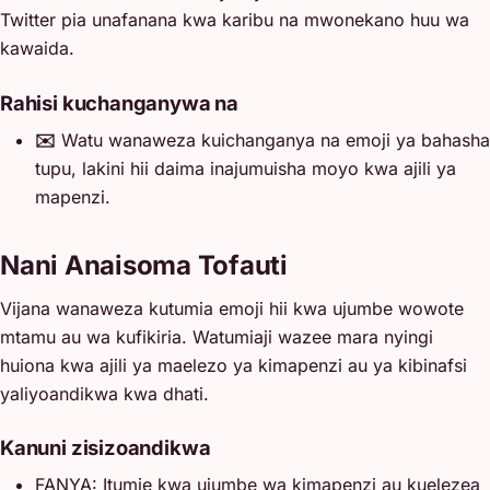
Twitter pia unafanana kwa karibu na mwonekano huu wa
kawaida.
Rahisi kuchanganywa na
✉️
Watu wanaweza kuichanganya na emoji ya bahasha
tupu, lakini hii daima inajumuisha moyo kwa ajili ya
mapenzi.
Nani Anaisoma Tofauti
Vijana wanaweza kutumia emoji hii kwa ujumbe wowote
mtamu au wa kufikiria. Watumiaji wazee mara nyingi
huiona kwa ajili ya maelezo ya kimapenzi au ya kibinafsi
yaliyoandikwa kwa dhati.
Kanuni zisizoandikwa
FANYA: Itumie kwa ujumbe wa kimapenzi au kuelezea