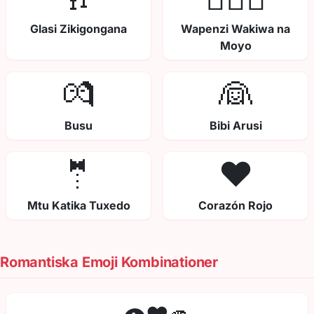
Glasi Zikigongana
Wapenzi Wakiwa na
Moyo
💏
👰
Busu
Bibi Arusi
🤵
❤️
Mtu Katika Tuxedo
Corazón Rojo
Romantiska Emoji Kombinationer