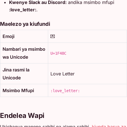
Kwenye Slack au Discord:
andika msimbo mfupi
:love_letter:
.
Maelezo ya kiufundi
Emoji
💌
Nambari ya msimbo
U+1F48C
wa Unicode
Jina rasmi la
Love Letter
Unicode
Msimbo Mfupi
:love_letter:
Endelea Wapi
Ukichagua maneno sahihi na alama sahihi,
kiunda barua za