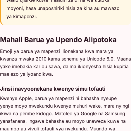
wako ujisikie kuwa maalum zaidi na wa kutoka
moyoni, hasa unaposhiriki hisia za kina au mawazo
ya kimapenzi.
Mahali Barua ya Upendo Alipotoka
Emoji ya barua ya mapenzi ilionekana kwa mara ya
kwanza mwaka 2010 kama sehemu ya Unicode 6.0. Maana
yake imebakia karibu sawa, daima ikionyesha hisia kupitia
maelezo yaliyoandikwa.
Jinsi inavyoonekana kwenye simu tofauti
Kwenye Apple, barua ya mapenzi ni bahasha nyeupe
yenye moyo mwekundu kwenye muhuri wake, mara nyingi
ikiwa na pembe kidogo. Matoleo ya Google na Samsung
yanafanana, ingawa bahasha au moyo unaweza kuwa na
maumbo au vivuli tofauti vya nyekundu. Muundo wa