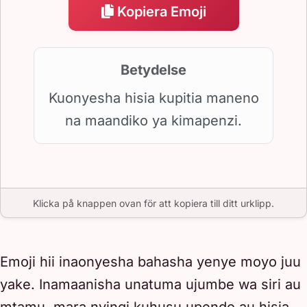
Kopiera Emoji
Betydelse
Kuonyesha hisia kupitia maneno
na maandiko ya kimapenzi.
Klicka på knappen ovan för att kopiera till ditt urklipp.
Emoji hii inaonyesha bahasha yenye moyo juu
yake. Inamaanisha unatuma ujumbe wa siri au
mtamu, mara nyingi kuhusu upendo au hisia