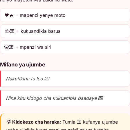
❤️🔥 = mapenzi yenye moto
✍️💌 = kukuandikia barua
🤫💌 = mpenzi wa siri
Mifano ya ujumbe
Nakufikiria tu leo 💌
Nina kitu kidogo cha kukuambia baadaye 💌
💡 Kidokezo cha haraka:
Tumia 💌 kufanya ujumbe