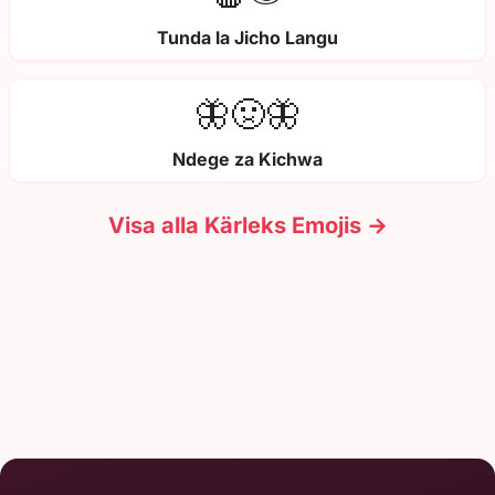
Tunda la Jicho Langu
🦋🤢🦋
Ndege za Kichwa
Visa alla Kärleks Emojis →