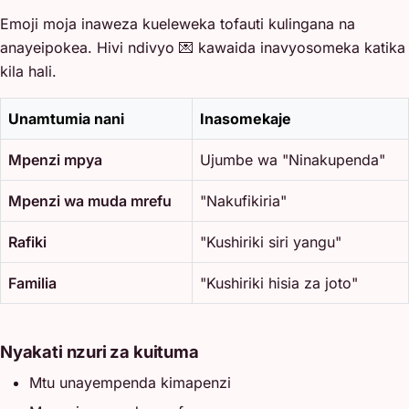
Emoji moja inaweza kueleweka tofauti kulingana na
anayeipokea. Hivi ndivyo 💌 kawaida inavyosomeka katika
kila hali.
Unamtumia nani
Inasomekaje
Mpenzi mpya
Ujumbe wa "Ninakupenda"
Mpenzi wa muda mrefu
"Nakufikiria"
Rafiki
"Kushiriki siri yangu"
Familia
"Kushiriki hisia za joto"
Nyakati nzuri za kuituma
Mtu unayempenda kimapenzi