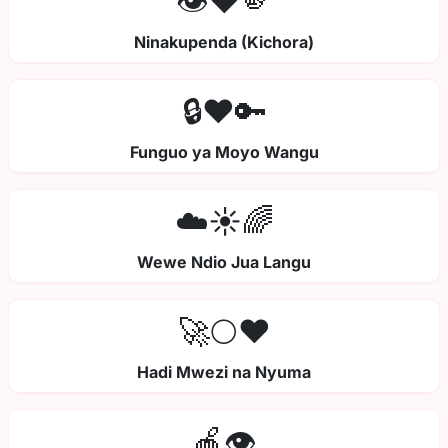
👁️❤️🫵
Ninakupenda (Kichora)
🔒❤️🔑
Funguo ya Moyo Wangu
☁️☀️🌈
Wewe Ndio Jua Langu
🚀🌕❤️
Hadi Mwezi na Nyuma
🍎👁️