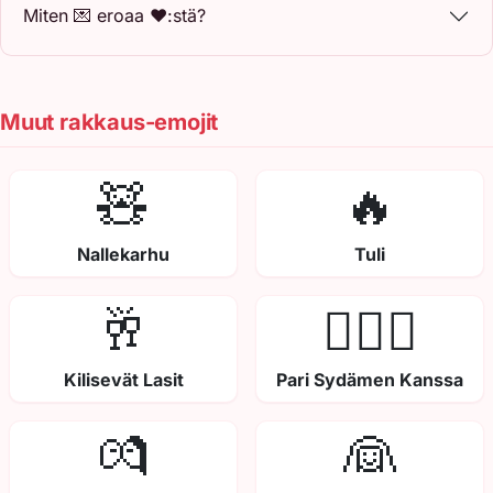
Miten 💌 eroaa ❤️:stä?
Muut rakkaus-emojit
🧸
🔥
Nallekarhu
Tuli
🥂
👩‍❤️‍👨
Kilisevät Lasit
Pari Sydämen Kanssa
💏
👰