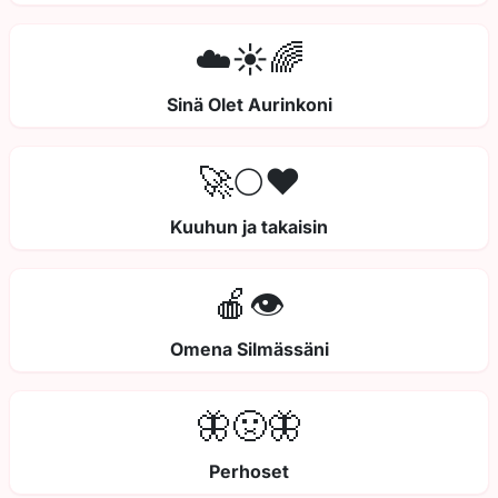
☁️☀️🌈
Sinä Olet Aurinkoni
🚀🌕❤️
Kuuhun ja takaisin
🍎👁️
Omena Silmässäni
🦋🤢🦋
Perhoset