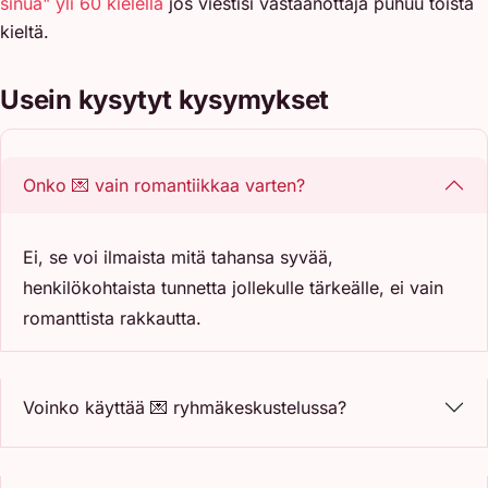
sinua" yli 60 kielellä
jos viestisi vastaanottaja puhuu toista
kieltä.
Usein kysytyt kysymykset
Onko 💌 vain romantiikkaa varten?
Ei, se voi ilmaista mitä tahansa syvää,
henkilökohtaista tunnetta jollekulle tärkeälle, ei vain
romanttista rakkautta.
Voinko käyttää 💌 ryhmäkeskustelussa?