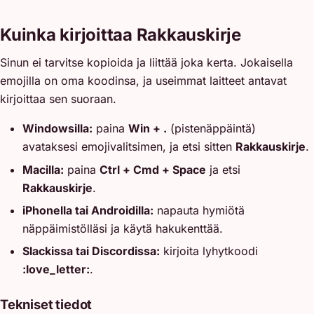
Kuinka kirjoittaa Rakkauskirje
Sinun ei tarvitse kopioida ja liittää joka kerta. Jokaisella
emojilla on oma koodinsa, ja useimmat laitteet antavat
kirjoittaa sen suoraan.
Windowsilla:
paina
Win + .
(pistenäppäintä)
avataksesi emojivalitsimen, ja etsi sitten
Rakkauskirje
.
Macilla:
paina
Ctrl + Cmd + Space
ja etsi
Rakkauskirje
.
iPhonella tai Androidilla:
napauta hymiötä
näppäimistölläsi ja käytä hakukenttää.
Slackissa tai Discordissa:
kirjoita lyhytkoodi
:love_letter:
.
Tekniset tiedot