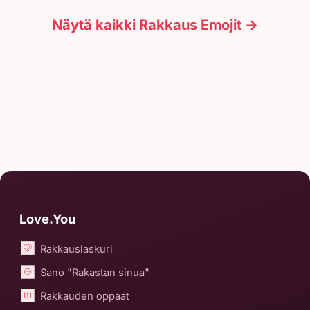
Näytä kaikki Rakkaus Emojit →
Love.You
Rakkauslaskuri
Sano "Rakastan sinua"
Rakkauden oppaat