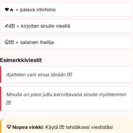
❤️🔥 = palava intohimo
✍️💌 = kirjoitan sinulle viestiä
🤫💌 = salainen ihailija
Esimerkkiviestit
Ajattelen vain sinua tänään 💌
Minulla on pieni juttu kerrottavana sinulle myöhemmin
💌
💡 Nopea vinkki:
Käytä 💌 tehdäksesi viestistäsi