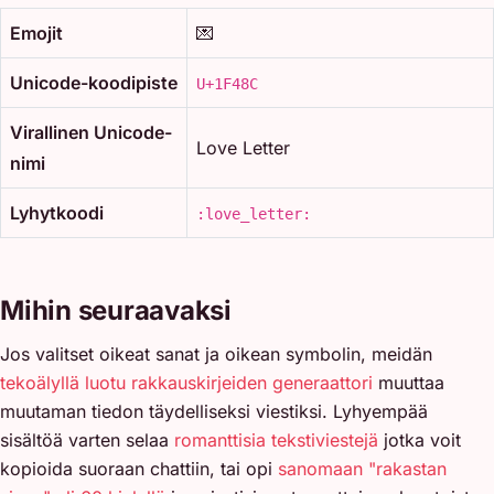
Emojit
💌
Unicode-koodipiste
U+1F48C
Virallinen Unicode-
Love Letter
nimi
Lyhytkoodi
:love_letter:
Mihin seuraavaksi
Jos valitset oikeat sanat ja oikean symbolin, meidän
tekoälyllä luotu rakkauskirjeiden generaattori
muuttaa
muutaman tiedon täydelliseksi viestiksi. Lyhyempää
sisältöä varten selaa
romanttisia tekstiviestejä
jotka voit
kopioida suoraan chattiin, tai opi
sanomaan "rakastan