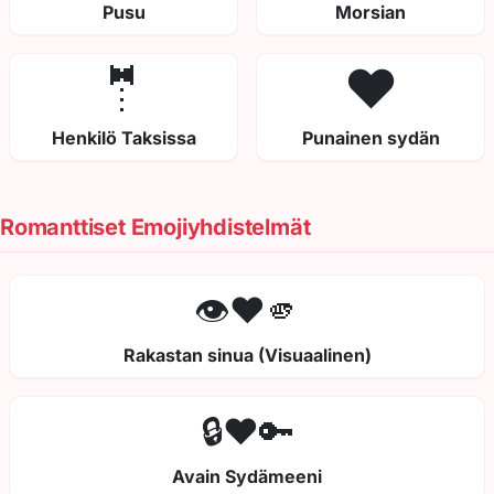
Pusu
Morsian
🤵
❤️
Henkilö Taksissa
Punainen sydän
Romanttiset Emojiyhdistelmät
👁️❤️🫵
Rakastan sinua (Visuaalinen)
🔒❤️🔑
Avain Sydämeeni