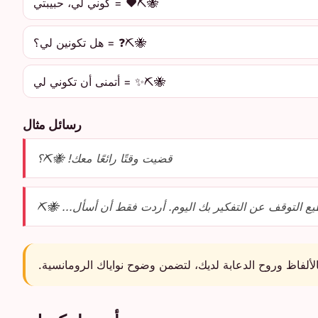
🐝⛏️❤️ = كوني لي، حبيبتي
🐝⛏️❓ = هل تكونين لي؟
🐝⛏️✨ = أتمنى أن تكوني لي
رسائل مثال
قضيت وقتًا رائعًا معك! 🐝⛏️؟
يع التوقف عن التفكير بك اليوم. أردت فقط أن أسأل... 🐝⛏️
لألفاظ وروح الدعابة لديك، لتضمن وضوح نواياك الرومانسية.