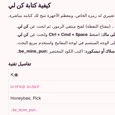
كيفية كتابة كن لي
بيري له رمزه الخاص، ومعظم الأجهزة تتيح لك كتابته مباشرة.
(مفتاح النقطة) لفتح منتقي الرموز، ثم ابحث عن
كن لي
.
ى ماك:
اضغط
Ctrl + Cmd + Space
وابحث عن
كن لي
.
الوجه المبتسم في لوحة المفاتيح واستخدم مربع البحث.
لاك أو ديسكورد:
اكتب الكود المختصر
:be_mine_pun:
.
تفاصيل تقنية
🐝⛏️
U+1F41D U+26CF
Honeybee, Pick
:be_mine_pun: