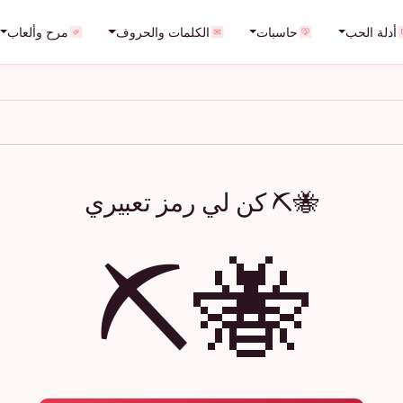
أدلة الحب
حاسبات
الكلمات والحروف
مرح وألعاب
🐝⛏️ كن لي رمز تعبيري
🐝⛏️