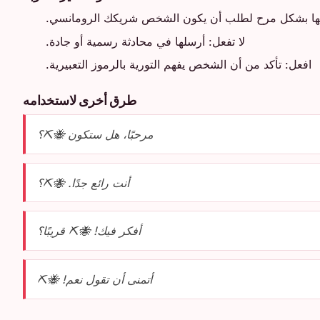
ها بشكل مرح لطلب أن يكون الشخص شريكك الرومانسي.
لا تفعل: أرسلها في محادثة رسمية أو جادة.
افعل: تأكد من أن الشخص يفهم التورية بالرموز التعبيرية.
طرق أخرى لاستخدامه
مرحبًا، هل ستكون 🐝⛏️؟
أنت رائع جدًا. 🐝⛏️؟
أفكر فيك! 🐝⛏️ قريبًا؟
أتمنى أن تقول نعم! 🐝⛏️