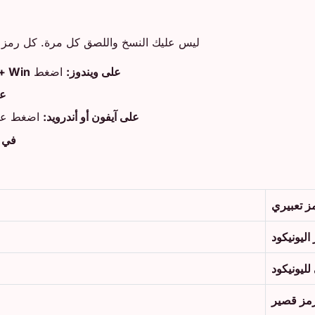
ليس عليك النسخ واللصق كل مرة. كل رمز تع
على ويندوز:
اضغط
Win + .
عل
على آيفون أو أندرويد:
اضغط على 
في س
ز تعبيري
اليونيكود
ليونيكود
مز قصير