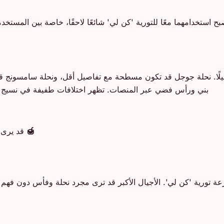
ضافة رمزي النحلة (🐝) والفأس (⛏️) في عام 2010. أصبح استخدامهما معًا للتورية 'كن لي' شائعًا ل
 تفصيلًا. نحلة جوجل قد تكون مسطحة مع تفاصيل أقل، ونحلة سامسونج 
بني ورأس فضي عبر المنصات. تظهر اختلافات طفيفة في نسيج ال
🍯
قد يرى ا
سرعة تورية 'كن لي'. الأجيال الأكبر قد ترى مجرد نحلة وفأس دون فهم