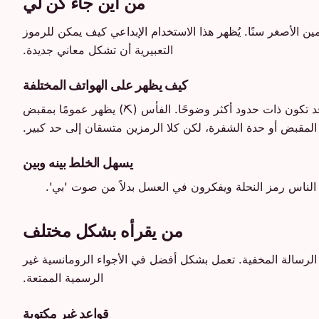
من أين جاء كن لي
احقًا، خاصة بين المستخدمين الأصغر سنًا. يُظهر هذا الاستخدام الإبداعي كيف يمكن للرموز
التعبيرية أن تشكل معاني جديدة.
كيف يظهر على الهواتف المختلفة
قد تكون ذات حدود أكثر وضوحًا. الفأس (⛏️) يظهر عمومًا بمقبض
مقبض أو حدة الشفرة، لكن كلا الرمزين متسقان إلى حد كبير.
يسهل الخلط بينه وبين
لناس رمز النحلة ويفكرون في العسل بدلاً من صوت 'بي'.
من يقرأه بشكل مختلف
 الرسالة المخفية. تعمل بشكل أفضل في الأجواء الرومانسية غير
الرسمية الممتعة.
قواعد غير مكتوبة