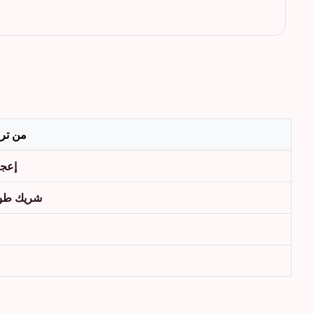
من ترس
إعجا
شريك طوي