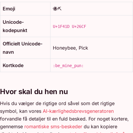
Emoji
🐝⛏️
Unicode-
U+1F41D U+26CF
kodepunkt
Officielt Unicode-
Honeybee, Pick
navn
Kortkode
:be_mine_pun:
Hvor skal du hen nu
Hvis du vælger de rigtige ord såvel som det rigtige
symbol, kan vores
AI-kærlighedsbrevsgeneratoren
forvandle få detaljer til en fuld besked. For noget kortere,
gennemse
romantiske sms-beskeder
du kan kopiere