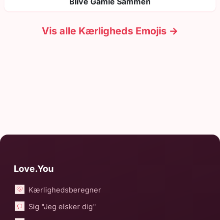
Blive Gamle Sammen
Vis alle Kærligheds Emojis →
Love.You
Kærlighedsberegner
Sig "Jeg elsker dig"