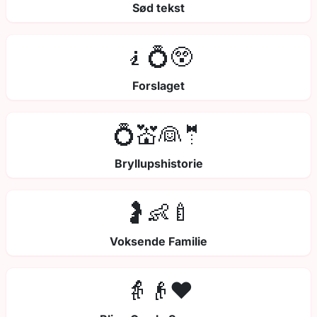
Sød tekst
🧎💍😲
Forslaget
💍💒👰🤵
Bryllupshistorie
🤰👶🍼
Voksende Familie
👵👴❤️