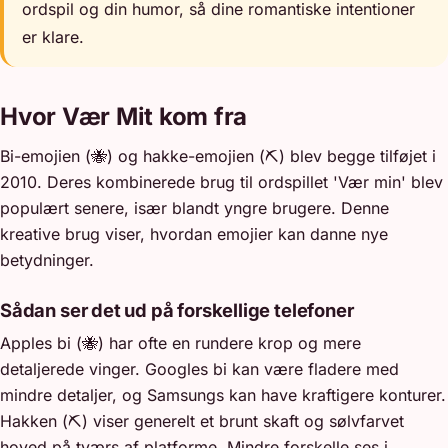
ordspil og din humor, så dine romantiske intentioner
er klare.
Hvor Vær Mit kom fra
Bi-emojien (🐝) og hakke-emojien (⛏️) blev begge tilføjet i
2010. Deres kombinerede brug til ordspillet 'Vær min' blev
populært senere, især blandt yngre brugere. Denne
kreative brug viser, hvordan emojier kan danne nye
betydninger.
Sådan ser det ud på forskellige telefoner
Apples bi (🐝) har ofte en rundere krop og mere
detaljerede vinger. Googles bi kan være fladere med
mindre detaljer, og Samsungs kan have kraftigere konturer.
Hakken (⛏️) viser generelt et brunt skaft og sølvfarvet
hoved på tværs af platforme. Mindre forskelle ses i