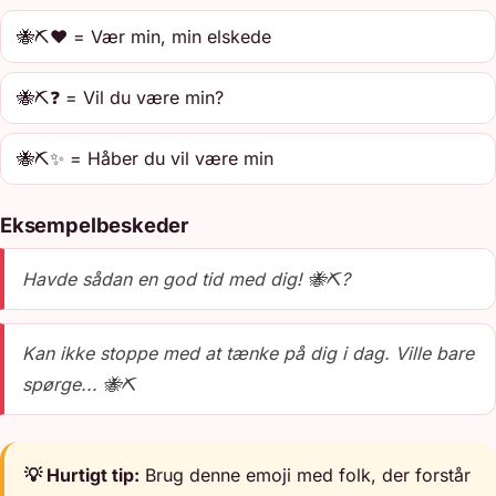
🐝⛏️❤️ = Vær min, min elskede
🐝⛏️❓ = Vil du være min?
🐝⛏️✨ = Håber du vil være min
Eksempelbeskeder
Havde sådan en god tid med dig! 🐝⛏️?
Kan ikke stoppe med at tænke på dig i dag. Ville bare
spørge... 🐝⛏️
💡 Hurtigt tip:
Brug denne emoji med folk, der forstår