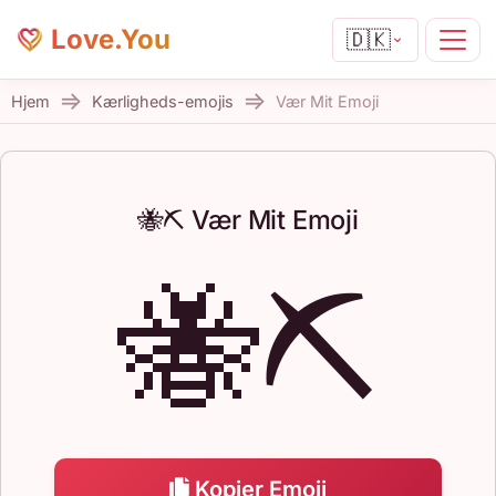
Love.You
🇩🇰
Hjem
Kærligheds-emojis
Vær Mit Emoji
🐝⛏️ Vær Mit Emoji
🐝⛏️
Kopier Emoji