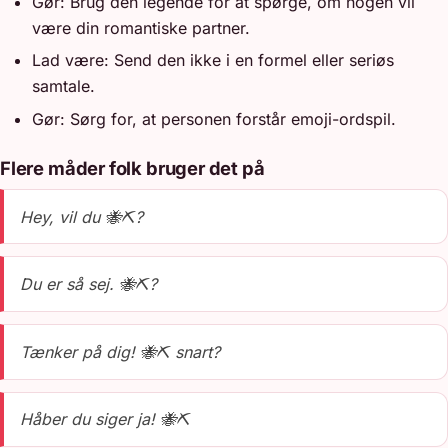
Gør: Brug den legende for at spørge, om nogen vil
være din romantiske partner.
Lad være: Send den ikke i en formel eller seriøs
samtale.
Gør: Sørg for, at personen forstår emoji-ordspil.
Flere måder folk bruger det på
Hey, vil du 🐝⛏️?
Du er så sej. 🐝⛏️?
Tænker på dig! 🐝⛏️ snart?
Håber du siger ja! 🐝⛏️