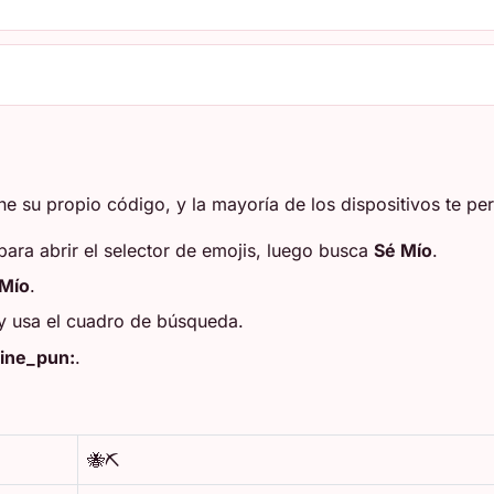
e su propio código, y la mayoría de los dispositivos te per
para abrir el selector de emojis, luego busca
Sé Mío
.
 Mío
.
 y usa el cuadro de búsqueda.
ine_pun:
.
🐝⛏️