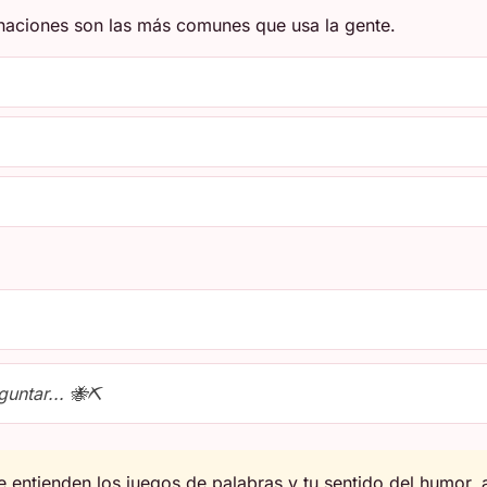
naciones son las más comunes que usa la gente.
untar... 🐝⛏️
 entienden los juegos de palabras y tu sentido del humor, 