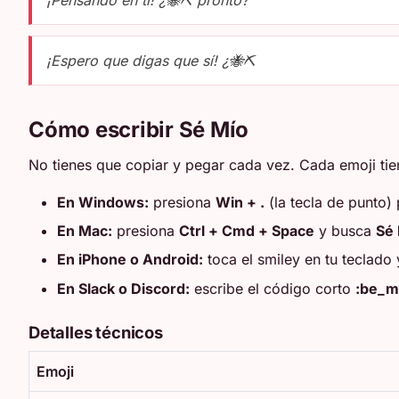
¡Pensando en ti! ¿🐝⛏️ pronto?
¡Espero que digas que sí! ¿🐝⛏️
Cómo escribir Sé Mío
No tienes que copiar y pegar cada vez. Cada emoji tien
En Windows:
presiona
Win + .
(la tecla de punto) 
En Mac:
presiona
Ctrl + Cmd + Space
y busca
Sé
En iPhone o Android:
toca el smiley en tu teclado
En Slack o Discord:
escribe el código corto
:be_m
Detalles técnicos
Emoji