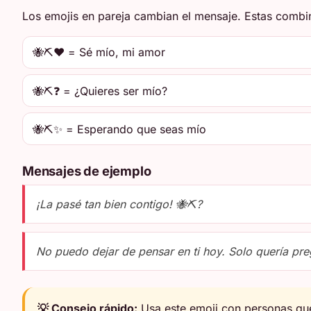
Los emojis en pareja cambian el mensaje. Estas combi
🐝⛏️❤️ = Sé mío, mi amor
🐝⛏️❓ = ¿Quieres ser mío?
🐝⛏️✨ = Esperando que seas mío
Mensajes de ejemplo
¡La pasé tan bien contigo! 🐝⛏️?
No puedo dejar de pensar en ti hoy. Solo quería preg
💡 Consejo rápido:
Usa este emoji con personas que