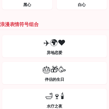
黑心
白心
浪漫表情符号组合
✈️🌍❤️
异地恋爱
🎂🎁🥳
伴侣的生日
🛁🍷🕯️
水疗之夜