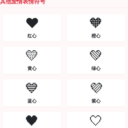
其他爱情表情符号
❤️
🧡
红心
橙心
💛
💚
黄心
绿心
💙
💜
蓝心
紫心
🖤
🤍