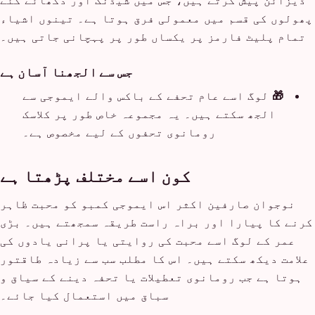
ڈیزائن پیش کرتے ہیں، جس میں شیڈنگ اور دکھائے گئے
پھولوں کی قسم میں معمولی فرق ہوتا ہے۔ تینوں اشیاء
تمام پلیٹ فارمز پر یکساں طور پر پہچانی جاتی ہیں۔
جس سے الجھنا آسان ہے
🎁
لوگ اسے عام تحفے کے باکس والے ایموجی سے
الجھ سکتے ہیں۔ یہ مجموعہ خاص طور پر کلاسک
رومانوی تحفوں کے لیے مخصوص ہے۔
کون اسے مختلف پڑھتا ہے
نوجوان صارفین اکثر اس ایموجی کمبو کو محبت ظاہر
کرنے کا پیارا اور براہ راست طریقہ سمجھتے ہیں۔ بڑی
عمر کے لوگ اسے محبت کی روایتی یا پرانی یادوں کی
علامت دیکھ سکتے ہیں۔ اس کا مطلب سب سے زیادہ طاقتور
ہوتا ہے جب رومانوی تعطیلات یا تحفہ دینے کے سیاق و
سباق میں استعمال کیا جائے۔