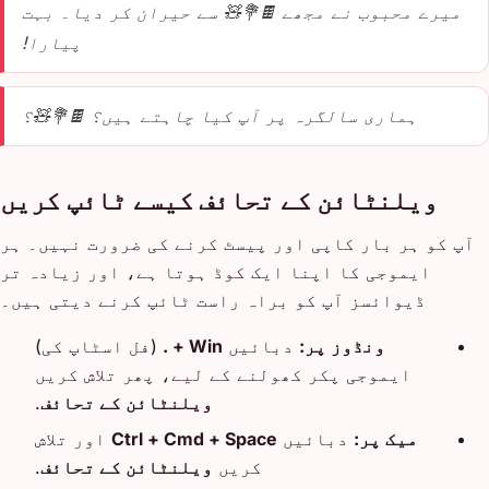
میرے محبوب نے مجھے 🍫💐🧸 سے حیران کر دیا۔ بہت
پیارا!
ہماری سالگرہ پر آپ کیا چاہتے ہیں؟ 🍫💐🧸؟
ویلنٹائن کے تحائف کیسے ٹائپ کریں
آپ کو ہر بار کاپی اور پیسٹ کرنے کی ضرورت نہیں۔ ہر
ایموجی کا اپنا ایک کوڈ ہوتا ہے، اور زیادہ تر
ڈیوائسز آپ کو براہ راست ٹائپ کرنے دیتی ہیں۔
ونڈوز پر:
دبائیں
Win + .
(فل اسٹاپ کی)
ایموجی پکر کھولنے کے لیے، پھر تلاش کریں
ویلنٹائن کے تحائف
.
میک پر:
دبائیں
Ctrl + Cmd + Space
اور تلاش
کریں
ویلنٹائن کے تحائف
.