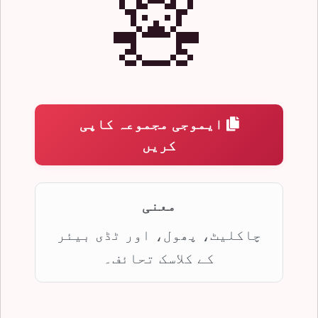
🧸
ایموجی مجموعہ کاپی
کریں
معنی
چاکلیٹ، پھول، اور ٹڈی بیئر
کے کلاسک تحائف۔