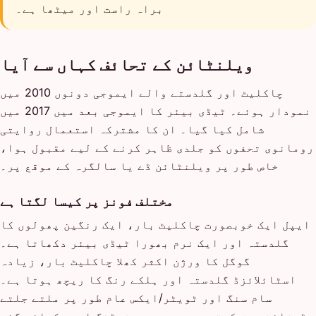
براہ راست اور میٹھا ہے۔
ویلنٹائن کے تحائف کہاں سے آیا
چاکلیٹ اور گلدستے والے ایموجی دونوں 2010 میں
نمودار ہوئے۔ ٹیڈی بیئر کا ایموجی بعد میں 2017 میں
شامل کیا گیا۔ ان کا مشترکہ استعمال روایتی
رومانوی تحفوں کو جلدی ظاہر کرنے کے لیے مقبول ہوا،
خاص طور پر ویلنٹائن ڈے یا سالگرہ کے موقع پر۔
مختلف فونز پر کیسا لگتا ہے
ایپل ایک خوبصورت چاکلیٹ بار، ایک رنگین پھولوں کا
گلدستہ اور ایک نرم بھورا ٹیڈی بیئر دکھاتا ہے۔
گوگل کا ورژن اکثر کھلا چاکلیٹ بار، زیادہ
اسٹائلائزڈ گلدستہ اور ہلکے رنگ کا ریچھ ہوتا ہے۔
سام سنگ اور ٹویٹر/ایکس عام طور پر ملتے جلتے