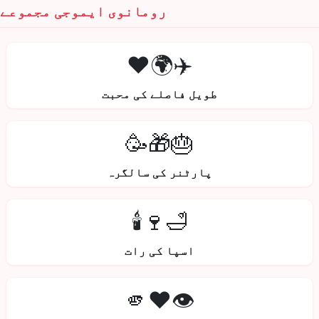
رومانوی ایموجی مجموعے
✈️🌍❤️
طویل فاصلے کی محبت
🎂🎁🥳
پارٹنر کی سالگرہ
🛁🍷🕯️
اسپا کی رات
👁️❤️🫵