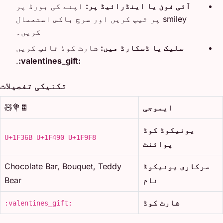
آئی فون یا اینڈرائیڈ پر:
اپنے کی بورڈ پر
smiley پر ٹیپ کریں اور سرچ باکس استعمال
کریں۔
سلیک یا ڈسکارڈ میں:
شارٹ کوڈ ٹائپ کریں
.
:valentines_gift:
تکنیکی تفصیلات
ایموجی
🍫💐🧸
یونیکوڈ کوڈ
U+1F36B U+1F490 U+1F9F8
پوائنٹ
سرکاری یونیکوڈ
Chocolate Bar, Bouquet, Teddy
نام
Bear
شارٹ کوڈ
:valentines_gift: