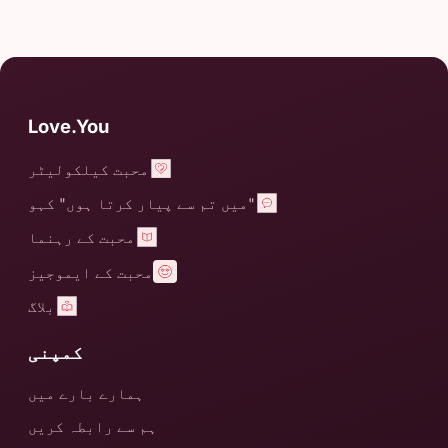
Love.You
محبت کیلکولیٹر
"میں تم سے پیار کرتا ہوں" کہو
محبت کے رہنما
محبت کے ایموجیز
بلاگ
کمپنی
ہمارے بارے میں
ہم سے رابطہ کریں