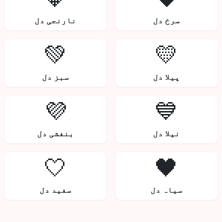
سرخ دل
نارنجی دل
💚
💛
پیلا دل
سبز دل
💜
💙
نیلا دل
بنفشی دل
🤍
🖤
سیاہ دل
سفید دل