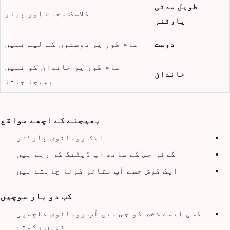
طویل مدتی
کلاسک محبت اور پیار
پارٹنر
دوست
عام طور پر دوستوں کے لیے نہیں
عام طور پر خاندان کو نہیں
خاندان
بھیجا جاتا
بھیجنے کے اچھے مواقع
ایک رومانوی پارٹنر
کوئی جس کے ساتھ آپ ڈیٹنگ کر رہے ہیں
ایک کرش جسے آپ متاثر کرنا چاہتے ہیں
کب دو بار سوچیں
کسی ایسے شخص کو جس میں آپ رومانوی دلچسپی
نہیں رکھتے