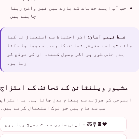
جب آپ اپنے جذبات کے بارے میں غیر واضح رہنا
چاہتے ہیں
غلط فہمی آسان:
اگر احتیاط سے استعمال نہ کیا
جائے تو اسے حقیقی تحائف کا وعدہ سمجھا جا سکتا
ہے، خاص طور پر اگر وصول کنندہ ان کی توقع کر
رہا ہو۔
مشہور ویلنٹائن کے تحائف کے امتزاج
ایموجی کو جوڑنے سے پیغام بدل جاتا ہے۔ یہ امتزاج
سب سے عام ہیں جو لوگ استعمال کرتے ہیں۔
❤️🍫💐🧸 = اپنی ساری محبت بھیج رہا ہوں