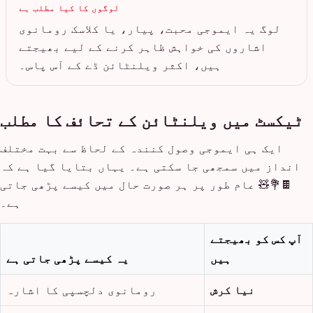
لوگوں کا کیا مطلب ہے
لوگ یہ ایموجی محبت، پیار، یا کلاسک رومانوی
اشاروں کی خواہش ظاہر کرنے کے لیے بھیجتے
ہیں، اکثر ویلنٹائن ڈے کے آس پاس۔
ٹیکسٹ میں ویلنٹائن کے تحائف کا مطلب
ایک ہی ایموجی وصول کنندہ کے لحاظ سے بہت مختلف
انداز میں سمجھی جا سکتی ہے۔ یہاں بتایا گیا ہے کہ
🍫💐🧸 عام طور پر ہر صورت حال میں کیسے پڑھی جاتی
ہے۔
آپ کس کو بھیجتے
ہیں
یہ کیسے پڑھی جاتی ہے
نیا کرش
رومانوی دلچسپی کا اشارہ