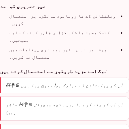
غیر تحریری قواعد
ویلنٹائن ڈے یا رومانوی سالگرہ پر استعمال
کریں۔
کلاسک محبت یا شکر گزاری ظاہر کرنے کے لیے
بھیجیں۔
پیشہ ورانہ یا غیر رومانوی پیغامات میں
استعمال نہ کریں۔
لوگ اسے مزید طریقوں سے استعمال کرتے ہیں
آپ کو ویلنٹائن ڈے مبارک ہو! بھیج رہا ہوں 🍫💐🧸
آج آپ کو یاد کر رہا ہوں۔ کچھ ورچوئل 🍫💐🧸 حاضر
ہیں!