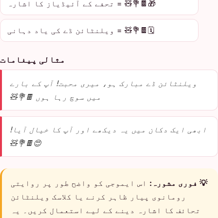
🎁🍫💐🧸 = تحفے کے آئیڈیاز کا اشارہ
🗓️🍫💐🧸 = ویلنٹائن ڈے کی یاد دہانی
مثالی پیغامات
ویلنٹائن ڈے مبارک ہو، میری محبت! آپ کے بارے
میں سوچ رہا ہوں 🍫💐🧸
ابھی ایک دکان میں یہ دیکھے اور آپ کا خیال آیا!
😍🍫💐🧸
💡 فوری مشورہ:
اس ایموجی کو واضح طور پر روایتی
رومانوی پیار ظاہر کرنے یا کلاسک ویلنٹائن
تحائف کا اشارہ دینے کے لیے استعمال کریں۔ یہ