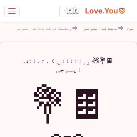
Love.You
🇵🇰
ہوم
محبت کے ایموجیز
ویلنٹائن کے تحائف ایموجی
🍫💐🧸 ویلنٹائن کے تحائف
ایموجی
🍫💐