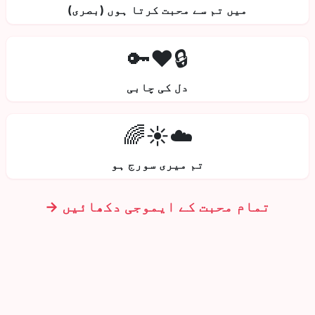
میں تم سے محبت کرتا ہوں (بصری)
🔒❤️🔑
دل کی چابی
☁️☀️🌈
تم میری سورج ہو
تمام محبت کے ایموجی دکھائیں →