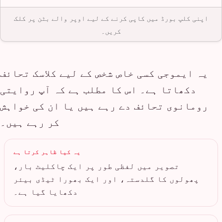
اپنی کلپ بورڈ میں کاپی کرنے کے لیے اوپر والے بٹن پر کلک
کریں۔
یہ ایموجی کسی خاص شخص کے لیے کلاسک تحائف
دکھاتا ہے۔ اس کا مطلب ہے کہ آپ روایتی
رومانوی تحائف دے رہے ہیں یا ان کی خواہش
کر رہے ہیں۔
یہ کیا ظاہر کرتا ہے
تصویر میں لفظی طور پر ایک چاکلیٹ بار،
پھولوں کا گلدستہ، اور ایک بھورا ٹیڈی بیئر
دکھایا گیا ہے۔