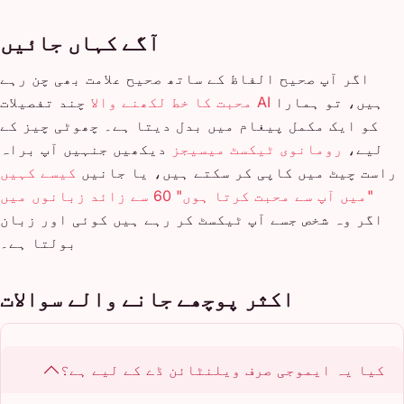
آگے کہاں جائیں
اگر آپ صحیح الفاظ کے ساتھ صحیح علامت بھی چن رہے
ہیں، تو ہمارا
AI محبت کا خط لکھنے والا
چند تفصیلات
کو ایک مکمل پیغام میں بدل دیتا ہے۔ چھوٹی چیز کے
لیے،
رومانوی ٹیکسٹ میسیجز
دیکھیں جنہیں آپ براہ
راست چیٹ میں کاپی کر سکتے ہیں، یا جانیں
کیسے کہیں
"میں آپ سے محبت کرتا ہوں" 60 سے زائد زبانوں میں
اگر وہ شخص جسے آپ ٹیکسٹ کر رہے ہیں کوئی اور زبان
بولتا ہے۔
اکثر پوچھے جانے والے سوالات
کیا یہ ایموجی صرف ویلنٹائن ڈے کے لیے ہے؟