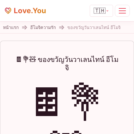
Love.You
🇹🇭
หน้าแรก
อีโมจิความรัก
ของขวัญวันวาเลนไทน์ อีโมจิ
🍫💐🧸 ของขวัญวันวาเลนไทน์ อีโม
จิ
🍫💐