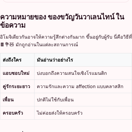
ความหมายของ ของขวัญวันวาเลนไทน์ ใน
ข้อความ
อิโมจิเดียวกันอาจให้ความรู้สึกต่างกันมาก ขึ้นอยู่กับผู้รับ นี่คือวิธีที่
🍫💐🧸 มักถูกอ่านในแต่ละสถานการณ์
ส่งถึงใคร
มันอ่านว่าอย่างไร
แอบชอบใหม่
บ่งบอกถึงความสนใจเชิงโรแมนติก
คู่รักระยะยาว
ความรักและความ affection แบบคลาสสิก
เพื่อน
ปกติไม่ใช้กับเพื่อน
ครอบครัว
ไม่ค่อยส่งให้ครอบครัว