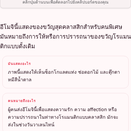
คลิกปุ่มด้านบนเพื่อคัดลอกไปยังคลิปบอร์ดของคุณ
อีโมจินี้แสดงของขวัญสุดคลาสสิกสำหรับคนพิเศษ
มันหมายถึงการให้หรือการปรารถนาของขวัญโรแมน
ติกแบบดั้งเดิม
มันแสดงอะไร
ภาพนี้แสดงให้เห็นช็อกโกแลตแท่ง ช่อดอกไม้ และตุ๊กตา
หมีสีน้ำตาล
คนหมายถึงอะไร
ผู้คนส่งอีโมจินี้เพื่อแสดงความรัก ความ affection หรือ
ความปรารถนาในท่าทางโรแมนติกแบบคลาสสิก มักจะ
ส่งในช่วงวันวาเลนไทน์