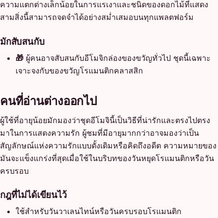
ความแตกต่างเล็กน้อยในการแรเงาและชนิดของดอกไม้ที่แสดง
สามสิ่งนี้สามารถจดจำได้อย่างสม่ำเสมอบนทุกแพลตฟอร์ม
มักสับสนกับ
🎁
ผู้คนอาจสับสนกับอีโมจิกล่องของขวัญทั่วไป ชุดนี้เฉพาะ
เจาะจงกับของขวัญโรแมนติกคลาสสิก
คนที่อ่านต่างออกไป
ผู้ใช้ที่อายุน้อยมักมองว่าชุดอีโมจินี้เป็นวิธีที่น่ารักและตรงไปตรง
มาในการแสดงความรัก ผู้ชมที่มีอายุมากกว่าอาจมองว่าเป็น
สัญลักษณ์แห่งความรักแบบดั้งเดิมหรือคิดถึงอดีต ความหมายของ
มันจะแข็งแกร่งที่สุดเมื่อใช้ในบริบทของวันหยุดโรแมนติกหรือวัน
ครบรอบ
กฎที่ไม่ได้เขียนไว้
ใช้สำหรับวันวาเลนไทน์หรือวันครบรอบโรแมนติก