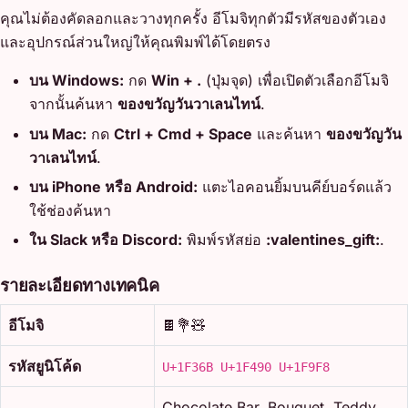
คุณไม่ต้องคัดลอกและวางทุกครั้ง อีโมจิทุกตัวมีรหัสของตัวเอง
และอุปกรณ์ส่วนใหญ่ให้คุณพิมพ์ได้โดยตรง
บน Windows:
กด
Win + .
(ปุ่มจุด) เพื่อเปิดตัวเลือกอีโมจิ
จากนั้นค้นหา
ของขวัญวันวาเลนไทน์
.
บน Mac:
กด
Ctrl + Cmd + Space
และค้นหา
ของขวัญวัน
วาเลนไทน์
.
บน iPhone หรือ Android:
แตะไอคอนยิ้มบนคีย์บอร์ดแล้ว
ใช้ช่องค้นหา
ใน Slack หรือ Discord:
พิมพ์รหัสย่อ
:valentines_gift:
.
รายละเอียดทางเทคนิค
อีโมจิ
🍫💐🧸
รหัสยูนิโค้ด
U+1F36B U+1F490 U+1F9F8
Chocolate Bar, Bouquet, Teddy