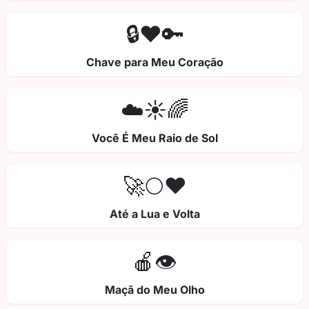
🔒❤️🔑
Chave para Meu Coração
☁️☀️🌈
Você É Meu Raio de Sol
🚀🌕❤️
Até a Lua e Volta
🍎👁️
Maçã do Meu Olho