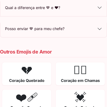
Qual a diferença entre 🤎 e ❤️?
Posso enviar 🤎 para meu chefe?
Outros Emojis de Amor
💔
❤️‍🔥
Coração Quebrado
Coração em Chamas
❤️‍🩹
💓