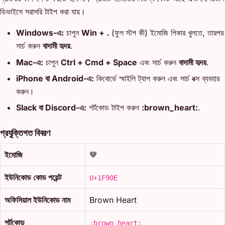
ডিভাইসে সরাসরি টাইপ করা যায়।
Windows-এ:
চাপুন
Win + .
(ফুল স্টপ কী) ইমোজি পিকার খুলতে, তারপর
সার্চ করুন
বাদামী হৃদয়
.
Mac-এ:
চাপুন
Ctrl + Cmd + Space
এবং সার্চ করুন
বাদামী হৃদয়
.
iPhone বা Android-এ:
কিবোর্ডে স্মাইলি ট্যাপ করুন এবং সার্চ বক্স ব্যবহার
করুন।
Slack বা Discord-এ:
শর্টকোড টাইপ করুন
:brown_heart:
.
প্রযুক্তিগত বিবরণ
ইমোজি
🤎
ইউনিকোড কোড পয়েন্ট
U+1F90E
অফিসিয়াল ইউনিকোড নাম
Brown Heart
শর্টকোড
:brown_heart: