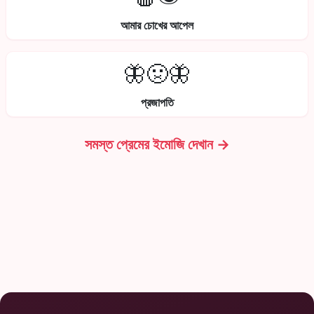
আমার চোখের আপেল
🦋🤢🦋
প্রজাপতি
সমস্ত প্রেমের ইমোজি দেখান →