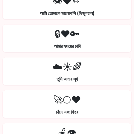
👁️❤️🫵
আমি তোমাকে ভালোবাসি (ভিজ্যুয়াল)
🔒❤️🔑
আমার হৃদয়ের চাবি
☁️☀️🌈
তুমি আমার সূর্য
🚀🌕❤️
চাঁদে এবং ফিরে
🍎👁️