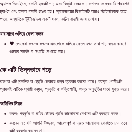
অ্যাপল ডিভাইসে, বাদামী হৃদয়টি গাঢ় এবং কিছুটা চকচকে। গুগলের সংস্করণটি প্রায়শই
চ্যাপ্টা এবং হালকা বাদামী রঙের হয়। স্যামসাংয়ের ডিজাইনটি আরও স্টাইলাইজড হতে
পারে, অন্যদিকে টুইটার/এক্স একটি সরল, কঠিন বাদামী হৃদয় দেখায়।
যার সাথে গুলিয়ে ফেলা সহজ
🖤
লোকেরা কখনও কখনও এগুলোকে গুলিয়ে ফেলে যখন তারা গাঢ় রঙের কারণে
গুরুতর সমর্থন বা সংহতি দেখাতে চায়।
কে এটি ভিন্নভাবে পড়ে
তরুণরা এটি নান্দনিক বা ট্রেন্ডি চেহারার জন্য ব্যবহার করতে পারে। বয়স্ক গোষ্ঠীগুলি
প্রায়শই এটিকে স্থায়ী বন্ধন, প্রকৃতি বা শক্তিশালী, শান্ত অনুভূতির সাথে যুক্ত করে।
অলিখিত নিয়ম
করুন: প্রকৃতি বা মাটির টোনের প্রতি ভালোবাসা দেখাতে এটি ব্যবহার করুন।
করবেন না: যদি আপনি উজ্জ্বল, আবেগপূর্ণ বা দ্রুত ভালোবাসা বোঝাতে চান তবে
এটি ব্যবহার করবেন না।