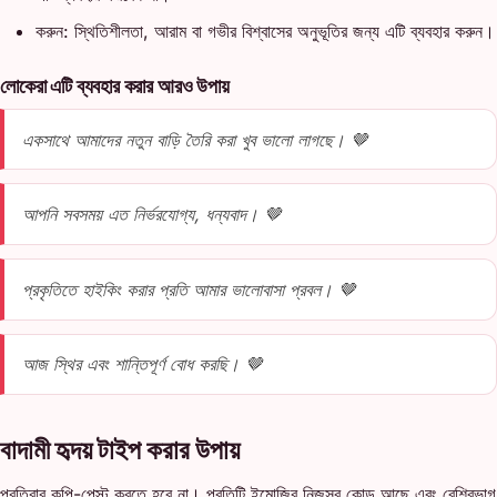
করুন: স্থিতিশীলতা, আরাম বা গভীর বিশ্বাসের অনুভূতির জন্য এটি ব্যবহার করুন।
লোকেরা এটি ব্যবহার করার আরও উপায়
একসাথে আমাদের নতুন বাড়ি তৈরি করা খুব ভালো লাগছে। 🤎
আপনি সবসময় এত নির্ভরযোগ্য, ধন্যবাদ। 🤎
প্রকৃতিতে হাইকিং করার প্রতি আমার ভালোবাসা প্রবল। 🤎
আজ স্থির এবং শান্তিপূর্ণ বোধ করছি। 🤎
বাদামী হৃদয় টাইপ করার উপায়
প্রতিবার কপি-পেস্ট করতে হবে না। প্রতিটি ইমোজির নিজস্ব কোড আছে এবং বেশিরভাগ