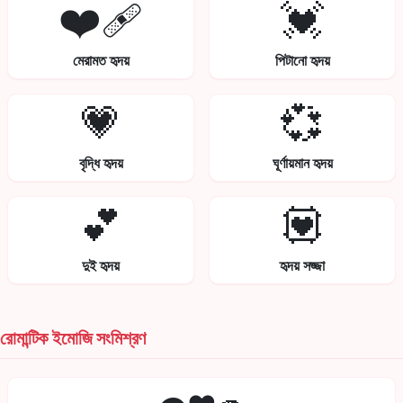
❤️‍🩹
💓
মেরামত হৃদয়
পিটানো হৃদয়
💗
💞
বৃদ্ধি হৃদয়
ঘূর্ণায়মান হৃদয়
💕
💟
দুই হৃদয়
হৃদয় সজ্জা
রোমান্টিক ইমোজি সংমিশ্রণ