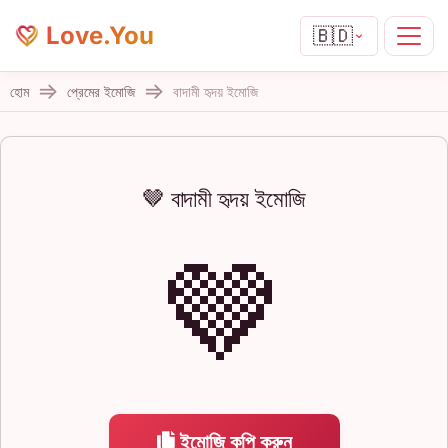
Love.You
🇧🇩
হোম
প্রেমের ইমোজি
বাদামী হৃদয় ইমোজি
🤎 বাদামী হৃদয় ইমোজি
🤎
ইমোজি কপি করুন