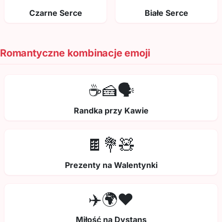
Czarne Serce
Białe Serce
Romantyczne kombinacje emoji
☕🍰🗣️
Randka przy Kawie
🍫💐🧸
Prezenty na Walentynki
✈️🌍❤️
Miłość na Dystans