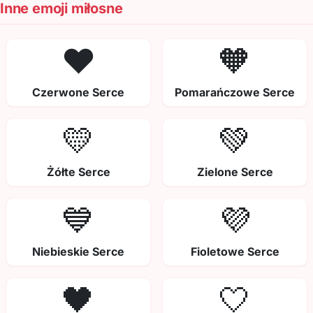
Inne emoji miłosne
❤️
🧡
Czerwone Serce
Pomarańczowe Serce
💛
💚
Żółte Serce
Zielone Serce
💙
💜
Niebieskie Serce
Fioletowe Serce
🖤
🤍