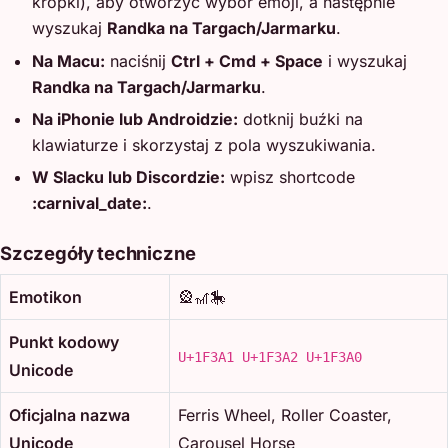
kropki), aby otworzyć wybór emoji, a następnie
wyszukaj
Randka na Targach/Jarmarku
.
Na Macu:
naciśnij
Ctrl + Cmd + Space
i wyszukaj
Randka na Targach/Jarmarku
.
Na iPhonie lub Androidzie:
dotknij buźki na
klawiaturze i skorzystaj z pola wyszukiwania.
W Slacku lub Discordzie:
wpisz shortcode
:carnival_date:
.
Szczegóły techniczne
Emotikon
🎡🎢🎠
Punkt kodowy
U+1F3A1 U+1F3A2 U+1F3A0
Unicode
Oficjalna nazwa
Ferris Wheel, Roller Coaster,
Unicode
Carousel Horse