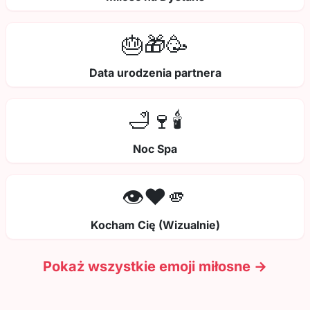
🎂🎁🥳
Data urodzenia partnera
🛁🍷🕯️
Noc Spa
👁️❤️🫵
Kocham Cię (Wizualnie)
Pokaż wszystkie emoji miłosne →