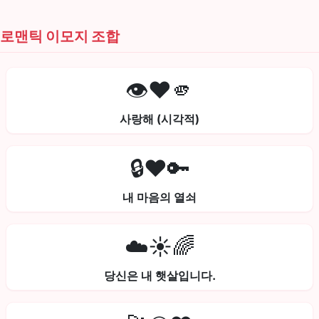
로맨틱 이모지 조합
👁️❤️🫵
사랑해 (시각적)
🔒❤️🔑
내 마음의 열쇠
☁️☀️🌈
당신은 내 햇살입니다.