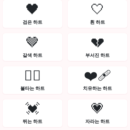
🖤
🤍
검은 하트
흰 하트
🤎
💔
갈색 하트
부서진 하트
❤️‍🔥
❤️‍🩹
불타는 하트
치유하는 하트
💓
💗
뛰는 하트
자라는 하트