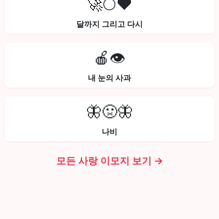
🚀🌕❤️
달까지 그리고 다시
🍎👁️
내 눈의 사과
🦋🤢🦋
나비
모든 사랑 이모지 보기 →