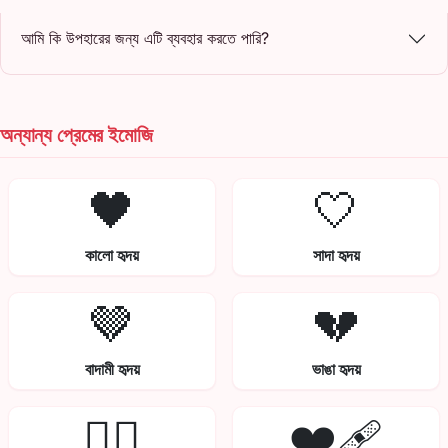
আমি কি উপহারের জন্য এটি ব্যবহার করতে পারি?
অন্যান্য প্রেমের ইমোজি
🖤
🤍
কালো হৃদয়
সাদা হৃদয়
🤎
💔
বাদামী হৃদয়
ভাঙা হৃদয়
❤️‍🔥
❤️‍🩹