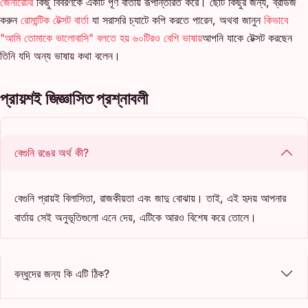
জেনারেটর
কিছু বিবরণকে একটি পূর্ণ বার্তায় রূপান্তরিত করে। ছোট কিছুর জন্য, ব্রাউজ
করুন
রোমান্টিক টেক্সট বার্তা
যা সরাসরি চ্যাটে কপি করতে পারেন, অথবা জানুন
কিভাবে
"আমি তোমাকে ভালোবাসি" বলতে হয় ৬০টিরও বেশি ভাষায়
আপনি যাকে টেক্সট করছেন
তিনি যদি অন্য ভাষায় কথা বলেন।
প্রায়শই জিজ্ঞাসিত প্রশ্নাবলী
বেগুনি রঙের অর্থ কী?
বেগুনি প্রায়ই বিলাসিতা, রাজকীয়তা এবং জাদু বোঝায়। তাই, এই হৃদয় আপনার
বার্তায় সেই অনুভূতিগুলো এনে দেয়, এটিকে আরও বিশেষ করে তোলে।
বন্ধুদের জন্য কি এটি ঠিক?