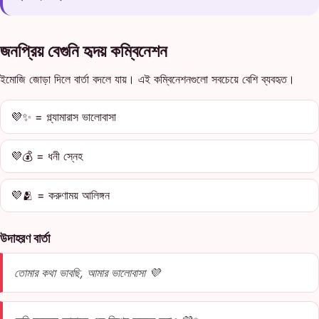
জনপ্রিয় বেগুনি হৃদয় কম্বিনেশন
ইমোজি জোড়া দিলে বার্তা বদলে যায়। এই কম্বিনেশনগুলো সবচেয়ে বেশি ব্যবহৃত।
💜✨ = গ্ল্যামারাস ভালোবাসা
💜💰 = ধনী স্নেহ
💜🫂 = করুণাময় আলিঙ্গন
উদাহরণ বার্তা
তোমার কথা ভাবছি, আমার ভালোবাসা 💜