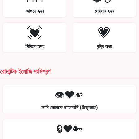
আগুনে হৃদয়
মেরামত হৃদয়
💓
💗
পিটানো হৃদয়
বৃদ্ধি হৃদয়
রোমান্টিক ইমোজি সংমিশ্রণ
👁️❤️🫵
আমি তোমাকে ভালোবাসি (ভিজ্যুয়াল)
🔒❤️🔑