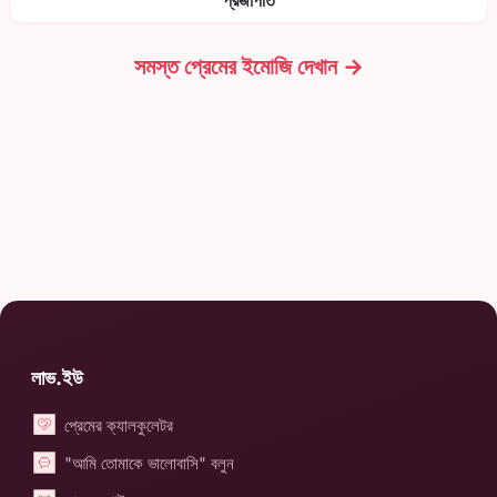
প্রজাপতি
সমস্ত প্রেমের ইমোজি দেখান →
লাভ.ইউ
প্রেমের ক্যালকুলেটর
"আমি তোমাকে ভালোবাসি" বলুন