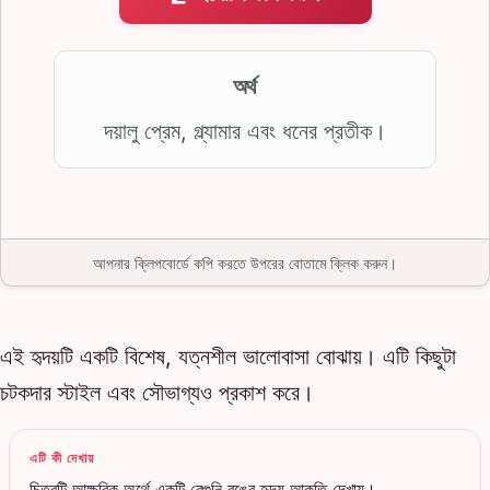
অর্থ
দয়ালু প্রেম, গ্ল্যামার এবং ধনের প্রতীক।
আপনার ক্লিপবোর্ডে কপি করতে উপরের বোতামে ক্লিক করুন।
এই হৃদয়টি একটি বিশেষ, যত্নশীল ভালোবাসা বোঝায়। এটি কিছুটা
চটকদার স্টাইল এবং সৌভাগ্যও প্রকাশ করে।
এটি কী দেখায়
চিত্রটি আক্ষরিক অর্থে একটি বেগুনি রঙের হৃদয় আকৃতি দেখায়।