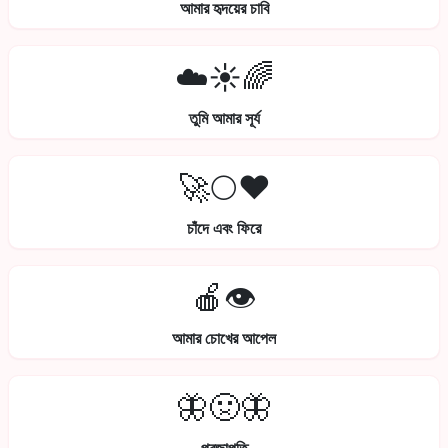
আমার হৃদয়ের চাবি
☁️☀️🌈
তুমি আমার সূর্য
🚀🌕❤️
চাঁদে এবং ফিরে
🍎👁️
আমার চোখের আপেল
🦋🤢🦋