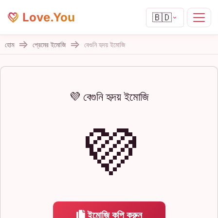
Love.You
🇧🇩
হোম
প্রেমের ইমোজি
বেগুনি হৃদয় ইমোজি
💜 বেগুনি হৃদয় ইমোজি
💜
ইমোজি কপি করুন