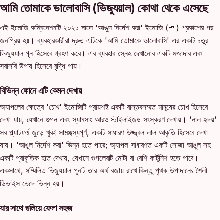
আমি তোমাকে ভালোবাসি (ভিজ্যুয়াল) কোথা থেকে এসেছে
এই ইমোজি কম্বিনেশনটি ২০২১ সালে 'আঙুল নির্দেশ করা' ইমোজি (🫵) প্রকাশের পর
জনপ্রিয় হয়। ব্যবহারকারীরা দ্রুত এটিকে 'আমি তোমাকে ভালোবাসি' এর একটি চতুর
ভিজ্যুয়াল পুন হিসেবে গ্রহণ করে। এর ব্যবহার স্নেহ দেখানোর একটি মজাদার এবং
সরাসরি উপায় হিসেবে বৃদ্ধি পায়।
বিভিন্ন ফোনে এটি কেমন দেখায়
অ্যাপলের ক্ষেত্রে 'চোখ' ইমোজিটি প্রায়শই একটি বাস্তবসম্মত মানুষের চোখ হিসেবে
দেখা যায়, যেখানে গুগল এবং স্যামসাং আরও স্টাইলাইজড সংস্করণ দেখায়। 'লাল হৃদয়'
সব প্ল্যাটফর্ম জুড়ে খুবই সামঞ্জস্যপূর্ণ, একটি সাধারণ উজ্জ্বল লাল আকৃতি হিসেবে দেখা
যায়। 'আঙুল নির্দেশ করা' ভিন্ন হতে পারে; অ্যাপল সাধারণত একটি সোজা আঙুল সহ
একটি প্রাকৃতিক হাত দেখায়, যেখানে গুগলেরটি মোটা বা বেশি কার্টুনিশ হতে পারে।
একসাথে, সম্মিলিত ভিজ্যুয়াল পুনটি তার অর্থ বজায় রাখে কিন্তু পৃথক উপাদানের শৈলী
ডিভাইস ভেদে ভিন্ন হয়।
যার সাথে গুলিয়ে ফেলা সহজ