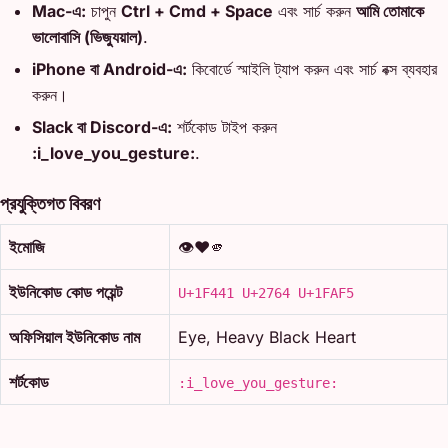
Mac-এ:
চাপুন
Ctrl + Cmd + Space
এবং সার্চ করুন
আমি তোমাকে
ভালোবাসি (ভিজ্যুয়াল)
.
iPhone বা Android-এ:
কিবোর্ডে স্মাইলি ট্যাপ করুন এবং সার্চ বক্স ব্যবহার
করুন।
Slack বা Discord-এ:
শর্টকোড টাইপ করুন
:i_love_you_gesture:
.
প্রযুক্তিগত বিবরণ
ইমোজি
👁️❤️🫵
ইউনিকোড কোড পয়েন্ট
U+1F441 U+2764 U+1FAF5
অফিসিয়াল ইউনিকোড নাম
Eye, Heavy Black Heart
শর্টকোড
:i_love_you_gesture: