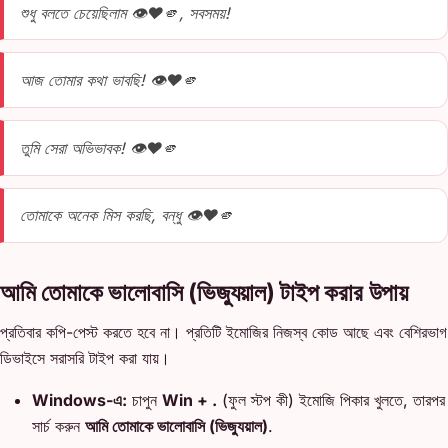
শুধু বলতে চেয়েছিলাম 👁️❤️🫵, সবসময়!
আজ তোমার কথা ভাবছি! 👁️❤️🫵
তুমি সেরা অভিভাবক! 👁️❤️🫵
তোমাকে অনেক মিস করছি, বন্ধু 👁️❤️🫵
আমি তোমাকে ভালোবাসি (ভিজ্যুয়াল) টাইপ করার উপায়
প্রতিবার কপি-পেস্ট করতে হবে না। প্রতিটি ইমোজির নিজস্ব কোড আছে এবং বেশিরভাগ
ডিভাইসে সরাসরি টাইপ করা যায়।
Windows-এ:
চাপুন
Win + .
(ফুল স্টপ কী) ইমোজি পিকার খুলতে, তারপর
সার্চ করুন
আমি তোমাকে ভালোবাসি (ভিজ্যুয়াল)
.