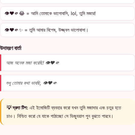
👁️❤️🫵😂 = আমি তোমাকে ভালোবাসি, lol, তুমি মজার!
👁️❤️🫵✨ = তুমি আমার বিশেষ, উজ্জ্বল ভালোবাসা।
উদাহরণ বার্তা
আজ অনেক মজা করেছি! 👁️❤️🫵
শুধু তোমার কথা ভাবছি, 👁️❤️🫵
💡 দ্রুত টিপ:
এই ইমোজিটি ব্যবহার করো যখন তুমি মজাদার এবং চতুর হতে
চাও। নিশ্চিত করো যে যাকে পাঠাচ্ছো সে ভিজ্যুয়াল পুন বুঝতে পারবে।