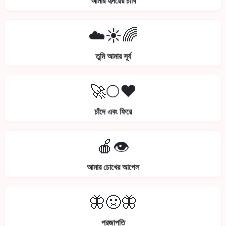
আমার হৃদয়ের চাবি
☁️☀️🌈
তুমি আমার সূর্য
🚀🌕❤️
চাঁদে এবং ফিরে
🍎👁️
আমার চোখের আপেল
🦋🤢🦋
প্রজাপতি