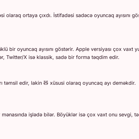
əsi olaraq ortaya çıxdı. İstifadəsi sadəcə oyuncaq ayısını gös
üklü bir oyuncaq ayısını göstərir. Apple versiyası çox vaxt
r, Twitter/X isə klassik, sadə bir forma təqdim edir.
ları təmsil edir, lakin 🧸 xüsusi olaraq oyuncaq ayı deməkdir.
 mənasında işlədə bilər. Böyüklər isə çox vaxt onu sevgi, təs