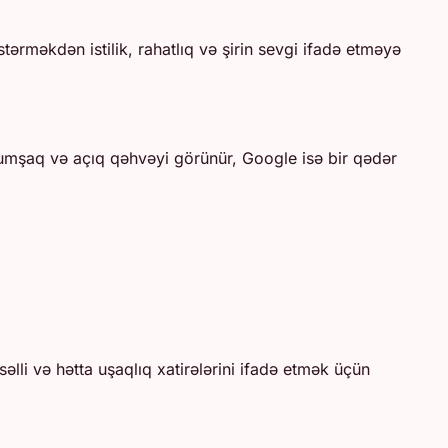
tərməkdən istilik, rahatlıq və şirin sevgi ifadə etməyə
 yumşaq və açıq qəhvəyi görünür, Google isə bir qədər
əlli və hətta uşaqlıq xatirələrini ifadə etmək üçün