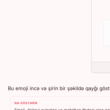
Bu emoji incə və şirin bir şəkildə qayğı göst
NƏ GÖSTƏRIR