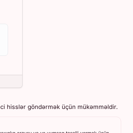
liverici hisslər göndərmək üçün mükəmməldir.