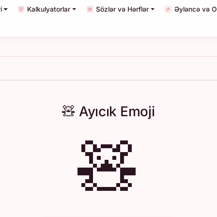
i
Kalkulyatorlar
Sözlər və Hərflər
Əyləncə və O
🧸 Ayıcık Emoji
🧸