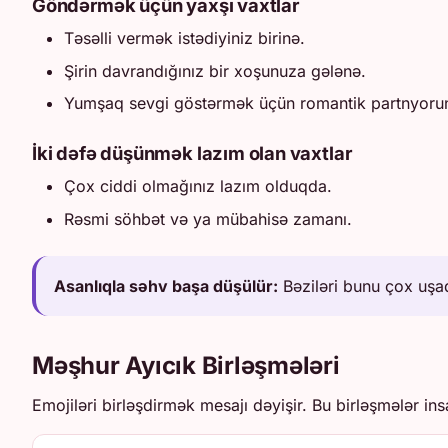
Göndərmək üçün yaxşı vaxtlar
Təsəlli vermək istədiyiniz birinə.
Şirin davrandığınız bir xoşunuza gələnə.
Yumşaq sevgi göstərmək üçün romantik partnyoru
İki dəfə düşünmək lazım olan vaxtlar
Çox ciddi olmağınız lazım olduqda.
Rəsmi söhbət və ya mübahisə zamanı.
Asanlıqla səhv başa düşülür:
Bəziləri bunu çox uşaq
Məşhur Ayıcık Birləşmələri
Emojiləri birləşdirmək mesajı dəyişir. Bu birləşmələr ins