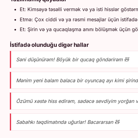
Et: Kimsəyə təsəlli vermək və ya isti hisslər göstər
Etmə: Çox ciddi və ya rəsmi mesajlar üçün istifadə
Et: Şirin və ya qucaqlaşma anını bölüşmək üçün gö
İstifadə olunduğu digər hallar
Səni düşünürəm! Böyük bir qucaq göndərirəm 🧸
Mənim yeni balam balaca bir oyuncaq ayı kimi şirind
Özümü xəstə hiss edirəm, sadəcə sevdiyim yorğan v
Sabahkı təqdimatında uğurlar! Bacararsan 🧸