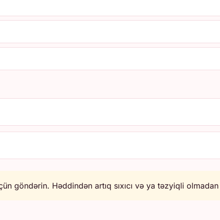
ün göndərin. Həddindən artıq sıxıcı və ya təzyiqli olmadan q