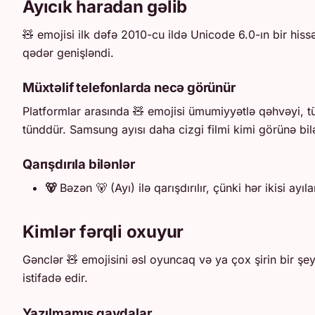
Ayıcık haradan gəlib
🧸 emojisi ilk dəfə 2010-cu ildə Unicode 6.0-ın bir hiss
qədər genişləndi.
Müxtəlif telefonlarda necə görünür
Platformlar arasında 🧸 emojisi ümumiyyətlə qəhvəyi, t
tünddür. Samsung ayısı daha cizgi filmi kimi görünə bilə
Qarışdırıla bilənlər
🐻
Bəzən 🐻 (Ayı) ilə qarışdırılır, çünki hər ikisi ayı
Kimlər fərqli oxuyur
Gənclər 🧸 emojisini əsl oyuncaq və ya çox şirin bir şey
istifadə edir.
Yazılmamış qaydalar