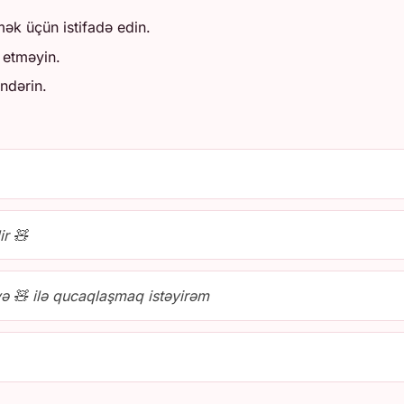
mək üçün istifadə edin.
 etməyin.
ndərin.
ir 🧸
ə 🧸 ilə qucaqlaşmaq istəyirəm