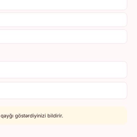
ayğı göstərdiyinizi bildirir.