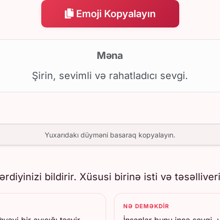
Emoji Kopyalayın
Məna
Şirin, sevimli və rahatladıcı sevgi.
Yuxarıdakı düyməni basaraq kopyalayın.
ərdiyinizi bildirir. Xüsusi birinə isti və təsəl
NƏ DEMƏKDIR