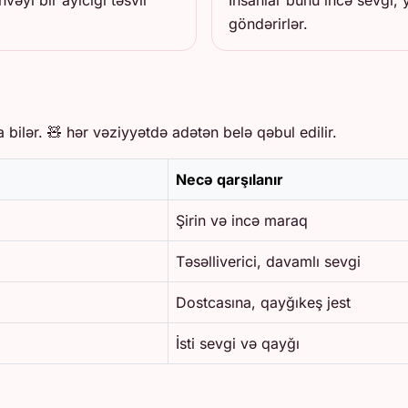
vəyi bir ayıcığı təsvir
İnsanlar bunu incə sevgi,
göndərirlər.
 bilər. 🧸 hər vəziyyətdə adətən belə qəbul edilir.
Necə qarşılanır
Şirin və incə maraq
Təsəlliverici, davamlı sevgi
Dostcasına, qayğıkeş jest
İsti sevgi və qayğı