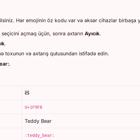
siniz. Hər emojinin öz kodu var və əksər cihazlar birbaşa 
 seçicini açmaq üçün, sonra axtarın
Ayıcık
.
ık
.
ə toxunun və axtarış qutusundan istifadə edin.
ear:
.
🧸
U+1F9F8
Teddy Bear
:teddy_bear: