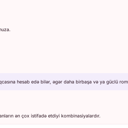
nuza.
casına hesab edə bilər, əgər daha birbaşa və ya güclü roman
anların ən çox istifadə etdiyi kombinasiyalardır.