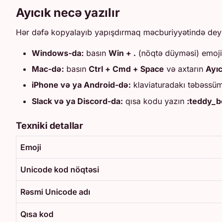
Ayıcık necə yazılır
Hər dəfə kopyalayıb yapışdırmaq məcburiyyətində deyil
Windows-da:
basın
Win + .
(nöqtə düyməsi) emoji
Mac-də:
basın
Ctrl + Cmd + Space
və axtarın
Ayıc
iPhone və ya Android-də:
klaviaturadakı təbəssüm
Slack və ya Discord-da:
qısa kodu yazın
:teddy_b
Texniki detallar
Emoji
Unicode kod nöqtəsi
Rəsmi Unicode adı
Qısa kod