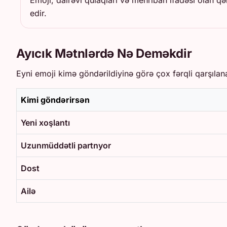
Emoji, dairəvi qulaqları və mehriban ifadəsi olan qəh
edir.
Ayıcık Mətnlərdə Nə Deməkdir
Eyni emoji kimə göndərildiyinə görə çox fərqli qarşılana
Kimi göndərirsən
Yeni xoşlantı
Uzunmüddətli partnyor
Dost
Ailə