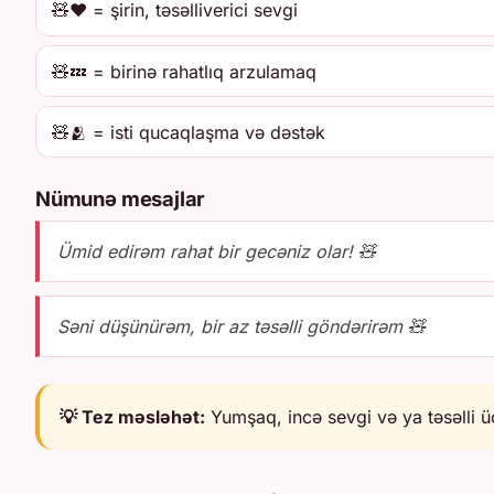
🧸❤️ = şirin, təsəlliverici sevgi
🧸💤 = birinə rahatlıq arzulamaq
🧸🫂 = isti qucaqlaşma və dəstək
Nümunə mesajlar
Ümid edirəm rahat bir gecəniz olar! 🧸
Səni düşünürəm, bir az təsəlli göndərirəm 🧸
💡 Tez məsləhət:
Yumşaq, incə sevgi və ya təsəlli üç