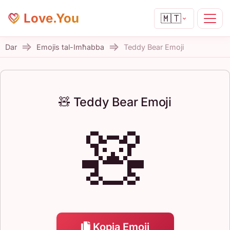
Love.You
🇲🇹
Dar
Emojis tal-Imħabba
Teddy Bear Emoji
🧸 Teddy Bear Emoji
🧸
Kopja Emoji