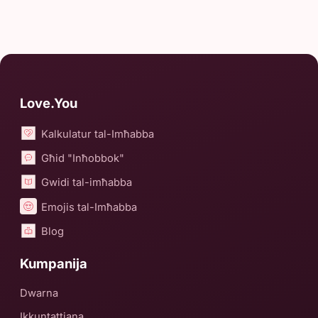
Love.You
Kalkulatur tal-Imħabba
Għid "Inħobbok"
Gwidi tal-imħabba
Emojis tal-Imħabba
Blog
Kumpanija
Dwarna
Ikkuntattjana