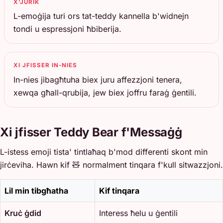
X'JURIK
L-emoġija turi ors tat-teddy kannella b'widnejn
tondi u espressjoni ħbiberija.
XI JFISSER IN-NIES
In-nies jibagħtuha biex juru affezzjoni tenera,
xewqa għall-qrubija, jew biex joffru faraġ ġentili.
Xi jfisser Teddy Bear f'Messaġġ
L-istess emoji tista' tintlaħaq b'mod differenti skont min
jirċeviha. Hawn kif 🧸 normalment tinqara f'kull sitwazzjoni.
Lil min tibgħatha
Kif tinqara
Kruċ ġdid
Interess ħelu u ġentili