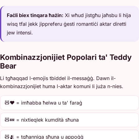
Faċli biex tinqara ħażin:
Xi wħud jistgħu jaħsbu li hija
wisq tfal jekk jippreferu ġesti romantiċi aktar diretti
jew intensi.
Kombinazzjonijiet Popolari ta' Teddy
Bear
Li tgħaqqad l-emojis tbiddel il-messaġġ. Dawn il-
kombinazzjonijiet huma l-aktar komuni li juża n-nies.
🧸❤️ = imħabba ħelwa u ta' faraġ
🧸💤 = nixtieqlek kumdità sħuna
🧸🫂 = tgħanniqa sħuna u appoġġ