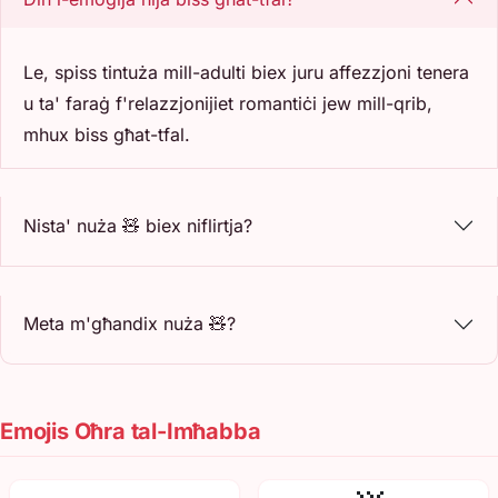
Le, spiss tintuża mill-adulti biex juru affezzjoni tenera
u ta' faraġ f'relazzjonijiet romantiċi jew mill-qrib,
mhux biss għat-tfal.
Nista' nuża 🧸 biex niflirtja?
Meta m'għandix nuża 🧸?
Emojis Oħra tal-Imħabba