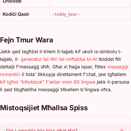
Unicode
Kodiċi Qasir
:teddy_bear:
Fejn Tmur Wara
Jekk qed tagħżel il-kliem it-tajjeb kif ukoll is-simbolu t-
tajjeb, il-
ġeneratur tal-ittri tal-imħabba bl-AI
tbiddel ftit
dettalji f'messaġġ sħiħ. Għal xi ħaġa iqsar, fittex
messaġġi
romantiċi
li tista' tikkopja direttament f'chat, jew tgħallem
kif tgħid "Inħobbok" f'aktar minn 60 lingwa
jekk il-persuna
li qed tibgħatilha messaġġi titkellem b'lingwa oħra.
Mistoqsijiet Mħallsa Spiss
Din l-emoġija hija biss għat-tfal?