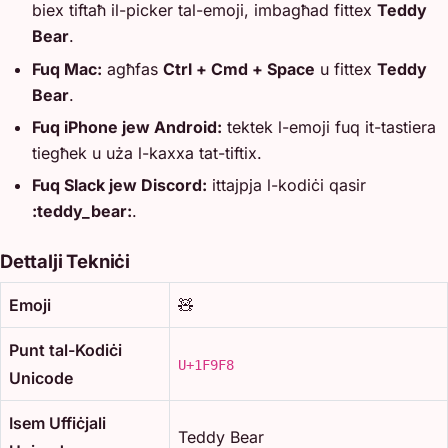
biex tiftaħ il-picker tal-emoji, imbagħad fittex
Teddy
Bear
.
Fuq Mac:
agħfas
Ctrl + Cmd + Space
u fittex
Teddy
Bear
.
Fuq iPhone jew Android:
tektek l-emoji fuq it-tastiera
tiegħek u uża l-kaxxa tat-tiftix.
Fuq Slack jew Discord:
ittajpja l-kodiċi qasir
:teddy_bear:
.
Dettalji Tekniċi
Emoji
🧸
Punt tal-Kodiċi
U+1F9F8
Unicode
Isem Uffiċjali
Teddy Bear