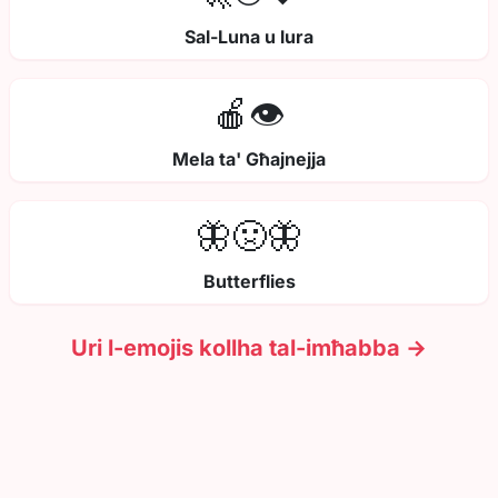
Sal-Luna u lura
🍎👁️
Mela ta' Għajnejja
🦋🤢🦋
Butterflies
Uri l-emojis kollha tal-imħabba →