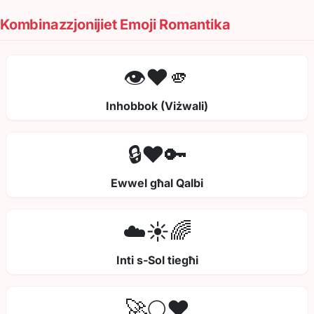
Kombinazzjonijiet Emoji Romantika
👁️❤️🫵
Inhobbok (Viżwali)
🔒❤️🔑
Ewwel għal Qalbi
☁️☀️🌈
Inti s-Sol tiegħi
🚀🌕❤️