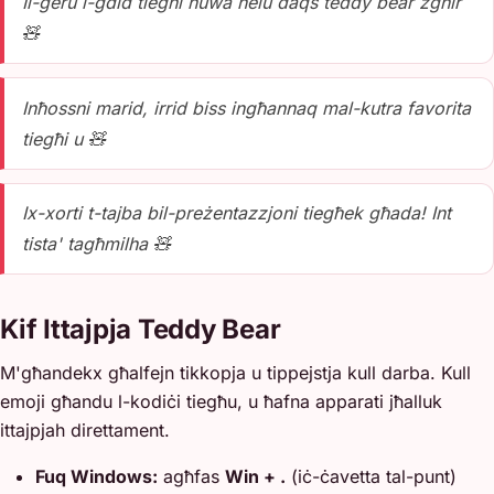
Il-ġeru l-ġdid tiegħi huwa ħelu daqs teddy bear żgħir
🧸
Inħossni marid, irrid biss ingħannaq mal-kutra favorita
tiegħi u 🧸
Ix-xorti t-tajba bil-preżentazzjoni tiegħek għada! Int
tista' tagħmilha 🧸
Kif Ittajpja Teddy Bear
M'għandekx għalfejn tikkopja u tippejstja kull darba. Kull
emoji għandu l-kodiċi tiegħu, u ħafna apparati jħalluk
ittajpjah direttament.
Fuq Windows:
agħfas
Win + .
(iċ-ċavetta tal-punt)