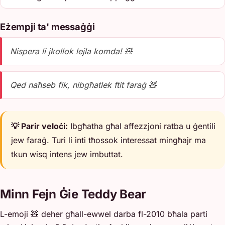
Eżempji ta' messaġġi
Nispera li jkollok lejla komda! 🧸
Qed naħseb fik, nibgħatlek ftit faraġ 🧸
💡 Parir veloċi:
Ibgħatha għal affezzjoni ratba u ġentili
jew faraġ. Turi li inti tħossok interessat mingħajr ma
tkun wisq intens jew imbuttat.
Minn Fejn Ġie Teddy Bear
L-emoji 🧸 deher għall-ewwel darba fl-2010 bħala parti