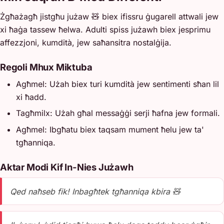
Żgħażagħ jistgħu jużaw 🧸 biex ifissru ġugarell attwali jew
xi ħaġa tassew ħelwa. Adulti spiss jużawh biex jesprimu
affezzjoni, kumdità, jew saħansitra nostalġija.
Regoli Mhux Miktuba
Agħmel: Użah biex turi kumdità jew sentimenti sħan lil
xi ħadd.
Tagħmilx: Użah għal messaġġi serji ħafna jew formali.
Agħmel: Ibgħatu biex taqsam mument ħelu jew ta'
tgħanniqa.
Aktar Modi Kif In-Nies Jużawh
Qed naħseb fik! Inbagħtek tgħanniqa kbira 🧸