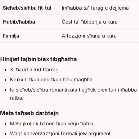
Sieħeb/sieħba fit-tul
Imħabba ta' faraġ u dejjiema
Ħabib/ħabiba
Ġest ta' ħbiberija u kura
Familja
Affezzjoni sħuna u kura
Ħinijiet tajbin biex tibgħatha
Xi ħadd li trid tfarraġ.
Kruxx li tkun qed tkun ħelu magħha.
Is-sieħeb/sieħba romantiku/a tiegħek biex turi mħabba
ratba.
Meta taħseb darbtejn
Meta jkollok bżonn tkun serju ħafna.
Waqt konverżazzjoni formali jew argument.