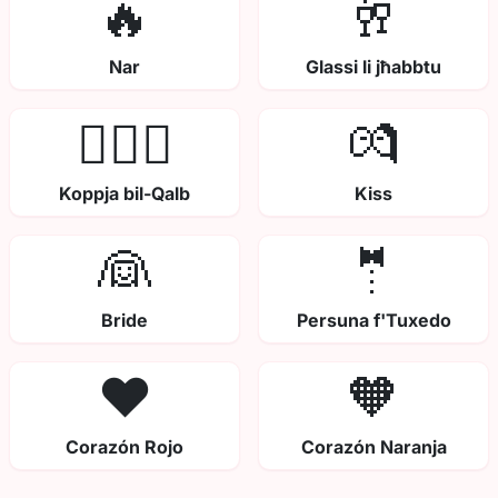
🔥
🥂
Nar
Glassi li jħabbtu
👩‍❤️‍👨
💏
Koppja bil-Qalb
Kiss
👰
🤵
Bride
Persuna f'Tuxedo
❤️
🧡
Corazón Rojo
Corazón Naranja