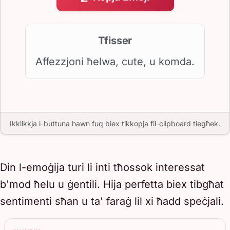
Tfisser
Affezzjoni ħelwa, cute, u komda.
Ikklikkja l-buttuna hawn fuq biex tikkopja fil-clipboard tiegħek.
Din l-emoġija turi li inti tħossok interessat
b'mod ħelu u ġentili. Hija perfetta biex tibgħat
sentimenti sħan u ta' faraġ lil xi ħadd speċjali.