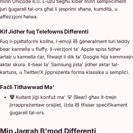
minn Unicode 6.0. L-użu tiegħu kiber minn sempliċiment
juri ġugarell tal-ors għal li jesprimi sħana, kumdità, u
affezzjoni ħelwa.
Kif Jidher fuq Telefowns Differenti
Fuq il-pjattaformi kollha, l-emoji 🧸 ġeneralment turi teddy
bear kannella u fluffy. Il-verżjoni ta' Apple spiss tidher
artab u kannella ċar, filwaqt li dik ta' Google hija kemmxejn
aktar skura. Il-bear ta' Samsung jista' jidher aktar tal-
kartuns, u Twitter/X jippreżenta forma klassika u sempliċi.
Faċli Titħawwad Ma'
🐻
Kultant jiġi konfuż ma' 🐻 (Bear) għax it-tnejn
jirrappreżentaw orsijiet, iżda 🧸 tfisser speċifikament
ġugarell tal-ors.
Min Jaqrah B'mod Differenti