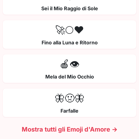
Sei il Mio Raggio di Sole
🚀🌕❤️
Fino alla Luna e Ritorno
🍎👁️
Mela del Mio Occhio
🦋🤢🦋
Farfalle
Mostra tutti gli Emoji d'Amore →