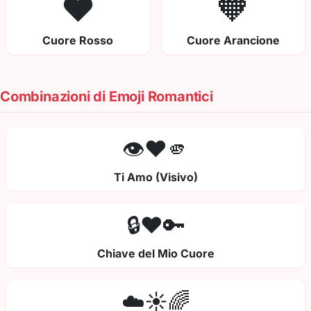
❤️
🧡
Cuore Rosso
Cuore Arancione
Combinazioni di Emoji Romantici
👁️❤️🫵
Ti Amo (Visivo)
🔒❤️🔑
Chiave del Mio Cuore
☁️☀️🌈