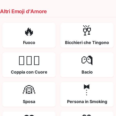
Altri Emoji d'Amore
🔥
🥂
Fuoco
Bicchieri che Tingono
👩‍❤️‍👨
💏
Coppia con Cuore
Bacio
👰
🤵
Sposa
Persona in Smoking