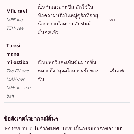
เป็นกันเองมากขึ้น มักใช้ใน
Mīlu tevi
ข้อความหรือในหมู่คู่รักที่อายุ
MEE-loo
เบา
น้อยกว่าเมื่อความสัมพันธ์
TEH-vee
มั่นคงแล้ว
Tu esi
mana
mīlestība
เป็นบทกวีและเข้มข้นมากขึ้น
หมายถึง 'คุณคือความรักของ
Too EH-see
แข็งแกร่ง
ฉัน'
MAH-nah
MEE-les-tee-
bah
ข้อสังเกตไวยากรณ์สั้นๆ
'Es tevi mīlu' ไม่จำกัดเพศ 'Tevi' เป็นกรรมการกของ 'tu'