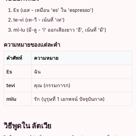
Es (เอส - เหมือน 'es' ใน 'espresso')
te-vi (เท-วี - เน้นที่ 'เท')
mī-lu (มี-ลู - 'ī' ออกเสียงยาว 'อี', เน้นที่ 'มี')
ความหมายของแต่ละคำ
คำศัพท์
ความหมาย
Es
ฉัน
tevi
คุณ (กรรมการก)
mīlu
รัก (บุรุษที่ 1 เอกพจน์ ปัจจุบันกาล)
วิธีพูดใน ลัตเวีย