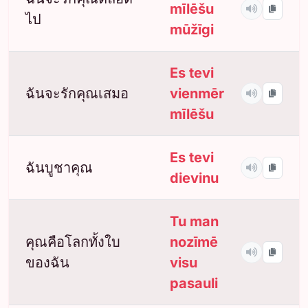
mīlēšu
ไป
mūžīgi
Es tevi
ฉันจะรักคุณเสมอ
vienmēr
mīlēšu
Es tevi
ฉันบูชาคุณ
dievinu
Tu man
คุณคือโลกทั้งใบ
nozīmē
ของฉัน
visu
pasauli