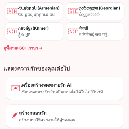
Հայերեն (Armenian)
ქართული (Georgian)
🇦🇲
🇬🇪
Ես քեզ սիրում եմ
მიყვარხარ
ភាសាខ្មែរ (Khmer)
नेपाली
🇰🇭
🇳🇵
ខ្ញុំ​รัก​អ្នក
म तिमीलाई माया गर्छु
ดูทั้งหมด 60+ ภาษา →
แสดงความรักของคุณต่อไป
เครื่องสร้างจดหมายรัก AI
✉️
เขียนจดหมายรักส่วนตัวแบบเต็มได้ในไม่กี่วินาที
สร้างกลอนรัก
🪶
สร้างบทกวีที่สวยงามให้คู่ของคุณ