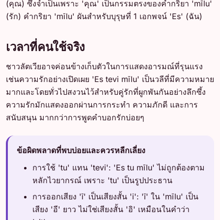
(คุณ) ซึ่งจำเป็นเพราะ 'คุณ' เป็นกรรมตรงของคำกริยา 'mīlu'
(รัก) คำกริยา 'mīlu' ผันสำหรับบุรุษที่ 1 เอกพจน์ 'Es' (ฉัน)
เวลาที่คนใช้จริง
ชาวลัตเวียอาจค่อนข้างเก็บตัวในการแสดงอารมณ์ที่รุนแรง
เช่นความรักอย่างเปิดเผย 'Es tevi mīlu' เป็นวลีที่มีความหมาย
มากและโดยทั่วไปสงวนไว้สำหรับคู่รักที่ผูกพันกันอย่างลึกซึ้ง
ความรักมักแสดงออกผ่านการกระทำ ความภักดี และการ
สนับสนุน มากกว่าการพูดคำบอกรักบ่อยๆ
ข้อผิดพลาดที่พบบ่อยและควรหลีกเลี่ยง
การใช้ 'tu' แทน 'tevi': 'Es tu mīlu' ไม่ถูกต้องตาม
หลักไวยากรณ์ เพราะ 'tu' เป็นรูปประธาน
การออกเสียง 'ī' เป็นเสียงสั้น 'i': 'ī' ใน 'mīlu' เป็น
เสียง 'อี' ยาว ไม่ใช่เสียงสั้น 'อิ' เหมือนในคำว่า