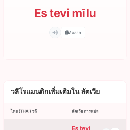
Es tevi mīlu
คัดลอก
วลีโรแมนติกเพิ่มเติมใน ลัตเวีย
ไทย (THAI) วลี
ลัตเวีย การแปล
Es tevi