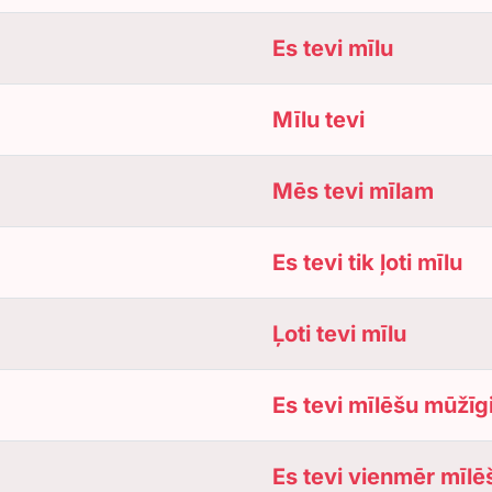
Es tevi mīlu
Mīlu tevi
Mēs tevi mīlam
Es tevi tik ļoti mīlu
Ļoti tevi mīlu
Es tevi mīlēšu mūžīg
Es tevi vienmēr mīlē