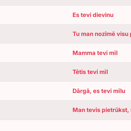
Es tevi dievinu
Tu man nozīmē visu 
Mamma tevi mīl
Tētis tevi mīl
Dārgā, es tevi mīlu
Man tevis pietrūkst,