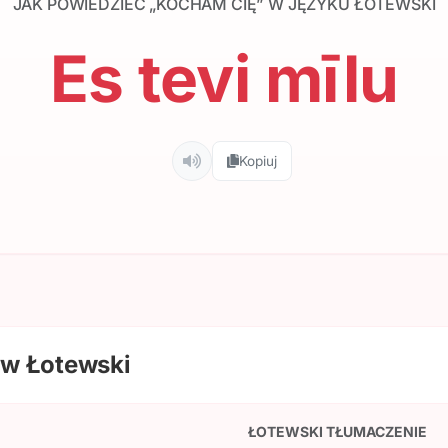
JAK POWIEDZIEĆ „KOCHAM CIĘ” W JĘZYKU ŁOTEWSKI
Es tevi mīlu
Kopiuj
w Łotewski
ŁOTEWSKI TŁUMACZENIE