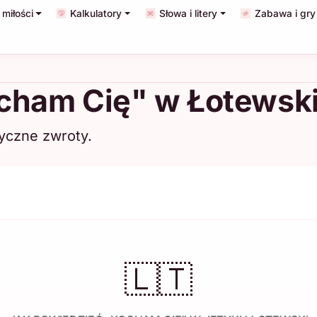
miłości
Kalkulatory
Słowa i litery
Zabawa i gry
cham Cię" w Łotewsk
yczne zwroty.
🇱🇹