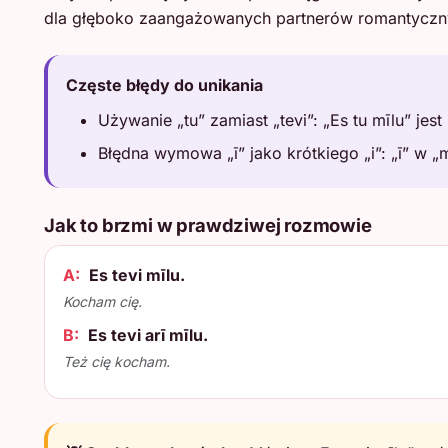
dla głęboko zaangażowanych partnerów romantycznych
Częste błędy do unikania
Używanie „tu” zamiast „tevi”: „Es tu mīlu” j
Błędna wymowa „ī” jako krótkiego „i”: „ī” w „mīl
Jak to brzmi w prawdziwej rozmowie
A:
Es tevi mīlu.
Kocham cię.
B:
Es tevi arī mīlu.
Też cię kocham.