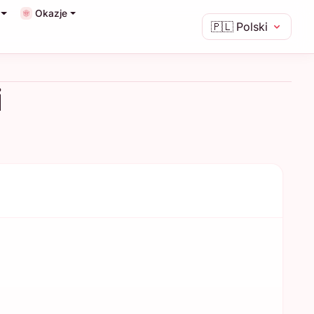
Okazje
🇵🇱
Polski
i