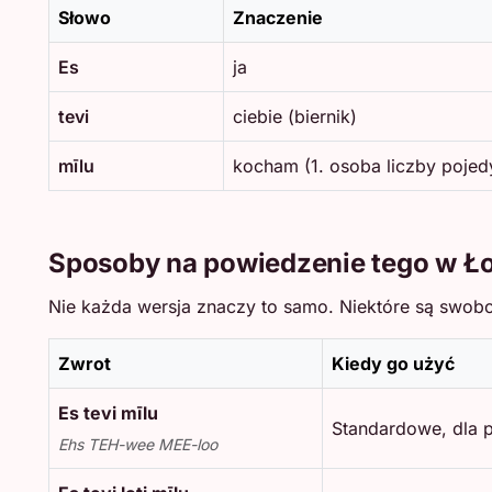
Słowo
Znaczenie
Es
ja
tevi
ciebie (biernik)
mīlu
kocham (1. osoba liczby pojedy
Sposoby na powiedzenie tego w Ł
Nie każda wersja znaczy to samo. Niektóre są swobo
Zwrot
Kiedy go użyć
Es tevi mīlu
Standardowe, dla
Ehs TEH-wee MEE-loo