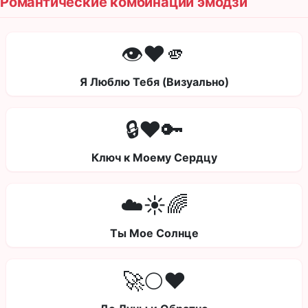
Романтические комбинации эмодзи
👁️❤️🫵
Я Люблю Тебя (Визуально)
🔒❤️🔑
Ключ к Моему Сердцу
☁️☀️🌈
Ты Мое Солнце
🚀🌕❤️