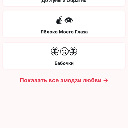
До Луны и Обратно
🍎👁️
Яблоко Моего Глаза
🦋🤢🦋
Бабочки
Показать все эмодзи любви →