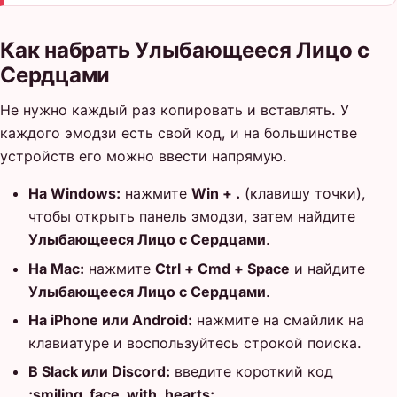
Как набрать Улыбающееся Лицо с
Сердцами
Не нужно каждый раз копировать и вставлять. У
каждого эмодзи есть свой код, и на большинстве
устройств его можно ввести напрямую.
На Windows:
нажмите
Win + .
(клавишу точки),
чтобы открыть панель эмодзи, затем найдите
Улыбающееся Лицо с Сердцами
.
На Mac:
нажмите
Ctrl + Cmd + Space
и найдите
Улыбающееся Лицо с Сердцами
.
На iPhone или Android:
нажмите на смайлик на
клавиатуре и воспользуйтесь строкой поиска.
В Slack или Discord:
введите короткий код
:smiling_face_with_hearts:
.