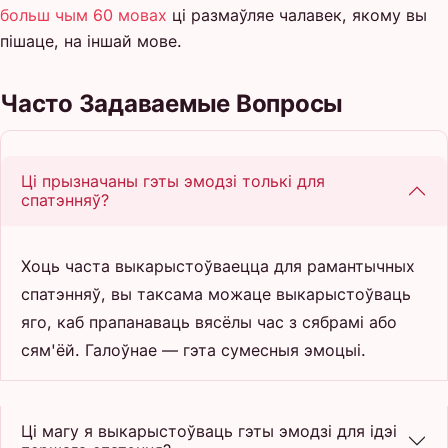
больш чым 60 мовах
ці размаўляе чалавек, якому вы
пішаце, на іншай мове.
Часто Задаваемые Вопросы
Ці прызначаны гэты эмодзі толькі для
спатэнняў?
Хоць часта выкарыстоўваецца для рамантычных
спатэнняў, вы таксама можаце выкарыстоўваць
яго, каб прапанаваць вясёлы час з сябрамі або
сям'ёй. Галоўнае — гэта сумесныя эмоцыі.
Ці магу я выкарыстоўваць гэты эмодзі для ідэі