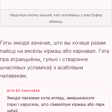
Націсніце кнопку вышэй, каб скапіяваць у ваш буфер
абмену.
Гэты эмодзі азначае, што вы хочаце разам
пайсці на вясёлы кірмаш або карнавал. Гэта
пра атракцыёны, гульні і стварэнне
шчаслівых успамінаў з асаблівым
чалавекам.
ШТО ЁН ПАКАЗВАЕ
Эмодзі паказвае кола агляду, амерыканскія
горкі і карусель, што сімвалізуе кірмаш або парк
забаў.