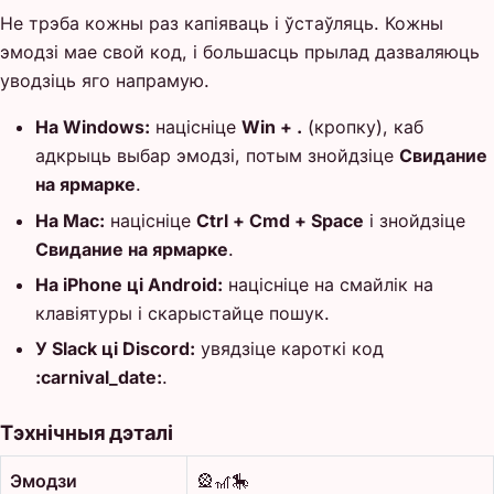
Не трэба кожны раз капіяваць і ўстаўляць. Кожны
эмодзі мае свой код, і большасць прылад дазваляюць
уводзіць яго напрамую.
На Windows:
націсніце
Win + .
(кропку), каб
адкрыць выбар эмодзі, потым знойдзіце
Свидание
на ярмарке
.
На Mac:
націсніце
Ctrl + Cmd + Space
і знойдзіце
Свидание на ярмарке
.
На iPhone ці Android:
націсніце на смайлік на
клавіятуры і скарыстайце пошук.
У Slack ці Discord:
увядзіце кароткі код
:carnival_date:
.
Тэхнічныя дэталі
Эмодзи
🎡🎢🎠