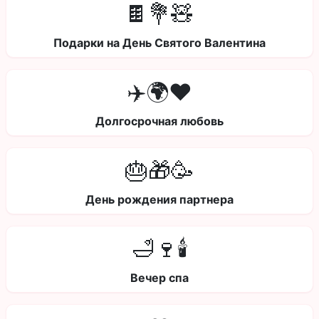
🍫💐🧸
Подарки на День Святого Валентина
✈️🌍❤️
Долгосрочная любовь
🎂🎁🥳
День рождения партнера
🛁🍷🕯️
Вечер спа