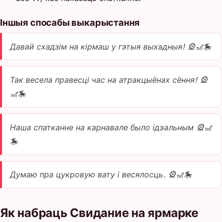
Іншыя спосабы выкарыстання
Давай схадзім на кірмаш у гэтыя выхадныя! 🎡🎢🎠
Так весела правесці час на атракцыёнах сёння! 🎡
🎢🎠
Наша спатканне на карнавале было ідэальным 🎡🎢
🎠
Думаю пра цукровую вату і весялосць. 🎡🎢🎠
Як набраць Свидание на ярмарке