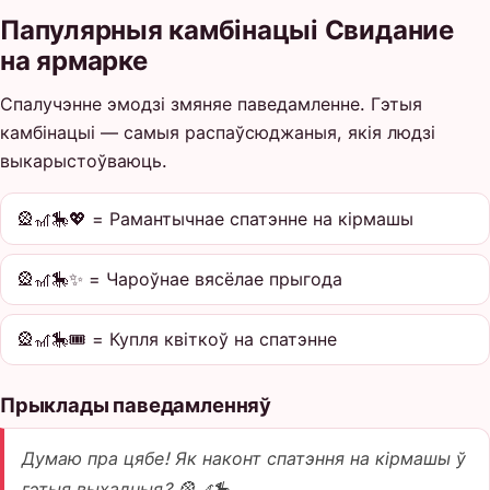
Папулярныя камбінацыі Свидание
на ярмарке
Спалучэнне эмодзі змяняе паведамленне. Гэтыя
камбінацыі — самыя распаўсюджаныя, якія людзі
выкарыстоўваюць.
🎡🎢🎠💖 = Рамантычнае спатэнне на кірмашы
🎡🎢🎠✨ = Чароўнае вясёлае прыгода
🎡🎢🎠🎟️ = Купля квіткоў на спатэнне
Прыклады паведамленняў
Думаю пра цябе! Як наконт спатэння на кірмашы ў
гэтыя выхадныя? 🎡🎢🎠