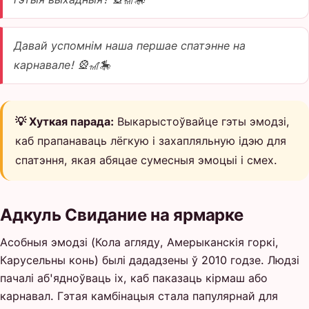
Давай успомнім наша першае спатэнне на
карнавале! 🎡🎢🎠
💡 Хуткая парада:
Выкарыстоўвайце гэты эмодзі,
каб прапанаваць лёгкую і захапляльную ідэю для
спатэння, якая абяцае сумесныя эмоцыі і смех.
Адкуль Свидание на ярмарке
Асобныя эмодзі (Кола агляду, Амерыканскія горкі,
Карусельны конь) былі дададзены ў 2010 годзе. Людзі
пачалі аб'ядноўваць іх, каб паказаць кірмаш або
карнавал. Гэтая камбінацыя стала папулярнай для