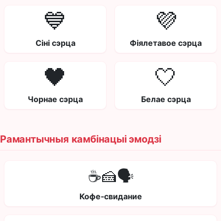
💙
💜
Сіні сэрца
Фіялетавое сэрца
🖤
🤍
Чорнае сэрца
Белае сэрца
Рамантычныя камбінацыі эмодзі
☕🍰🗣️
Кофе-свидание