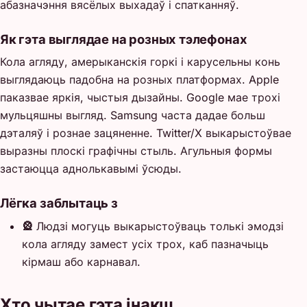
абазначэння вясёлых выхадаў і спатканняў.
Як гэта выглядае на розных тэлефонах
Кола агляду, амерыканскія горкі і карусельны конь
выглядаюць падобна на розных платформах. Apple
паказвае яркія, чыстыя дызайны. Google мае трохі
мульцяшны выгляд. Samsung часта дадае больш
дэталяў і рознае зацяненне. Twitter/X выкарыстоўвае
выразны плоскі графічны стыль. Агульныя формы
застаюцца аднолькавымі ўсюды.
Лёгка заблытаць з
🎡
Людзі могуць выкарыстоўваць толькі эмодзі
кола агляду замест усіх трох, каб пазначыць
кірмаш або карнавал.
Хто чытае гэта інакш