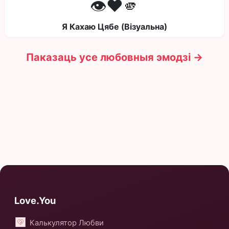
👁️❤️🫵
Я Кахаю Цябе (Візуальна)
Паказаць усе любовныя эмодзі →
Love.You
Калькулятор Любви