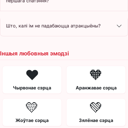
першага спатэння?
Што, калі ім не падабаюцца атракцыёны?
Іншыя любовныя эмодзі
❤️
🧡
Чырвонае сэрца
Аранжавае сэрца
💛
💚
Жоўтае сэрца
Зялёнае сэрца