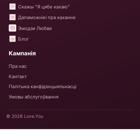
Скажы "Я цябе кахаю"
Дапаможнікі пра каханне
Эмодзи Любви
Блог
Кампанія
Пра нас
Кантакт
Палітыка канфідэнцыяльнасці
Умовы абслугоўвання
© 2026
Love.You