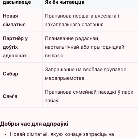
дасылаеце
Як ён чытаецца
Новая
Прапанова першага вясёлага і
сімпатыя
захапляльнага спатэння
Партнёр у
Планаванне радаснай,
доўгіх
настальгічнай або прыгодніцкай
адносінах
вылазкі
Запрашэнне на вясёлае групавое
Сябар
мерапрыемства
Прапанова сямейнай паездкі ў парк
Сям'я
забаў
Добры час для адпраўкі
Новай сімпатыі, якую хочаце запрасіць на