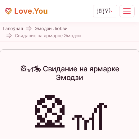
Love.You
🇧🇾
Галоўная
Эмодзи Любви
Свидание на ярмарке Эмодзи
🎡🎢🎠 Свидание на ярмарке
Эмодзи
🎡🎢