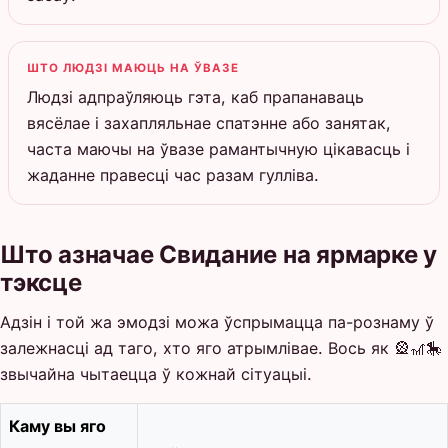
ШТО ЛЮДЗІ МАЮЦЬ НА ЎВАЗЕ
Людзі адпраўляюць гэта, каб прапанаваць
вясёлае і захапляльнае спатэнне або занятак,
часта маючы на ўвазе рамантычную цікавасць і
жаданне правесці час разам гулліва.
Што азначае Свидание на ярмарке у
тэксце
Адзін і той жа эмодзі можа ўспрымацца па-рознаму ў
залежнасці ад таго, хто яго атрымлівае. Вось як 🎡🎢🎠
звычайна чытаецца ў кожнай сітуацыі.
Каму вы яго