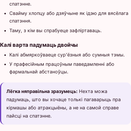
спатэнне.
Свайму хлопцу або дзяўчыне як ідэю для вясёлага
спатэння.
Таму, з кім вы спрабуеце зафліртаваць.
Калі варта падумаць двойчы
Калі абмяркоўваеце сур'ёзныя або сумныя тэмы.
У прафесійным працоўным паведамленні або
фармальнай абстаноўцы.
Лёгка няправільна зразумець:
Нехта можа
падумаць, што вы хочаце толькі пагаварыць пра
кірмашы або атракцыёны, а не на самой справе
пайсці на спатэнне.