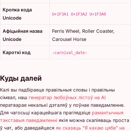
Кропка кода
U+1F3A1 U+1F3A2 U+1F3A0
Unicode
Афіцыйная назва
Ferris Wheel, Roller Coaster,
Unicode
Carousel Horse
Кароткі код
:carnival_date:
Куды далей
Калі вы падбіраеце правільныя словы і правільны
сімвал, наш
генератар любоўных лістоў на AI
ператварае некалькі дэталяў у поўнае паведамленне.
Для чагосьці карацейшага праглядзіце
рамантычныя
тэкставыя паведамленні
якія можна скапіяваць проста
ў чат, або даведайцеся
як сказаць "Я кахаю цябе" на