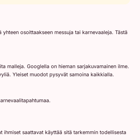
itä yhteen osoittaakseen messuja tai karnevaaleja. Tästä
taita malleja. Googlella on hieman sarjakuvamainen ilme.
tyyliä. Yleiset muodot pysyvät samoina kaikkialla.
karnevaalitapahtumaa.
ihmiset saattavat käyttää sitä tarkemmin todellisesta