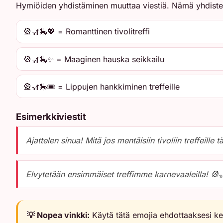
Hymiöiden yhdistäminen muuttaa viestiä. Nämä yhdistelm
🎡🎢🎠💖 = Romanttinen tivolitreffi
🎡🎢🎠✨ = Maaginen hauska seikkailu
🎡🎢🎠🎟️ = Lippujen hankkiminen treffeille
Esimerkkiviestit
Ajattelen sinua! Mitä jos mentäisiin tivoliin treffeill
Elvytetään ensimmäiset treffimme karnevaaleilla! 🎡
💡 Nopea vinkki:
Käytä tätä emojia ehdottaaksesi kevy