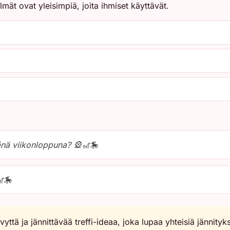
ät ovat yleisimpiä, joita ihmiset käyttävät.
e tänä viikonloppuna? 🎡🎢🎠
🎢🎠
ttä ja jännittävää treffi-ideaa, joka lupaa yhteisiä jännityk