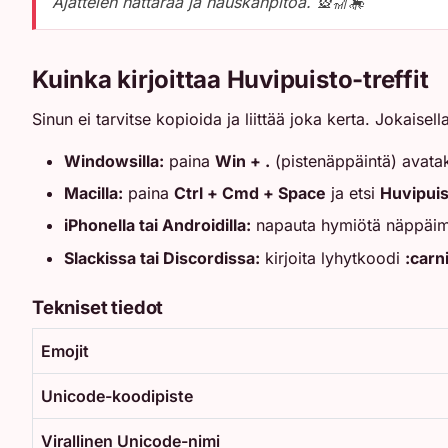
Ajattelen hattaraa ja hauskanpitoa. 🎡🎢🎠
Kuinka kirjoittaa Huvipuisto-treffit
Sinun ei tarvitse kopioida ja liittää joka kerta. Jokaise
Windowsilla:
paina
Win + .
(pistenäppäintä) avataks
Macilla:
paina
Ctrl + Cmd + Space
ja etsi
Huvipuist
iPhonella tai Androidilla:
napauta hymiötä näppäimis
Slackissa tai Discordissa:
kirjoita lyhytkoodi
:carn
Tekniset tiedot
Emojit
Unicode-koodipiste
Virallinen Unicode-nimi