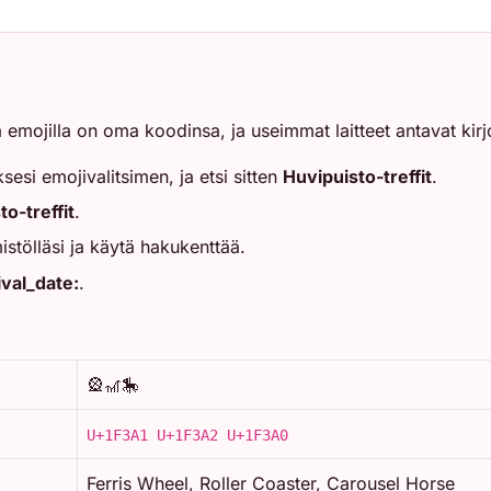
lla emojilla on oma koodinsa, ja useimmat laitteet antavat kir
esi emojivalitsimen, ja etsi sitten
Huvipuisto-treffit
.
o-treffit
.
tölläsi ja käytä hakukenttää.
ival_date:
.
🎡🎢🎠
U+1F3A1 U+1F3A2 U+1F3A0
Ferris Wheel, Roller Coaster, Carousel Horse