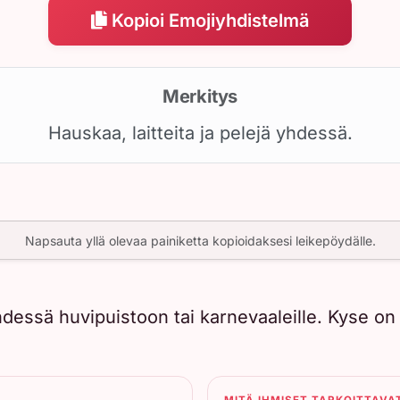
Kopioi Emojiyhdistelmä
Merkitys
Hauskaa, laitteita ja pelejä yhdessä.
Napsauta yllä olevaa painiketta kopioidaksesi leikepöydälle.
essä huvipuistoon tai karnevaaleille. Kyse on la
MITÄ IHMISET TARKOITTAVA