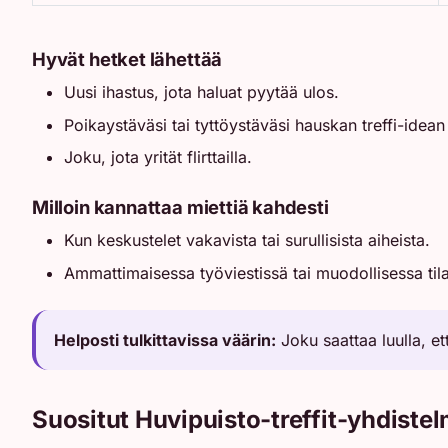
Hyvät hetket lähettää
Uusi ihastus, jota haluat pyytää ulos.
Poikaystäväsi tai tyttöystäväsi hauskan treffi-idea
Joku, jota yrität flirttailla.
Milloin kannattaa miettiä kahdesti
Kun keskustelet vakavista tai surullisista aiheista.
Ammattimaisessa työviestissä tai muodollisessa til
Helposti tulkittavissa väärin:
Joku saattaa luulla, ett
Suositut Huvipuisto-treffit-yhdiste