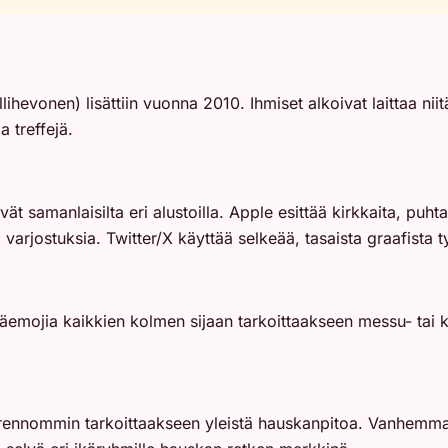
lihevonen) lisättiin vuonna 2010. Ihmiset alkoivat laittaa ni
a treffejä.
t samanlaisilta eri alustoilla. Apple esittää kirkkaita, puh
varjostuksia. Twitter/X käyttää selkeää, tasaista graafista 
emojia kaikkien kolmen sijaan tarkoittaakseen messu- tai 
rennommin tarkoittaakseen yleistä hauskanpitoa. Vanhemmat 