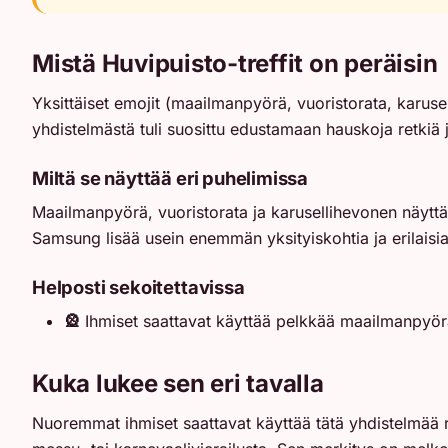
Mistä Huvipuisto-treffit on peräisin
Yksittäiset emojit (maailmanpyörä, vuoristorata, karusel
yhdistelmästä tuli suosittu edustamaan hauskoja retkiä j
Miltä se näyttää eri puhelimissa
Maailmanpyörä, vuoristorata ja karusellihevonen näyttävä
Samsung lisää usein enemmän yksityiskohtia ja erilaisia 
Helposti sekoitettavissa
🎡
Ihmiset saattavat käyttää pelkkää maailmanpyörä
Kuka lukee sen eri tavalla
Nuoremmat ihmiset saattavat käyttää tätä yhdistelmää 