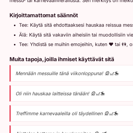
messu- tai karnevaalivierailusta. Sen merkitys on melko
Kirjoittamattomat säännöt
Tee: Käytä sitä ehdottaaksesi hauskaa reissua messu
Älä: Käytä sitä vakaviin aiheisiin tai muodollisiin vie
Tee: Yhdistä se muihin emojeihin, kuten ❤️ tai 👫, os
Muita tapoja, joilla ihmiset käyttävät sitä
Mennään messuille tänä viikonloppuna! 🎡🎢🎠
Oli niin hauskaa laitteissa tänään! 🎡🎢🎠
Treffimme karnevaaleilla oli täydellinen 🎡🎢🎠