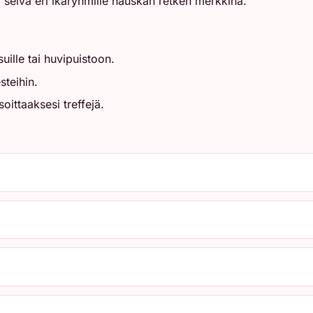
 selvä eri ikäryhmille hauskan retken merkkinä.
ille tai huvipuistoon.
steihin.
oittaaksesi treffejä.