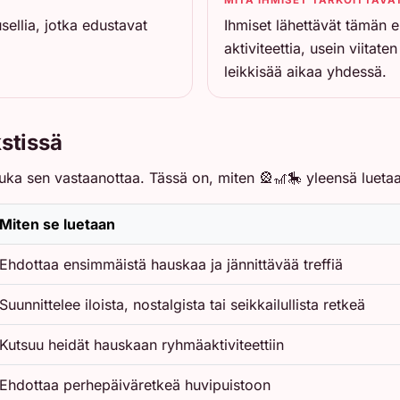
sellia, jotka edustavat
Ihmiset lähettävät tämän e
aktiviteettia, usein viitat
leikkisää aikaa yhdessä.
kstissä
 kuka sen vastaanottaa. Tässä on, miten 🎡🎢🎠 yleensä lueta
Miten se luetaan
Ehdottaa ensimmäistä hauskaa ja jännittävää treffiä
Suunnittelee iloista, nostalgista tai seikkailullista retkeä
Kutsuu heidät hauskaan ryhmäaktiviteettiin
Ehdottaa perhepäiväretkeä huvipuistoon