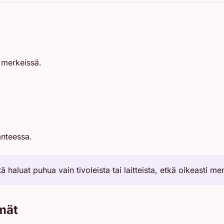
n merkeissä.
anteessa.
ä haluat puhua vain tivoleista tai laitteista, etkä oikeasti men
lmät