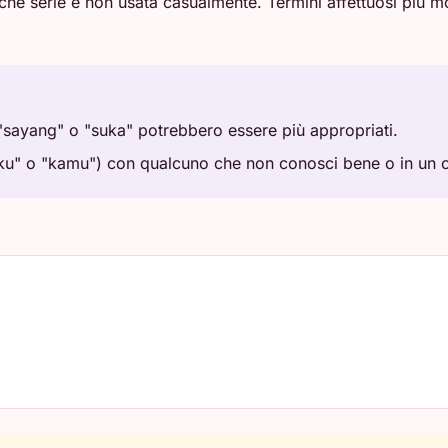
ntiche serie e non usata casualmente. Termini affettuosi più
 "sayang" o "suka" potrebbero essere più appropriati.
ku" o "kamu") con qualcuno che non conosci bene o in un 