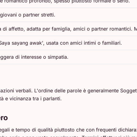
 romantico profondo, spesso piuttosto formale o serio.
iovani o partner stretti.
i affetto, adatta per famiglia, amici o partner romantici. M
Saya sayang awak', usata con amici intimi o familiari.
eggera di interesse o simpatia.
gazioni verbali. L'ordine delle parole è generalmente Sogge
tà e vicinanza tra i parlanti.
ero
gali e tempo di qualità piuttosto che con frequenti dichiar