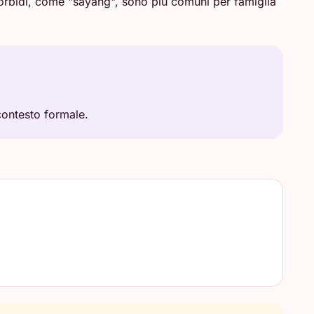
 morbidi, come "sayang", sono più comuni per famiglia
contesto formale.