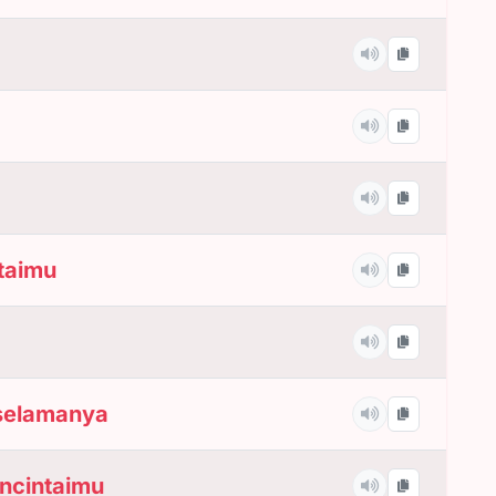
taimu
selamanya
ncintaimu