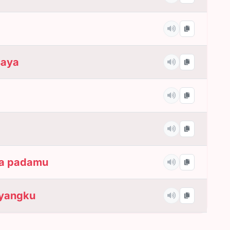
saya
ta padamu
ayangku