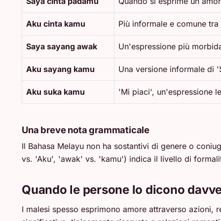
Saya cinta padamu
Quando si esprime un amore
Aku cinta kamu
Più informale e comune tra g
Saya sayang awak
Un'espressione più morbida d
Aku sayang kamu
Una versione informale di '
Aku suka kamu
'Mi piaci', un'espressione l
Una breve nota grammaticale
Il Bahasa Melayu non ha sostantivi di genere o coniu
vs. 'Aku', 'awak' vs. 'kamu') indica il livello di formali
Quando le persone lo dicono davv
I malesi spesso esprimono amore attraverso azioni, re